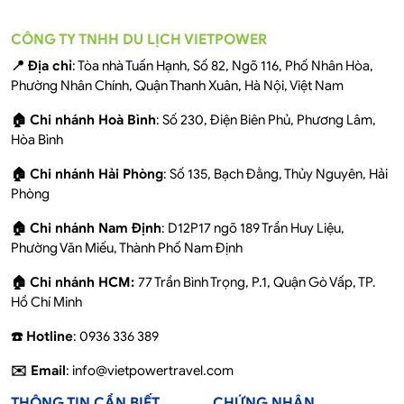
CÔNG TY TNHH DU LỊCH VIETPOWER
📍 Địa chỉ
: Tòa nhà Tuấn Hạnh, Số 82, Ngõ 116, Phố Nhân Hòa,
Phường Nhân Chính, Quận Thanh Xuân, Hà Nội, Việt Nam
🏠 Chi nhánh Hoà Bình
: Số 230, Điện Biên Phủ, Phương Lâm,
Hòa Bình
🏠 Chi nhánh Hải Phòng
: Số 135, Bạch Đằng, Thủy Nguyên, Hải
Phòng
🏠 Chi nhánh Nam Định
: D12P17 ngõ 189 Trần Huy Liệu,
Phường Văn Miếu, Thành Phố Nam Định
🏠 Chi nhánh HCM:
77 Trần Bình Trọng, P.1, Quận Gò Vấp, TP.
Hồ Chí Minh
☎️ Hotline
: 0936 336 389
✉️ Email
: info@vietpowertravel.com
THÔNG TIN CẦN BIẾT
CHỨNG NHẬN