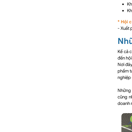
Kh
Kh
* Hội 
- Xuất 
Nhữ
Kể cả c
đến hội
Nơi đây
phẩm tạ
nghiệp 
Những s
cũng n
doanh n