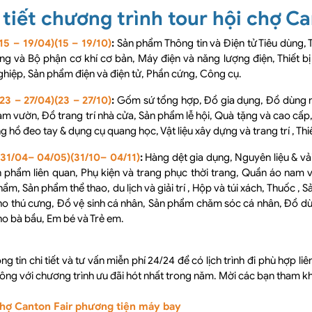
 tiết chương trình tour hội chợ Ca
15 – 19/04)(15 – 19/10)
:
Sản phẩm Thông tin và Điện tử Tiêu dùng, T
ung và Bộ phận cơ khí cơ bản, Máy điện và năng lượng điện, Thiế
hiệp, Sản phẩm điện và điện tử, Phần cứng, Công cụ.
23 – 27/04)(23 – 27/10)
:
Gốm sứ tổng hợp, Đồ gia dụng, Đồ dùng n
m vườn, Đồ trang trí nhà cửa, Sản phẩm lễ hội, Quà tặng và cao cấp
g hồ đeo tay & dụng cụ quang học, Vật liệu xây dựng và trang trí , Thiế
(31/04– 04/05)(31/10– 04/11)
:
Hàng dệt gia dụng, Nguyên liệu & vải 
 phẩm liên quan, Phụ kiện và trang phục thời trang, Quần áo nam v
ẩm, Sản phẩm thể thao, du lịch và giải trí , Hộp và túi xách, Thuốc , 
ho thú cưng, Đồ vệ sinh cá nhân, Sản phẩm chăm sóc cá nhân, Đồ d
o bà bầu, Em bé và Trẻ em.
ng tin chi tiết và tư vấn miễn phí 24/24 để có lịch trình đi phù hợp li
ông với chương trình ưu đãi hót nhất trong năm. Mời các bạn tham khảo
chợ Canton Fair phương tiện máy bay