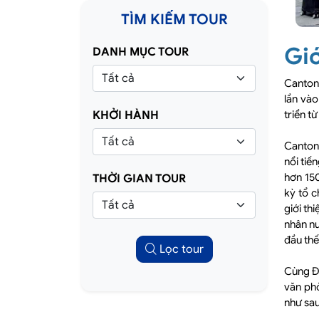
TÌM KIẾM TOUR
Giớ
DANH MỤC TOUR
Canton 
lần vào
KHỞI HÀNH
triển t
Canton 
nổi tiế
hơn 150
THỜI GIAN TOUR
kỳ tổ c
giới th
nhân nư
đầu thế
Lọc tour
Cùng Đo
văn ph
như sau