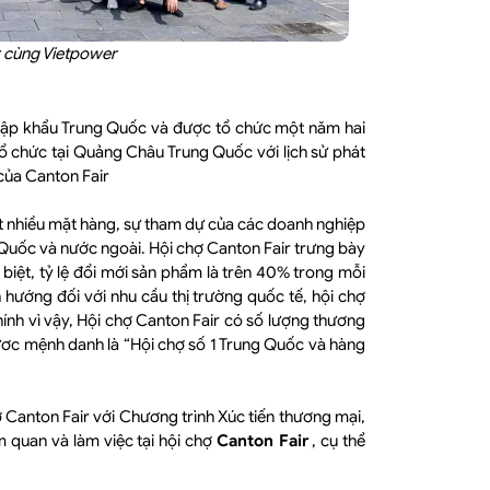
 cùng Vietpower
 nhập khẩu Trung Quốc và được tổ chức một năm hai
tổ chức tại Quảng Châu Trung Quốc với lịch sử phát
 của Canton Fair
rất nhiều mặt hàng, sự tham dự của các doanh nghiệp
 Quốc và nước ngoài. Hội chợ Canton Fair trưng bày
biệt, tỷ lệ đổi mới sản phẩm là trên 40% trong mỗi
 hướng đối với nhu cầu thị trường quốc tế, hội chợ
hính vì vậy, Hội chợ Canton Fair có số lượng thương
ựơc mệnh danh là “Hội chợ số 1 Trung Quốc và hàng
Canton Fair với Chương trình Xúc tiến thương mại,
 quan và làm việc tại hội chợ
Canton Fair
, cụ thể