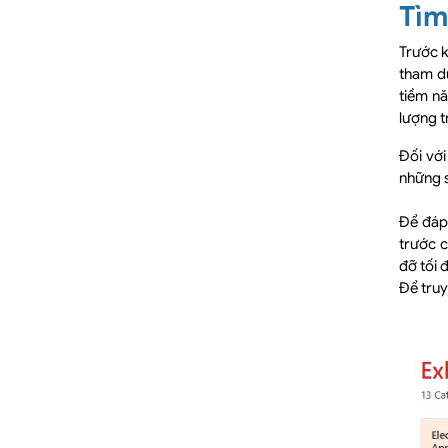
Tìm
Trước k
tham d
tiềm n
lượng tr
Đối vớ
những s
Để đáp
trước c
đỡ tối 
Để truy