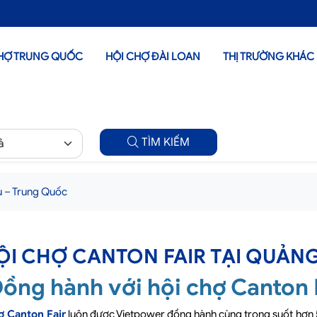
HỢ TRUNG QUỐC
HỘI CHỢ ĐÀI LOAN
THỊ TRƯỜNG KHÁC
TÌM KIẾM
u – Trung Quốc
ỘI CHỢ CANTON FAIR TẠI QUẢN
ồng hành với hội chợ Canton 
ợ Canton Fair
luôn được Vietpower đồng hành cùng trong suốt hơn 