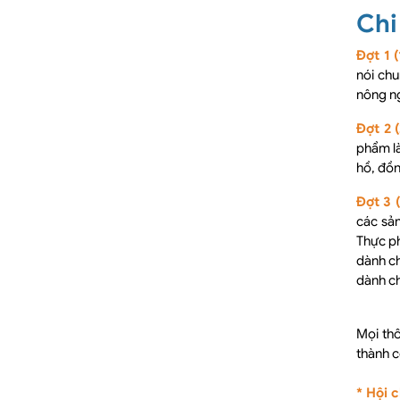
Chi
Đợt 1 (
nói ch
nông ng
Đợt 2 (
phẩm là
hồ, đồn
Đợt 3 
các sản
Thực ph
dành c
dành ch
Mọi thô
thành c
* Hội 