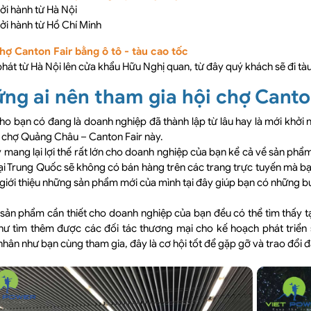
ởi hành từ Hà Nội
ởi hành từ Hồ Chí Minh
chợ Canton Fair bằng ô tô - tàu cao tốc
phát từ Hà Nội lên cửa khẩu Hữu Nghị quan, từ đây quý khách sẽ đi t
ng ai nên tham gia hội chợ Canto
ho bạn có đang là doanh nghiệp đã thành lập từ lâu hay là mới khởi
 chợ Quảng Châu – Canton Fair này.
 mang lại lợi thế rất lớn cho doanh nghiệp của bạn kể cả về sản phẩm
i Trung Quốc sẽ không có bán hàng trên các trang trực tuyến mà bạ
giới thiệu những sản phẩm mới của mình tại đây giúp bạn có những b
ản phẩm cần thiết cho doanh nghiệp của bạn đều có thể tìm thấy tại
hư tìm thêm được các đối tác thương mại cho kế hoạch phát triển 
hân như bạn cùng tham gia, đây là cơ hội tốt để gặp gỡ và trao đổi đ