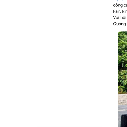
công cá
Fair, k
Với hội
Quảng 