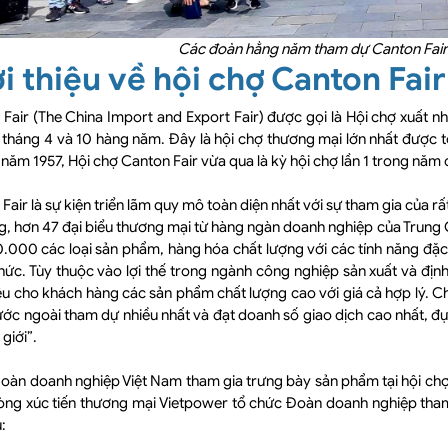
Các đoàn hằng năm tham dự Canton Fair
i thiệu về hội chợ Canton Fair
Fair (The China Import and Export Fair) được gọi là Hội chợ xuất
 tháng 4 và 10 hàng năm. Đây là hội chợ thương mại lớn nhất được 
ừ năm 1957, Hội chợ Canton Fair vừa qua là kỳ hội chợ lần 1 trong năm
Fair là sự kiện triển lãm quy mô toàn diện nhất với sự tham gia của 
ng, hơn 47 đại biểu thương mại từ hàng ngàn doanh nghiệp của Trung
.000 các loại sản phẩm, hàng hóa chất lượng với các tính năng đặc 
hức. Tùy thuộc vào lợi thế trong ngành công nghiệp sản xuất và định
iệu cho khách hàng các sản phẩm chất lượng cao với giá cả hợp lý. C
ớc ngoài tham dự nhiều nhất và đạt doanh số giao dịch cao nhất, đ
 giới”.
àn doanh nghiệp Việt Nam tham gia trưng bày sản phẩm tại hội chợ 
òng xúc tiến thương mại Vietpower tổ chức Đoàn doanh nghiệp tham
: