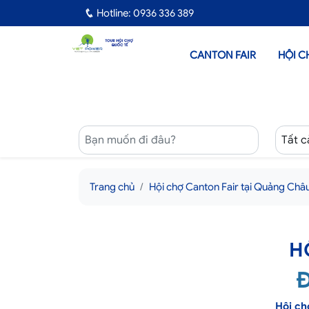
Hotline: 0936 336 389
CANTON FAIR
HỘI C
Trang chủ
Hội chợ Canton Fair tại Quảng Châ
H
Đ
Hội ch