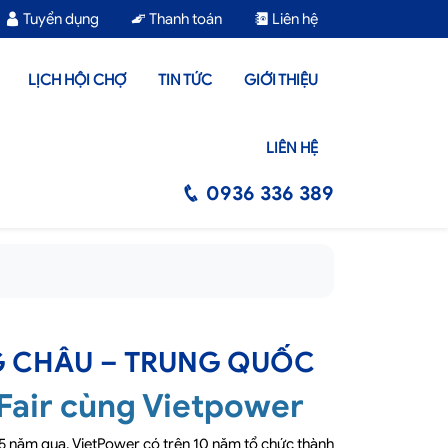
Tuyển dụng
Thanh toán
Liên hệ
LỊCH HỘI CHỢ
TIN TỨC
GIỚI THIỆU
LIÊN HỆ
0936 336 389
G CHÂU – TRUNG QUỐC
Fair cùng Vietpower
5 năm qua. VietPower có trên 10 năm tổ chức thành