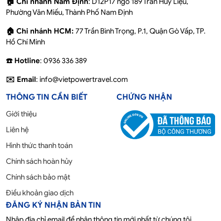
🏠 Chi nhánh Nam Định
: D12P17 ngõ 189 Trần Huy Liệu,
Phường Văn Miếu, Thành Phố Nam Định
🏠 Chi nhánh HCM:
77 Trần Bình Trọng, P.1, Quận Gò Vấp, TP.
Hồ Chí Minh
☎️ Hotline
: 0936 336 389
✉️ Email
: info@vietpowertravel.com
THÔNG TIN CẦN BIẾT
CHỨNG NHẬN
Giới thiệu
Liên hệ
Hình thức thanh toán
Chính sách hoàn hủy
Chính sách bảo mật
Điều khoản giao dịch
ĐĂNG KÝ NHẬN BẢN TIN
Nhập địa chỉ email để nhận thông tin mới nhất từ chúng tôi.