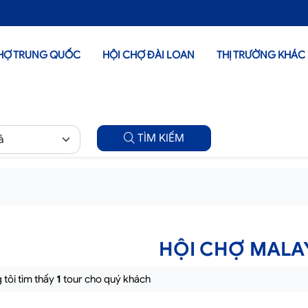
HỢ TRUNG QUỐC
HỘI CHỢ ĐÀI LOAN
THỊ TRƯỜNG KHÁC
TÌM KIẾM
HỘI CHỢ MALA
tôi tìm thấy
1
tour cho quý khách