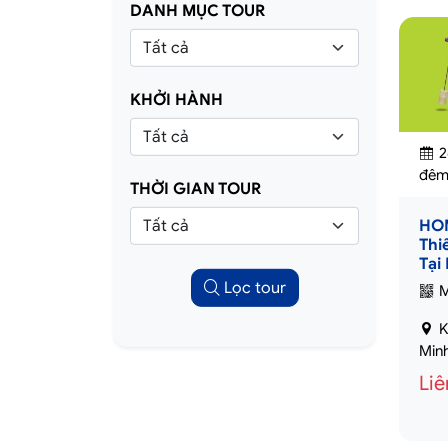
DANH MỤC TOUR
KHỞI HÀNH
2
đê
THỜI GIAN TOUR
HOM
Thi
Tại
Lọc tour
M
K
Min
Liê