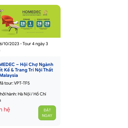
6/10/2023 - Tour 4 ngày 3
m
EDEC – Hội Chợ Ngành
ết Kế & Trang Trí Nội Thất
 Malaysia
ã tour: VPT-TF5
hởi hành: Hà Nội / Hồ Chí
h
n hệ
ĐẶT
NGAY