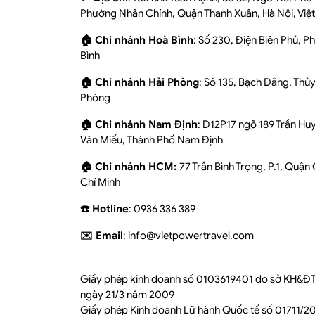
Phường Nhân Chính, Quận Thanh Xuân, Hà Nội, Việ
🏠 Chi nhánh Hoà Bình
: Số 230, Điện Biên Phủ, 
Bình
🏠 Chi nhánh Hải Phòng
: Số 135, Bạch Đằng, Thủ
Phòng
🏠 Chi nhánh Nam Định
: D12P17 ngõ 189 Trần Hu
Văn Miếu, Thành Phố Nam Định
🏠 Chi nhánh HCM:
77 Trần Bình Trọng, P.1, Quận
Chí Minh
☎️ Hotline
: 0936 336 389
✉️ Email
: info@vietpowertravel.com
Giấy phép kinh doanh số 0103619401 do sở KH&ĐT
ngày 21/3 năm 2009
Giấy phép Kinh doanh Lữ hành Quốc tế số 01711/