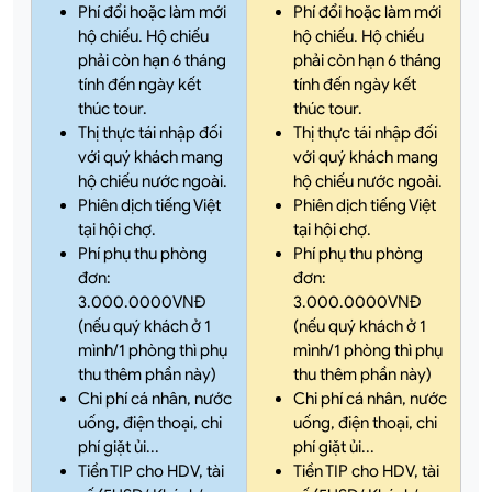
Phí đổi hoặc làm mới
Phí đổi hoặc làm mới
hộ chiếu. Hộ chiếu
hộ chiếu. Hộ chiếu
phải còn hạn 6 tháng
phải còn hạn 6 tháng
tính đến ngày kết
tính đến ngày kết
thúc tour.
thúc tour.
Thị thực tái nhập đối
Thị thực tái nhập đối
với quý khách mang
với quý khách mang
hộ chiếu nước ngoài.
hộ chiếu nước ngoài.
Phiên dịch tiếng Việt
Phiên dịch tiếng Việt
tại hội chợ.
tại hội chợ.
Phí phụ thu phòng
Phí phụ thu phòng
đơn:
đơn:
3.000.0000VNĐ
3.000.0000VNĐ
(nếu quý khách ở 1
(nếu quý khách ở 1
mình/1 phòng thì phụ
mình/1 phòng thì phụ
thu thêm phần này)
thu thêm phần này)
Chi phí cá nhân, nước
Chi phí cá nhân, nước
uống, điện thoại, chi
uống, điện thoại, chi
phí giặt ủi...
phí giặt ủi...
Tiền TIP cho HDV, tài
Tiền TIP cho HDV, tài