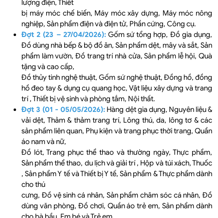
lượng điện, Thiết
bị máy móc chế biến, Máy móc xây dựng, Máy móc nông
nghiệp, Sản phẩm điện và điện tử, Phần cứng, Công cụ.
Đợt 2 (23 – 27/04/2026):
Gốm sứ tổng hợp, Đồ gia dụng,
Đồ dùng nhà bếp & bộ đồ ăn, Sản phẩm dệt, mây và sắt, Sản
phẩm làm vườn, Đồ trang trí nhà cửa, Sản phẩm lễ hội, Quà
tặng và cao cấp,
Đồ thủy tinh nghệ thuật, Gốm sứ nghệ thuật, Đồng hồ, đồng
hồ đeo tay & dụng cụ quang học, Vật liệu xây dựng và trang
trí , Thiết bị vệ sinh và phòng tắm, Nội thất.
Đợt 3 (01 - 05/05/2026):
Hàng dệt gia dụng, Nguyên liệu &
vải dệt, Thảm & thảm trang trí, Lông thú, da, lông tơ & các
sản phẩm liên quan, Phụ kiện và trang phục thời trang, Quần
áo nam và nữ,
Đồ lót, Trang phục thể thao và thường ngày, Thực phẩm,
Sản phẩm thể thao, du lịch và giải trí , Hộp và túi xách, Thuốc
, Sản phẩm Y tế và Thiết bị Y tế, Sản phẩm & Thực phẩm dành
cho thú
cưng, Đồ vệ sinh cá nhân, Sản phẩm chăm sóc cá nhân, Đồ
dùng văn phòng, Đồ chơi, Quần áo trẻ em, Sản phẩm dành
cho bà bầu, Em bé và Trẻ em.