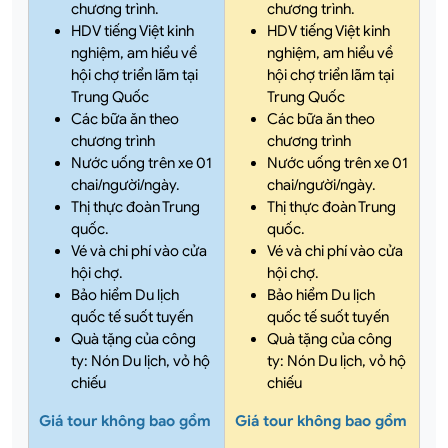
chương trình.
chương trình.
HDV tiếng Việt kinh
HDV tiếng Việt kinh
nghiệm, am hiểu về
nghiệm, am hiểu về
hội chợ triển lãm tại
hội chợ triển lãm tại
Trung Quốc
Trung Quốc
Các bữa ăn theo
Các bữa ăn theo
chương trình
chương trình
Nước uống trên xe 01
Nước uống trên xe 01
chai/người/ngày.
chai/người/ngày.
Thị thực đoàn Trung
Thị thực đoàn Trung
quốc.
quốc.
Vé và chi phí vào cửa
Vé và chi phí vào cửa
hội chợ.
hội chợ.
Bảo hiểm Du lịch
Bảo hiểm Du lịch
quốc tế suốt tuyến
quốc tế suốt tuyến
Quà tặng của công
Quà tặng của công
ty: Nón Du lịch, vỏ hộ
ty: Nón Du lịch, vỏ hộ
chiếu
chiếu
Giá tour không bao gồm
Giá tour không bao gồm