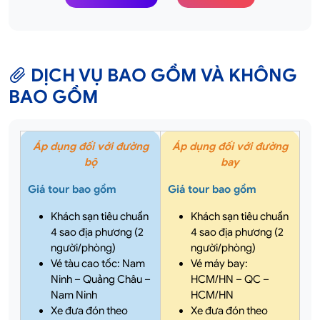
DỊCH VỤ BAO GỒM VÀ KHÔNG
BAO GỒM
Áp dụng đối với đường
Áp dụng đối với đường
bộ
bay
Giá tour bao gồm
Giá tour bao gồm
Khách sạn tiêu chuẩn
Khách sạn tiêu chuẩn
4 sao địa phương (2
4 sao địa phương (2
người/phòng)
người/phòng)
Vé tàu cao tốc: Nam
Vé máy bay:
Ninh – Quảng Châu –
HCM/HN – QC –
Nam Ninh
HCM/HN
Xe đưa đón theo
Xe đưa đón theo