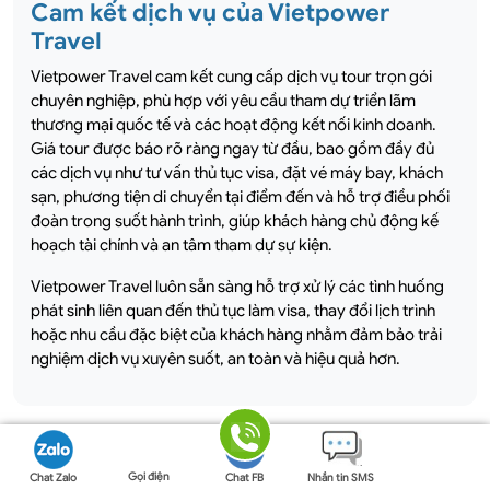
Cam kết dịch vụ của Vietpower
Travel
Vietpower Travel cam kết cung cấp dịch vụ tour trọn gói
chuyên nghiệp, phù hợp với yêu cầu tham dự triển lãm
thương mại quốc tế và các hoạt động kết nối kinh doanh.
Giá tour được báo rõ ràng ngay từ đầu, bao gồm đầy đủ
các dịch vụ như tư vấn thủ tục visa, đặt vé máy bay, khách
sạn, phương tiện di chuyển tại điểm đến và hỗ trợ điều phối
đoàn trong suốt hành trình, giúp khách hàng chủ động kế
hoạch tài chính và an tâm tham dự sự kiện.
Vietpower Travel luôn sẵn sàng hỗ trợ xử lý các tình huống
phát sinh liên quan đến thủ tục làm visa, thay đổi lịch trình
hoặc nhu cầu đặc biệt của khách hàng nhằm đảm bảo trải
nghiệm dịch vụ xuyên suốt, an toàn và hiệu quả hơn.
GHI CHÚ TOUR
Gọi điện
Chat Zalo
Chat FB
Nhắn tin SMS