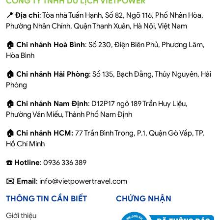
CÔNG TY TNHH DU LỊCH VIETPOWER
📍 Địa chỉ
: Tòa nhà Tuấn Hạnh, Số 82, Ngõ 116, Phố Nhân Hòa,
Phường Nhân Chính, Quận Thanh Xuân, Hà Nội, Việt Nam
🏠 Chi nhánh Hoà Bình
: Số 230, Điện Biên Phủ, Phương Lâm,
Hòa Bình
🏠 Chi nhánh Hải Phòng
: Số 135, Bạch Đằng, Thủy Nguyên, Hải
Phòng
🏠 Chi nhánh Nam Định
: D12P17 ngõ 189 Trần Huy Liệu,
Phường Văn Miếu, Thành Phố Nam Định
🏠 Chi nhánh HCM:
77 Trần Bình Trọng, P.1, Quận Gò Vấp, TP.
Hồ Chí Minh
☎️ Hotline
: 0936 336 389
✉️ Email
: info@vietpowertravel.com
THÔNG TIN CẦN BIẾT
CHỨNG NHẬN
Giới thiệu