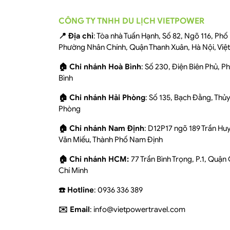
CÔNG TY TNHH DU LỊCH VIETPOWER
📍 Địa chỉ
: Tòa nhà Tuấn Hạnh, Số 82, Ngõ 116, Ph
Phường Nhân Chính, Quận Thanh Xuân, Hà Nội, Việ
🏠 Chi nhánh Hoà Bình
: Số 230, Điện Biên Phủ, 
Bình
🏠 Chi nhánh Hải Phòng
: Số 135, Bạch Đằng, Thủ
Phòng
🏠 Chi nhánh Nam Định
: D12P17 ngõ 189 Trần Hu
Văn Miếu, Thành Phố Nam Định
🏠 Chi nhánh HCM:
77 Trần Bình Trọng, P.1, Quận
Chí Minh
☎️ Hotline
: 0936 336 389
✉️ Email
: info@vietpowertravel.com