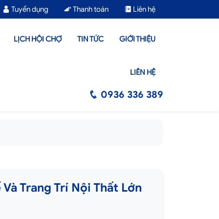
Tuyển dụng
Thanh toán
Liên hệ
LỊCH HỘI CHỢ
TIN TỨC
GIỚI THIỆU
LIÊN HỆ
0936 336 389
à Trang Trí Nội Thất Lớn