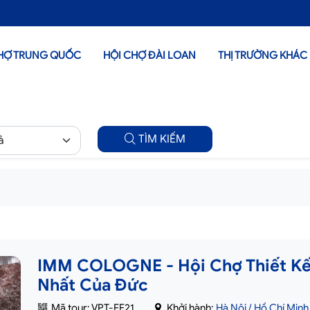
HỢ TRUNG QUỐC
HỘI CHỢ ĐÀI LOAN
THỊ TRƯỜNG KHÁC
TÌM KIẾM
IMM COLOGNE - Hội Chợ Thiết Kế V
Nhất Của Đức
Mã tour: VPT-FE21
Khởi hành:
Hà Nội / Hồ Chí Minh