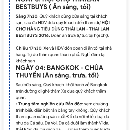
BESTBUYS ( Ăn sáng, tối)
Sáng 7h30
: Quý khách dùng bữa sáng tại khách
sạn, sau đó HDV đưa quý khách đến tham dự
HỘI
CHỢ HÀNG TIÊU DÙNG THÁI LAN - THAI LAN
BESTBUYS 2016.
Đoàn ăn trưa tự túc tại hội chợ.
Chiều 17h30
: Xe và HDV đón đoàn đi ăn tối tại nhà
hàng. Tự do thăm quan thành phố. Nghỉ đêm tại
khách sạn
NGÀY 04: BANGKOK - CHÙA
THUYỀN (Ăn sáng, trưa, tối)
Sau bữa sáng, Quý khách khởi hành về Bangkok
trên đường đi ghé thăm Xe đưa quý khách thăm
quan:
•
Trung tâm nghiên cứu Rắn độc
: xem chương
trình biểu diễn bắt rắn bằng tay không, Qúy khách
tham quan xưởng sản xuất Đồ da với nhiều loại da
như da Cá sấu, Da Voi, Da cá đuối làm thành Ví da,
thắt lưng da, túi xách da,.....Đoàn tham quan Vườn