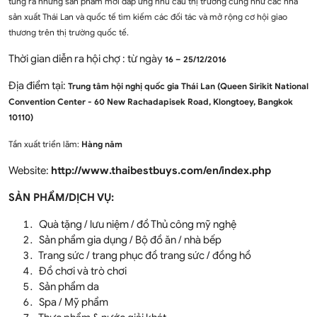
tung ra những sản phẩm mới đáp ứng nhu cầu thị trường cũng như các nhà
sản xuất Thái Lan và quốc tế tìm kiếm các đối tác và mở rộng cơ hội giao
thương trên thị trường quốc tế.
Thời gian diễn ra hội chợ : từ ngày
16 – 25/12/2016
Địa điểm tại:
Trung tâm hội nghị quốc gia Thái Lan
(Queen Sirikit National
Convention Center - 60 New Rachadapisek Road, Klongtoey, Bangkok
10110)
Tần xuất triển lãm:
Hàng năm
Website:
http://www.thaibestbuys.com/en/index.php
SẢN PHẨM/DỊCH VỤ:
Quà tặng / lưu niệm / đồ Thủ công mỹ nghệ
Sản phẩm gia dụng / Bộ đồ ăn / nhà bếp
Trang sức / trang phục đồ trang sức / đồng hồ
Đồ chơi và trò chơi
Sản phẩm da
Spa / Mỹ phẩm