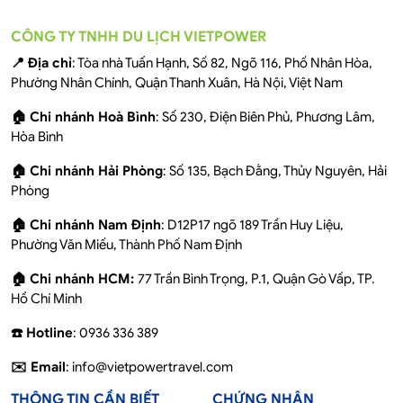
CÔNG TY TNHH DU LỊCH VIETPOWER
📍 Địa chỉ
: Tòa nhà Tuấn Hạnh, Số 82, Ngõ 116, Phố Nhân Hòa,
Phường Nhân Chính, Quận Thanh Xuân, Hà Nội, Việt Nam
🏠 Chi nhánh Hoà Bình
: Số 230, Điện Biên Phủ, Phương Lâm,
Hòa Bình
🏠 Chi nhánh Hải Phòng
: Số 135, Bạch Đằng, Thủy Nguyên, Hải
Phòng
🏠 Chi nhánh Nam Định
: D12P17 ngõ 189 Trần Huy Liệu,
Phường Văn Miếu, Thành Phố Nam Định
🏠 Chi nhánh HCM:
77 Trần Bình Trọng, P.1, Quận Gò Vấp, TP.
Hồ Chí Minh
☎️ Hotline
: 0936 336 389
✉️ Email
: info@vietpowertravel.com
THÔNG TIN CẦN BIẾT
CHỨNG NHẬN