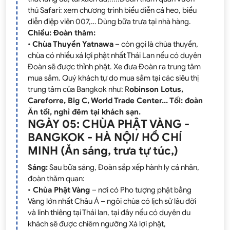
thú Safari: xem chương trình biểu diễn cá heo, biểu
diễn điệp viên 007,… Dùng bữa trưa tại nhà hàng.
Chiều: Đoàn thăm:
•
Chùa Thuyền Yatnawa
– còn gọi là chùa thuyền,
chùa có nhiều xá lợi phật nhất Thái Lan nếu có duyên
Đoàn sẽ được thỉnh phật. Xe đưa Đoàn ra trung tâm
mua sắm. Quý khách tự do mua sắm tại các siêu thị
trung tâm của Bangkok như: R
obinson Lotus,
Careforre, Big C, World Trade Center... Tối: đoàn
Ăn tối, nghỉ đêm tại khách sạn.
NGÀY 05: CHÙA PHẬT VÀNG -
BANGKOK - HÀ NỘI/ HỒ CHÍ
MINH (Ăn sáng, trưa tự túc,)
Sáng:
Sau bữa sáng, Đoàn sắp xếp hành ly‎ cá nhân,
đoàn thăm quan:
•
Chùa Phật Vàng
– nơi có Pho tượng phật bằng
Vàng lớn nhất Châu Á – ngôi chùa có lịch sử lâu đời
và linh thiêng tại Thái lan, tại đây nếu có duyên du
khách sẽ được chiêm ngưỡng Xá lợi phật,