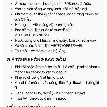
Ăn các bữa theo chương trình: 150Baht/suất/bữa
Vận chuyển bằng xe máy lạnh, đời mới hiện đại.
Phí tham quan thắng cảnh theo suốt chương trình vào
cửa 01 lần.
Hướng dẫn viên tiếng việt kinh nghiệm
Bảo hiểm du lịch quốc tế mức đền bù
210.000.000VNĐ/vụ
Nước uống cho khách hàng ngày: 1chai/khách/ngày.
Vỏ hộ chiếu, Mũ du lịch VIETPOWER TRAVEL
Thư mời – vé thăm quan Hội Chợ.
GIÁ TOUR KHÔNG BAO GỒM:
Phí đổi hoặc làm mới hộ chiếu. Hộ chiếu phải còn hạn 6
tháng tính đến ngày kết thúc tour.
Phiên dịch tiếng Việt tại hội chợ.
Chi phí cá nhân, nước uống, tiền điện thoại, chi phí giặt
ủi...
Tiền TIP cho HDV, tài xế (3USD/ Khách/ Ngày)
Thuế VAT theo quy định nhà nước