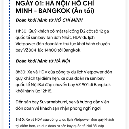
NGÀY 01: HÀ NỘI/ HỒ CHÍ
MINH - BANGKOK (Ăn tối)
Đoàn khởi hành từ HỒ CHÍ MÌNH
11h30: Quý khách có mặt tại cổng D2 cột số 12 ga
quốc tế sân bay Tân Sơn Nhất, HDV du lịch
Vietpower đón đoàn làm thủ tục khởi hành chuyến
bay VZ804 lúc 14h00 tới Bangkok.
Đoàn khởi hành từ HÀ NỘI
8h30: Xe và HDV của công ty du lịch Vietpower đón
quý khách tại điểm hẹn, xe đưa đoàn ra sân bay
quốc tế Nội Bài đáp chuyến bay VZ 901 đi Bangkok
khởi hành lúc 12h15.
Đến sân bay Suvarnabhumi, xe và hướng dẫn viên
đón đoàn về khách sạn nhận phòng nghỉ ngơi.
8h30
: Xe và HDV của công ty du lịch Vietpower đón quý khách
tại điểm hẹn, xe đưa đoàn ra sân bay quốc tế Nội Bài đáp