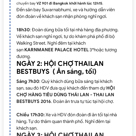
chuyến bay
VZ 901 đi Bangkok khởi hành lúc 12h15
.
Đến sân bay Suvarnabhumi, xe và hướng dẫn viên
đón đoàn về khách sạn nhận phòng nghỉ ngơi.
18h30
: Đoàn dùng bữa tối tại nhà hàng địa phương.
Về khách sạn nghỉ ngơi, tự do khám phá phố đi bộ
Walking Street. Nghỉ đêm tại khách
sạn
KARNMANEE PALACE HOTEL
3*hoặc tương
đương.
NGÀY 2: HỘI CHỢ THAILAN
BESTBUYS ( Ăn sáng, tối)
Sáng 7h30
: Quý khách dùng bữa sáng tại khách
sạn, sau đó HDV đưa quý khách đến tham dự
HỘI
CHỢ HÀNG TIÊU DÙNG THÁI LAN - THAI LAN
BESTBUYS 2016
. Đoàn ăn trưa tự túc tại hội chợ.
Chiều 17h30:
Xe và HDV đón đoàn đi ăn tối tại nhà
hàng. Tự do thăm quan thành phố. Nghỉ đêm tại
khách sạn.
NGÀY 3: HỘI CHỢ THAILAN