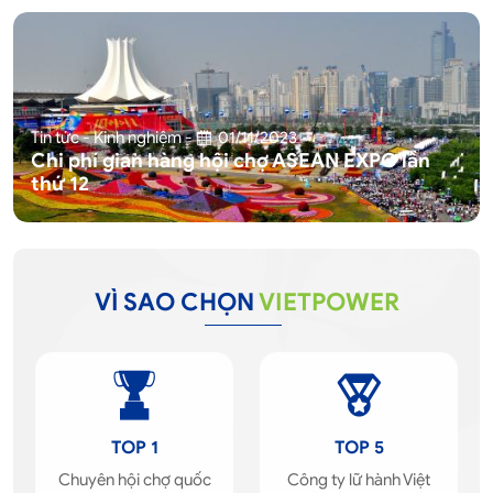
Tin tức - Kinh nghiệm
-
01/11/2023
Chi phí gian hàng hội chợ ASEAN EXPO lần
thứ 12
VÌ SAO CHỌN
VIETPOWER
TOP 1
TOP 5
Chuyên hội chợ quốc
Công ty lữ hành Việt