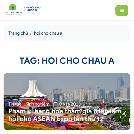
Trang chủ
hoi cho chau a
TAG: HOI CHO CHAU A
Tin tức - Kinh nghiệm
-
01/11/2023
Phạm vi hàng hóa tham gia triển lãm
hội chợ ASEAN Expo lần thứ 12