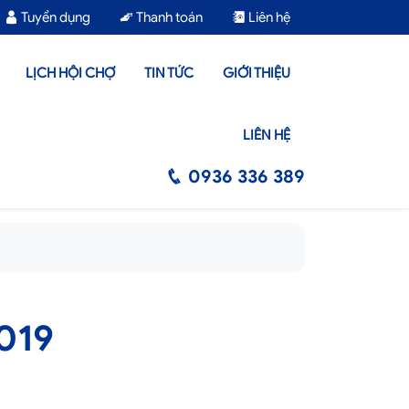
Tuyển dụng
Thanh toán
Liên hệ
LỊCH HỘI CHỢ
TIN TỨC
GIỚI THIỆU
LIÊN HỆ
0936 336 389
019