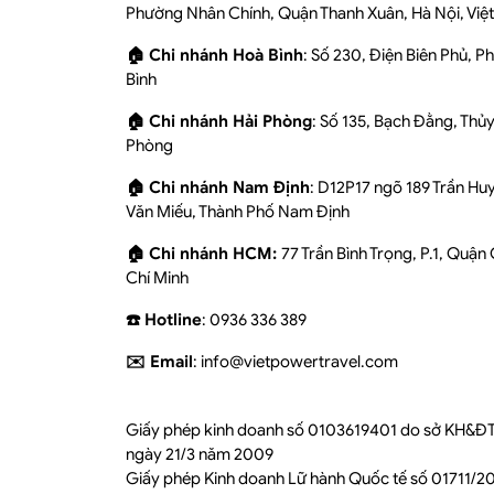
Phường Nhân Chính, Quận Thanh Xuân, Hà Nội, Việ
🏠 Chi nhánh Hoà Bình
: Số 230, Điện Biên Phủ, 
Bình
🏠 Chi nhánh Hải Phòng
: Số 135, Bạch Đằng, Thủ
Phòng
🏠 Chi nhánh Nam Định
: D12P17 ngõ 189 Trần Hu
Văn Miếu, Thành Phố Nam Định
🏠 Chi nhánh HCM:
77 Trần Bình Trọng, P.1, Quận
Chí Minh
☎️ Hotline
: 0936 336 389
✉️ Email
: info@vietpowertravel.com
Giấy phép kinh doanh số 0103619401 do sở KH&ĐT
ngày 21/3 năm 2009
Giấy phép Kinh doanh Lữ hành Quốc tế số 01711/