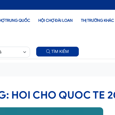
HỢ TRUNG QUỐC
HỘI CHỢ ĐÀI LOAN
THỊ TRƯỜNG KHÁC
TÌM KIẾM
G: HOI CHO QUOC TE 2