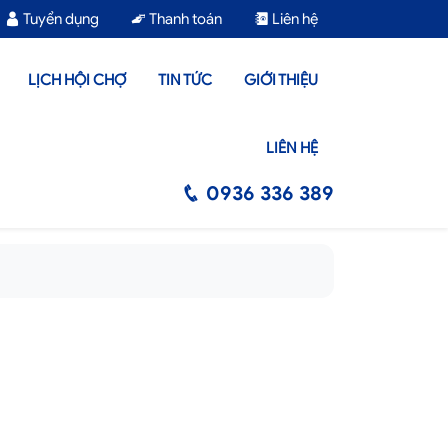
Tuyển dụng
Thanh toán
Liên hệ
LỊCH HỘI CHỢ
TIN TỨC
GIỚI THIỆU
LIÊN HỆ
0936 336 389