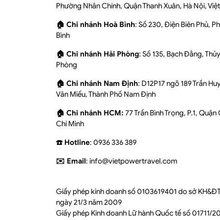
Phường Nhân Chính, Quận Thanh Xuân, Hà Nội, Việ
🏠 Chi nhánh Hoà Bình
: Số 230, Điện Biên Phủ, 
Bình
🏠 Chi nhánh Hải Phòng
: Số 135, Bạch Đằng, Thủ
Phòng
🏠 Chi nhánh Nam Định
: D12P17 ngõ 189 Trần Hu
Văn Miếu, Thành Phố Nam Định
🏠 Chi nhánh HCM:
77 Trần Bình Trọng, P.1, Quận
Chí Minh
☎️ Hotline
: 0936 336 389
✉️ Email
: info@vietpowertravel.com
Giấy phép kinh doanh số 0103619401 do sở KH&ĐT
ngày 21/3 năm 2009
Giấy phép Kinh doanh Lữ hành Quốc tế số 01711/