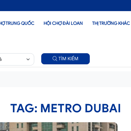
HỢ TRUNG QUỐC
HỘI CHỢ ĐÀI LOAN
THỊ TRƯỜNG KHÁC
TÌM KIẾM
TAG: METRO DUBAI