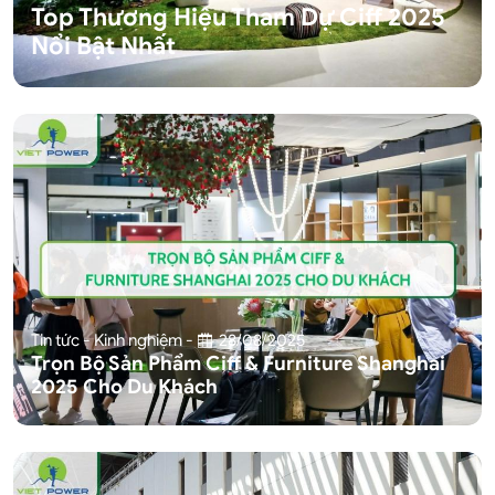
Top Thương Hiệu Tham Dự Ciff 2025
Nổi Bật Nhất
Tin tức - Kinh nghiệm
-
28/08/2025
Trọn Bộ Sản Phẩm Ciff & Furniture Shanghai
2025 Cho Du Khách