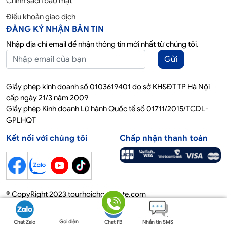
Chính sách bảo mật
Điều khoản giao dịch
ĐĂNG KÝ NHẬN BẢN TIN
Nhập địa chỉ email để nhận thông tin mới nhất từ chúng tôi.
Gửi
Giấy phép kinh doanh số 0103619401 do sở KH&ĐT TP Hà Nội
cấp ngày 21/3 năm 2009
Giấy phép Kinh doanh Lữ hành Quốc tế số 01711/2015/TCDL-
GPLHQT
Kết nối với chúng tôi
Chấp nhận thanh toán
© CopyRight 2023 tourhoichoquocte.com
Gọi điện
Chat Zalo
Chat FB
Nhắn tin SMS