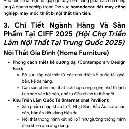
Hứa hẹn sẽ là một nơi gặp gỡ đầy tiềm năng giữa các nhà cung
ứng & doanh nghiệp trong lĩnh vực
homedecor
,
dệt may công
nghiệp
,
máy móc thiết bị nội thất tiên tiến
.
3. Chi Tiết Ngành Hàng Và Sản
Phẩm Tại CIFF 2025
(Hội Chợ Triển
Lãm Nội Thất Tại Trung Quốc 2025)
Nội Thất Gia Đình (Home Furniture)
Phong cách thiết kế đương đại (Contemporary Design
Fair):
Bộ sưu tập nội thất từ các nhà thiết kế quốc tế: ghế,
bàn, kệ đa năng.
Các sản phẩm nội thất tích hợp công nghệ như tủ lạnh
tích hợp vào kệ bếp, ghế tự điều chỉnh tư thế ngồi.
Khu Triển Lãm Quốc Tế (International Pavilion):
Sản phẩm nhập khẩu từ Ý, Nhật Bản, Bắc Âu: sofa cao
cấp, bàn ăn kiểu dáng hiện đại.
Nội thất thông minh kết nối IoT như giường thông minh
điều khiển qua ứng dụng.