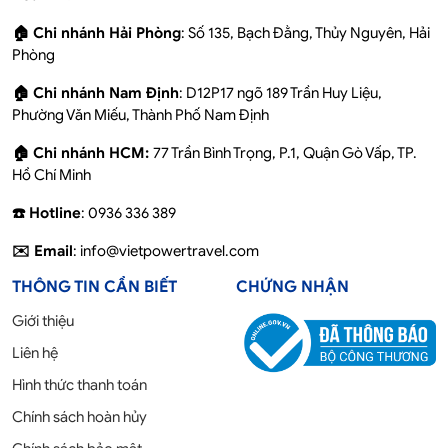
🏠 Chi nhánh Hải Phòng
: Số 135, Bạch Đằng, Thủy Nguyên, Hải
Phòng
🏠 Chi nhánh Nam Định
: D12P17 ngõ 189 Trần Huy Liệu,
Phường Văn Miếu, Thành Phố Nam Định
🏠 Chi nhánh HCM:
77 Trần Bình Trọng, P.1, Quận Gò Vấp, TP.
Hồ Chí Minh
☎️ Hotline
: 0936 336 389
✉️ Email
: info@vietpowertravel.com
THÔNG TIN CẦN BIẾT
CHỨNG NHẬN
Giới thiệu
Liên hệ
Hình thức thanh toán
Chính sách hoàn hủy