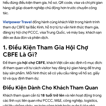
hiểu đúng điều kiện tham gia, hồ sơ, QR code, visa và chi phí gian
hàng sẽ giúp doanh nghiệp chủ động hơn trước chuyến công
tác.
Vietpower Travel
đồng hành cùng khách Việt trong hành trình
tham dự CBFE tại Bắc Kinh, hỗ trợ từ tư vấn hình thức tham gia,
đăng ký hội chợ PCCC, visa Trung Quốc, vé máy bay, khách sạn
đến xe đưa đón và phiên dịch.
1. Điều Kiện Tham Gia Hội Chợ
CBFE Là Gì?
Để tham gia
hội chợ CBFE
, khách Việt cần xác định rõ mục đích:
đi tham quan với tư cách visitor hay đăng ký gian hàng để trưng
bày sản phẩm. Mỗi hình thức sẽ có yêu cầu riêng về hồ sơ, giấy
tờ và quy định tham dự.
Điều Kiện Dành Cho Khách Tham Quan
Khách tham quan cần từ
18 tuổi trở lên
và nên hoạt động trong
các lĩnh vực liên quan như PCCC, M&E, công nghiệp, logistics,
vật liệu chống cháy, an toàn công trình hoặc quản lý tòa nhà.