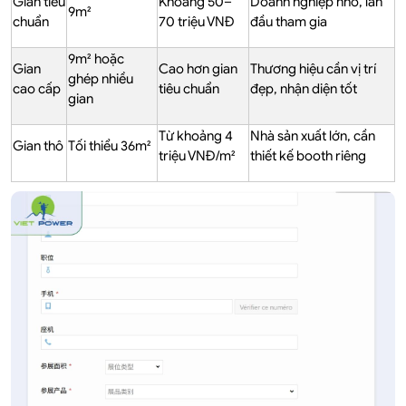
Gian tiêu
Khoảng 50–
Doanh nghiệp nhỏ, lần
9m²
chuẩn
70 triệu VNĐ
đầu tham gia
9m² hoặc
Gian
Cao hơn gian
Thương hiệu cần vị trí
ghép nhiều
cao cấp
tiêu chuẩn
đẹp, nhận diện tốt
gian
Từ khoảng 4
Nhà sản xuất lớn, cần
Gian thô
Tối thiểu 36m²
triệu VNĐ/m²
thiết kế booth riêng