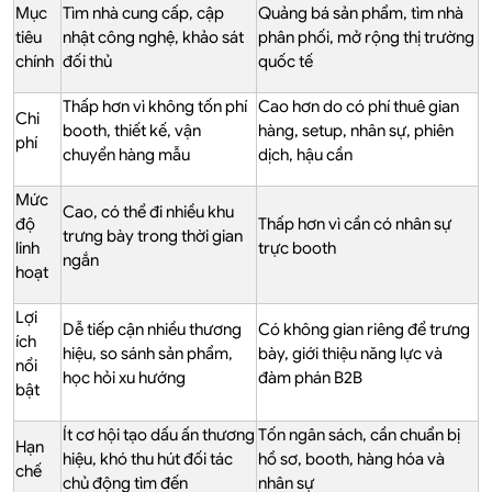
Mục
Tìm nhà cung cấp, cập
Quảng bá sản phẩm, tìm nhà
tiêu
nhật công nghệ, khảo sát
phân phối, mở rộng thị trường
chính
đối thủ
quốc tế
Thấp hơn vì không tốn phí
Cao hơn do có phí thuê gian
Chi
booth, thiết kế, vận
hàng, setup, nhân sự, phiên
phí
chuyển hàng mẫu
dịch, hậu cần
Mức
Cao, có thể đi nhiều khu
độ
Thấp hơn vì cần có nhân sự
trưng bày trong thời gian
linh
trực booth
ngắn
hoạt
Lợi
Dễ tiếp cận nhiều thương
Có không gian riêng để trưng
ích
hiệu, so sánh sản phẩm,
bày, giới thiệu năng lực và
nổi
học hỏi xu hướng
đàm phán B2B
bật
Ít cơ hội tạo dấu ấn thương
Tốn ngân sách, cần chuẩn bị
Hạn
hiệu, khó thu hút đối tác
hồ sơ, booth, hàng hóa và
chế
chủ động tìm đến
nhân sự