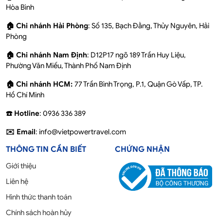
Hòa Bình
🏠 Chi nhánh Hải Phòng
: Số 135, Bạch Đằng, Thủy Nguyên, Hải
Phòng
🏠 Chi nhánh Nam Định
: D12P17 ngõ 189 Trần Huy Liệu,
Phường Văn Miếu, Thành Phố Nam Định
🏠 Chi nhánh HCM:
77 Trần Bình Trọng, P.1, Quận Gò Vấp, TP.
Hồ Chí Minh
☎️ Hotline
: 0936 336 389
✉️ Email
: info@vietpowertravel.com
THÔNG TIN CẦN BIẾT
CHỨNG NHẬN
Giới thiệu
Liên hệ
Hình thức thanh toán
Chính sách hoàn hủy