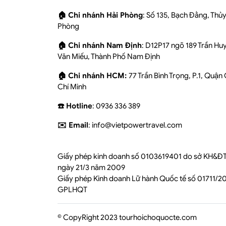
🏠 Chi nhánh Hải Phòng
: Số 135, Bạch Đằng, Thủ
Phòng
🏠 Chi nhánh Nam Định
: D12P17 ngõ 189 Trần Hu
Văn Miếu, Thành Phố Nam Định
🏠 Chi nhánh HCM:
77 Trần Bình Trọng, P.1, Quận
Chí Minh
☎️ Hotline
: 0936 336 389
✉️ Email
: info@vietpowertravel.com
Giấy phép kinh doanh số 0103619401 do sở KH&ĐT
ngày 21/3 năm 2009
Giấy phép Kinh doanh Lữ hành Quốc tế số 01711/
GPLHQT
© CopyRight 2023 tourhoichoquocte.com