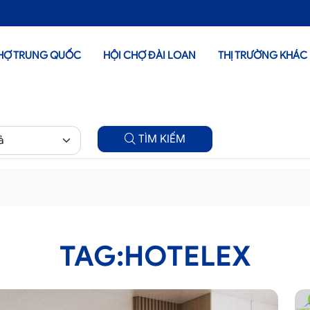
HỢ TRUNG QUỐC
HỘI CHỢ ĐÀI LOAN
THỊ TRƯỜNG KHÁC
TÌM KIẾM
TAG:HOTELEX