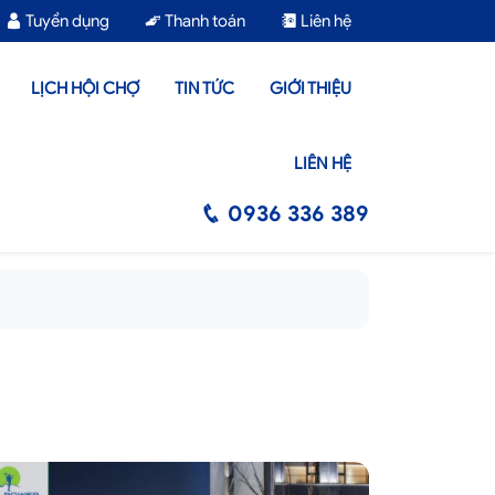
Tuyển dụng
Thanh toán
Liên hệ
LỊCH HỘI CHỢ
TIN TỨC
GIỚI THIỆU
LIÊN HỆ
0936 336 389