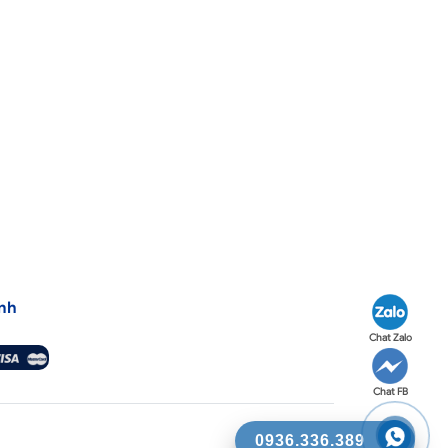
nh
Chat Zalo
Chat FB
0936.336.389