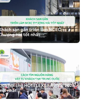
Tin tức - Kinh nghiệm
-
28/03/2026
Khách sạn gần triển lãm NCEC
Thượng Hải tốt nhất
Tin tức - Kinh nghiệm
-
28/03/2026
Lịch hội chợ HOTELEX Shanghai 2026
mới nhất