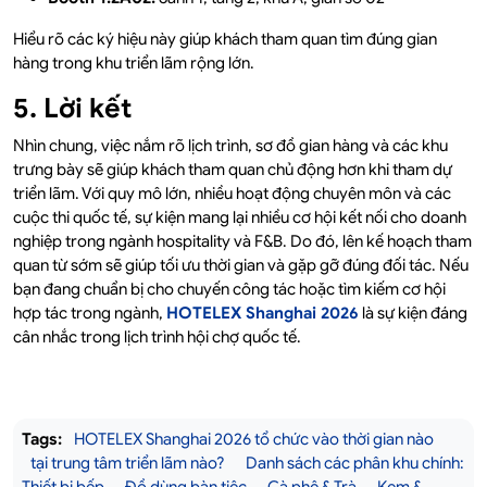
Hiểu rõ các ký hiệu này giúp khách tham quan tìm đúng gian
hàng trong khu triển lãm rộng lớn.
5. Lời kết
Nhìn chung, việc nắm rõ lịch trình, sơ đồ gian hàng và các khu
trưng bày sẽ giúp khách tham quan chủ động hơn khi tham dự
triển lãm. Với quy mô lớn, nhiều hoạt động chuyên môn và các
cuộc thi quốc tế, sự kiện mang lại nhiều cơ hội kết nối cho doanh
nghiệp trong ngành hospitality và F&B. Do đó, lên kế hoạch tham
quan từ sớm sẽ giúp tối ưu thời gian và gặp gỡ đúng đối tác. Nếu
bạn đang chuẩn bị cho chuyến công tác hoặc tìm kiếm cơ hội
hợp tác trong ngành,
HOTELEX Shanghai 2026
là sự kiện đáng
cân nhắc trong lịch trình hội chợ quốc tế.
Tags:
HOTELEX Shanghai 2026 tổ chức vào thời gian nào
tại trung tâm triển lãm nào?
Danh sách các phân khu chính:
Thiết bị bếp
Đồ dùng bàn tiệc
Cà phê & Trà
Kem &