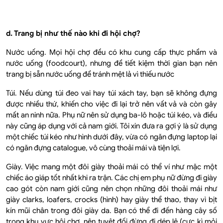
d. Trang bị như thế nào khi đi hội chợ?
Nước uống. Mọi hội chợ đều có khu cung cấp thực phẩm và
nước uống (foodcourt), nhưng để tiết kiệm thời gian bạn nên
trang bị sẵn nước uống để tránh mệt lả vì thiếu nước
Túi. Nếu dùng túi đeo vai hay túi xách tay, bạn sẽ không đựng
được nhiều thứ, khiến cho việc đi lại trở nên vất vả và còn gây
mất an ninh nữa. Phụ nữ nên sử dụng ba-lô hoặc túi kéo, và điều
này cũng áp dụng với cả nam giới. Tôi xin đưa ra gợi ý là sử dụng
một chiếc túi kéo như hình dưới đây, vừa có ngăn đựng laptop lại
có ngăn đựng catalogue, vô cùng thoải mái và tiện lợi.
Giày. Việc mang một đôi giày thoải mái có thể ví như mặc một
chiếc áo giáp tốt nhất khi ra trận. Các chị em phụ nữ đừng đi giày
cao gót còn nam giới cũng nên chọn những đôi thoải mái như
giày clarks, loafers, crocks (hình) hay giày thể thao, thay vì bịt
kín mũi chân trong đôi giày da. Bạn có thể đi đến hàng cây số
trong khu vực hội chợ, nên tuyệt đối đừng đi dép lê (cực kì mỏi