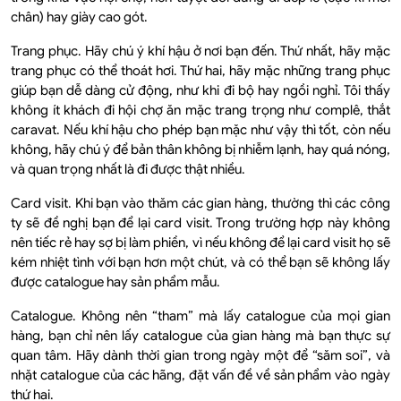
chân) hay giày cao gót.
Trang phục. Hãy chú ý khí hậu ở nơi bạn đến. Thứ nhất, hãy mặc
trang phục có thể thoát hơi. Thứ hai, hãy mặc những trang phục
giúp bạn dễ dàng cử động, như khi đi bộ hay ngồi nghỉ. Tôi thấy
không ít khách đi hội chợ ăn mặc trang trọng như complê, thắt
caravat. Nếu khí hậu cho phép bạn mặc như vậy thì tốt, còn nếu
không, hãy chú ý để bản thân không bị nhiễm lạnh, hay quá nóng,
và quan trọng nhất là đi được thật nhiều.
Card visit. Khi bạn vào thăm các gian hàng, thường thì các công
ty sẽ đề nghị bạn để lại card visit. Trong trường hợp này không
nên tiếc rẻ hay sợ bị làm phiền, vì nếu không để lại card visit họ sẽ
kém nhiệt tình với bạn hơn một chút, và có thể bạn sẽ không lấy
được catalogue hay sản phẩm mẫu.
Catalogue. Không nên “tham” mà lấy catalogue của mọi gian
hàng, bạn chỉ nên lấy catalogue của gian hàng mà bạn thực sự
quan tâm. Hãy dành thời gian trong ngày một để “săm soi”, và
nhặt catalogue của các hãng, đặt vấn đề về sản phẩm vào ngày
thứ hai.