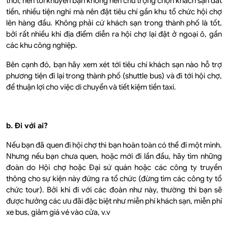
thôi, nên tôi khuyên bạn không nên chú trọng chọn khách sạn đắt
tiền, nhiều tiện nghi mà nên đặt tiêu chí gần khu tổ chức hội chợ
lên hàng đầu. Không phải cứ khách sạn trong thành phố là tốt,
bởi rất nhiều khi địa điểm diễn ra hội chợ lại đặt ở ngoại ô, gần
các khu công nghiệp.
Bên cạnh đó, bạn hãy xem xét tới tiêu chí khách sạn nào hỗ trợ
phương tiện đi lại trong thành phố (shuttle bus) và đi tới hội chợ,
để thuận lợi cho việc di chuyển và tiết kiệm tiền taxi.
b. Đi với ai?
Nếu bạn đã quen đi hội chợ thì bạn hoàn toàn có thể đi một mình.
Nhưng nếu bạn chưa quen, hoặc mới đi lần đầu, hãy tìm những
đoàn do Hội chợ hoặc Đại sứ quán hoặc các công ty truyền
thông cho sự kiện này đứng ra tổ chức (đừng tìm các công ty tổ
chức tour). Bởi khi đi với các đoàn như này, thường thì bạn sẽ
được hưởng các ưu đãi đặc biệt như miễn phí khách sạn, miễn phí
xe bus, giảm giá vé vào cửa, v.v