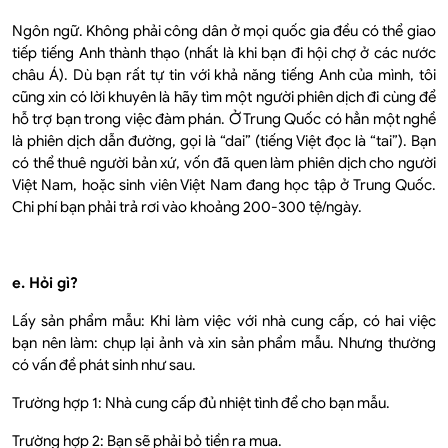
Ngôn ngữ. Không phải công dân ở mọi quốc gia đều có thể giao
tiếp tiếng Anh thành thạo (nhất là khi bạn đi hội chợ ở các nước
châu Á). Dù bạn rất tự tin với khả năng tiếng Anh của mình, tôi
cũng xin có lời khuyên là hãy tìm một người phiên dịch đi cùng để
hỗ trợ bạn trong việc đàm phán. Ở Trung Quốc có hẳn một nghề
là phiên dịch dẫn đường, gọi là “dai” (tiếng Việt đọc là “tai”). Bạn
có thể thuê người bản xứ, vốn đã quen làm phiên dịch cho người
Việt Nam, hoặc sinh viên Việt Nam đang học tập ở Trung Quốc.
Chi phí bạn phải trả rơi vào khoảng 200-300 tệ/ngày.
e. Hỏi gì?
Lấy sản phẩm mẫu: Khi làm việc với nhà cung cấp, có hai việc
bạn nên làm: chụp lại ảnh và xin sản phẩm mẫu. Nhưng thường
có vấn đề phát sinh như sau.
Trường hợp 1: Nhà cung cấp đủ nhiệt tình để cho bạn mẫu.
Trường hợp 2: Bạn sẽ phải bỏ tiền ra mua.