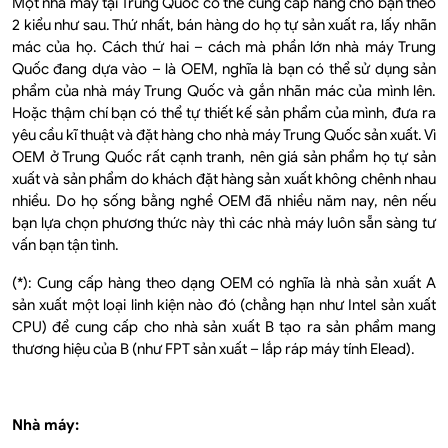
Một nhà máy tại Trung Quốc có thể cung cấp hàng cho bạn theo
2 kiểu như sau. Thứ nhất, bán hàng do họ tự sản xuất ra, lấy nhãn
mác của họ. Cách thứ hai – cách mà phần lớn nhà máy Trung
Quốc đang dựa vào – là OEM, nghĩa là bạn có thể sử dụng sản
phẩm của nhà máy Trung Quốc và gắn nhãn mác của mình lên.
Hoặc thậm chí bạn có thể tự thiết kế sản phẩm của mình, đưa ra
yêu cầu kĩ thuật và đặt hàng cho nhà máy Trung Quốc sản xuất. Vì
OEM ở Trung Quốc rất cạnh tranh, nên giá sản phẩm họ tự sản
xuất và sản phẩm do khách đặt hàng sản xuất không chênh nhau
nhiều. Do họ sống bằng nghề OEM đã nhiều năm nay, nên nếu
bạn lựa chọn phương thức này thì các nhà máy luôn sẵn sàng tư
vấn bạn tận tình.
(*): Cung cấp hàng theo dạng OEM có nghĩa là nhà sản xuất A
sản xuất một loại linh kiện nào đó (chẳng hạn như Intel sản xuất
CPU) để cung cấp cho nhà sản xuất B tạo ra sản phẩm mang
thương hiệu của B (như FPT sản xuất – lắp ráp máy tính Elead).
Nhà máy: