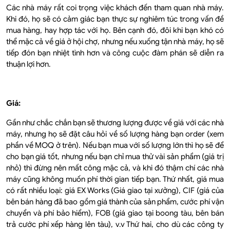
Các nhà máy rất coi trọng việc khách đến tham quan nhà máy.
Khi đó, họ sẽ có cảm giác bạn thực sự nghiêm túc trong vấn đề
mua hàng, hay hợp tác với họ. Bên cạnh đó, đôi khi bạn khó có
thể mặc cả về giá ở hội chợ, nhưng nếu xuống tận nhà máy, họ sẽ
tiếp đón bạn nhiệt tình hơn và công cuộc đàm phán sẽ diễn ra
thuận lợi hơn.
Giá:
Gần như chắc chắn bạn sẽ thương lượng được về giá với các nhà
máy, nhưng họ sẽ đặt câu hỏi về số lượng hàng bạn order (xem
phần về MOQ ở trên). Nếu bạn mua với số lượng lớn thì họ sẽ để
cho bạn giá tốt, nhưng nếu bạn chỉ mua thử vài sản phẩm (giá trị
nhỏ) thì đừng nên mất công mặc cả, và khi đó thậm chí các nhà
máy cũng không muốn phí thời gian tiếp bạn. Thứ nhất, giá mua
có rất nhiều loại: giá EX Works (Giá giao tại xưởng), CIF (giá của
bên bán hàng đã bao gồm giá thành của sản phẩm, cước phí vận
chuyển và phí bảo hiểm), FOB (giá giao tại boong tàu, bên bán
trả cước phí xếp hàng lên tàu), v.v Thứ hai, cho dù các công ty