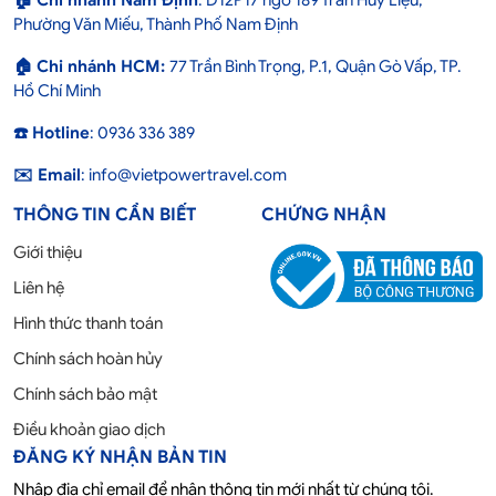
🏠 Chi nhánh Nam Định
: D12P17 ngõ 189 Trần Huy Liệu,
Phường Văn Miếu, Thành Phố Nam Định
🏠 Chi nhánh HCM:
77 Trần Bình Trọng, P.1, Quận Gò Vấp, TP.
Hồ Chí Minh
☎️ Hotline
: 0936 336 389
✉️ Email
: info@vietpowertravel.com
THÔNG TIN CẦN BIẾT
CHỨNG NHẬN
Giới thiệu
Liên hệ
Hình thức thanh toán
Chính sách hoàn hủy
Chính sách bảo mật
Điều khoản giao dịch
ĐĂNG KÝ NHẬN BẢN TIN
Nhập địa chỉ email để nhận thông tin mới nhất từ chúng tôi.