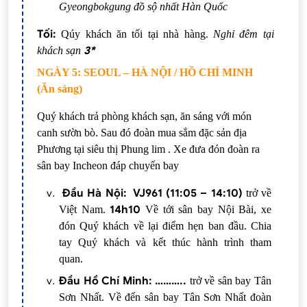
Gyeongbokgung đồ sộ nhất Hàn Quốc
Tối:
Qúy khách ăn tối tại nhà hàng
.
Nghỉ đêm tại
3*
khách sạn
NGÀY 5: SEOUL – HÀ NỘI / HỒ CHÍ MINH
(Ăn sáng)
Quý khách trả phòng khách sạn, ăn sáng với món
canh sườn bò. Sau đó đoàn mua sắm đặc sản địa
Phương tại siêu thị Phung lim . Xe đưa đón đoàn ra
sân bay Incheon đáp chuyến bay
Đầu Hà Nội: VJ961 (11:05 –
14:10
)
trở về
14h10
Việt Nam.
Về tới sân bay Nội Bài, xe
đón Quý khách về lại điểm hẹn ban đầu. Chia
tay Quý khách và kết thúc hành trình tham
quan.
Đầu Hồ Chí Minh: ………..
trở về sân bay Tân
Sơn Nhất. Về đến sân bay Tân Sơn Nhất đoàn