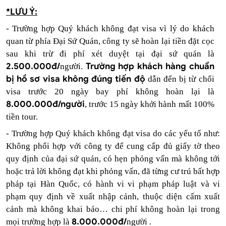
*
LƯU Ý:
- Trường hợp Quý khách không đạt visa vì lý do khách
quan từ phía Đại Sứ Quán, công ty sẽ hoàn lại tiền đặt cọc
sau khi trừ đi phí xét duyệt tại đại sứ quán là
2.
5
00.000đ/
Trường hợp khách hàng chuẩn
người.
bị hồ sơ visa không đúng tiến độ
dẫn đến bị từ chối
visa trước 20 ngày bay phí không hoàn lại là
8
.000.000đ/người
, trước 15 ngày khởi hành mất 100%
tiền tour.
- Trường hợp Quý khách không đạt visa do các yếu tố như:
Không phối hợp với công ty để cung cấp đủ giấy tờ theo
quy định của đại sứ quán, có hẹn phỏng vấn mà không tới
hoặc trả lời không đạt khi phỏng vấn, đã từng cư trú bất hợp
pháp tại Hàn Quốc, có hành vi vi phạm pháp luật và vi
phạm quy định về xuất nhập cảnh, thuộc diện cấm xuất
cảnh mà không khai báo… chi phí không hoàn lại trong
8
.000.000đ/
mọi trường hợp là
người .