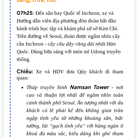
sáng, trưa, tối)
07h25
: Đến sân bay Quốc tế Incheon, xe và
Hướng dẫn viên địa phương đón đoàn bắt đầu
hành trình học tập và khám phá sứ sở Kim Chi.
Trên đường về Seoul, đoàn được ngắm nhìn cây
cầu Incheon -
cây cầu dây văng dài nhất Hàn
Quốc
. Dùng bữa sáng với món mì Udong truyền
thống.
Chiều:
Xe và HDV đưa Qúy khách đi tham
quan:
Namsan Tower
Tháp truyền hình
- nơi
cao và thuận lợi nhất để ngắm nhìn toàn
cảnh thành phố Seoul.
Ấn tượng nhất với du
khách có lẽ phải kể đến không gian tràn
ngập tình yêu từ những khoảng sân, bức
tường, lát “gạch tình yêu" với hàng ngàn ổ
khoá đủ màu sắc, kiểu dáng khi ghé tham