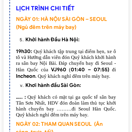
LỊCH TRÌNH CHI TIẾT
NGÀY 01: HÀ NỘI/ SÀI GÒN – SEOUL
(Ngủ đêm trên máy bay)
Khởi hành Đầu Hà Nội:
19h3
0:
Quý khách tập trung tại điểm hẹn, xe ô
tô và Hướng dẫn viên đón Quý khách khởi hành
ra sân bay Nội Bài. Đáp chuyến bay đi Seoul -
VJ96
0
01:40
–
07:5
5
)
Hàn Quốc
của
(
đi
Incheon
. Quý khách nghỉ đêm trên máy bay.
Khơi hành đầu Sài Gòn:
….. :
Quý khách có mặt tại ga quốc tế sân bay
Tân Sơn Nhất, HDV đón đoàn làm thủ tục khởi
hành chuyến bay ………đi Seoul Hàn Quốc.
Quý khách nghỉ đêm trên máy bay.
NGÀY 02: THAM QUAN SEOUL (Ăn