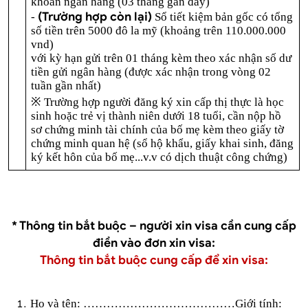
khoản ngân hàng (03 tháng gần đây)
(Trường hợp còn lại)
-
Sổ tiết kiệm bản gốc có tổng
số tiền trên 5000 đô la mỹ (khoảng trên 110.000.000
vnd)
với kỳ hạn gửi trên 01 tháng kèm theo xác nhận số dư
tiền gửi ngân hàng (được xác nhận trong vòng 02
tuần gần nhất)
※
Trường hợp người đăng ký xin cấp thị thực là học
sinh hoặc trẻ vị thành niên dưới 18 tuổi, cần nộp hồ
sơ chứng minh tài chính của bố mẹ kèm theo giấy tờ
chứng minh quan hệ (sổ hộ khẩu, giấy khai sinh, đăng
ký kết hôn của bố mẹ...v.v có dịch thuật công chứng)
* Thông tin bắt buộc – người xin visa cần cung cấp
điền vào đơn xin visa:
Thông tin bắt buộc cung cấp để xin visa:
Họ và tên: …………………………………Giới tính: