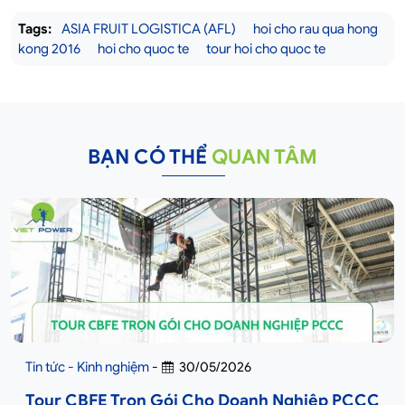
Tags:
ASIA FRUIT LOGISTICA (AFL)
hoi cho rau qua hong
kong 2016
hoi cho quoc te
tour hoi cho quoc te
BẠN CÓ THỂ
QUAN TÂM
Tin tức - Kinh nghiệm
-
30/05/2026
Tour CBFE Trọn Gói Cho Doanh Nghiệp PCCC