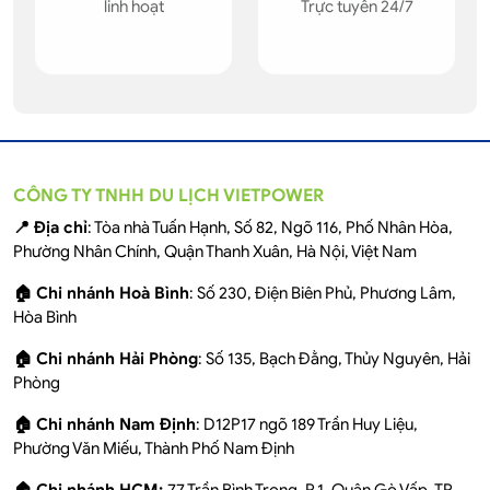
linh hoạt
Trực tuyến 24/7
CÔNG TY TNHH DU LỊCH VIETPOWER
📍 Địa chỉ
: Tòa nhà Tuấn Hạnh, Số 82, Ngõ 116, Phố Nhân Hòa,
Phường Nhân Chính, Quận Thanh Xuân, Hà Nội, Việt Nam
🏠 Chi nhánh Hoà Bình
: Số 230, Điện Biên Phủ, Phương Lâm,
Hòa Bình
🏠 Chi nhánh Hải Phòng
: Số 135, Bạch Đằng, Thủy Nguyên, Hải
Phòng
🏠 Chi nhánh Nam Định
: D12P17 ngõ 189 Trần Huy Liệu,
Phường Văn Miếu, Thành Phố Nam Định
🏠 Chi nhánh HCM:
77 Trần Bình Trọng, P.1, Quận Gò Vấp, TP.