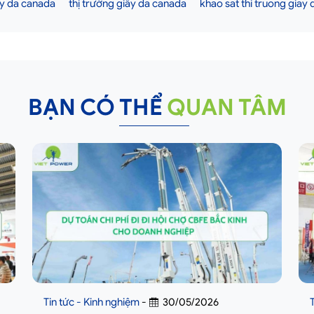
ay da canada
thị trường giầy da canada
khao sat thi truong giay
BẠN CÓ THỂ
QUAN TÂM
Tin tức - Kinh nghiệm
-
30/05/2026