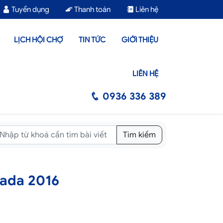
Tuyển dụng
Thanh toán
Liên hệ
LỊCH HỘI CHỢ
TIN TỨC
GIỚI THIỆU
LIÊN HỆ
0936 336 389
Tìm kiếm
nada 2016