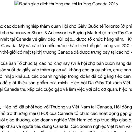
o các doanh nghiệp thăm quan Hội chợ Giầy Quốc tế Toronto (ở p
i chợ Vancouver Shoes & Accessories Buying Market (ở miền Tây Ca
ớn nhất tại Canada về giày dép, túi, cặp… được tổ chức hàng năm.
Canada, Mỹ và các từ nhiều nước khác trên thế giới, cùng với 900 
ên thế giới có mặt tại thị trường Canada đã được trưng bày tại các hội
 của Ban Tổ chức tại các hội chợ này (vì là hội chợ bán buôn hàng da
sản xuất da giầy vào thăm quan và không cho quay phim, chục ảnh 
 nhập khẩu…), các doanh nghiệp trong đoàn đã cố gắng tiếp cận 
 để giới thiệu sản phẩm của mình. Hiệp hội Da Giầy Túi xách Việ
i Canada thu xếp các cuộc gặp và làm việc với các cơ quan, hiệp h
, Hiệp hội đã phối hợp với Thương vụ Việt Nam tại Canada, Hội đồ
hỗ trợ thương mại (TFO) của Canada tổ chức các hoạt động gặp g
uổi giao thương, các doanh nghiệp Việt Nam có dịp trực tiếp giao 
nhập khẩu và người tiêu dùng Canada. Các doanh nghiệp Việt Nam v