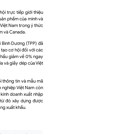
i trực tiếp giới thiệu
u sản phẩm của mình và
 Việt Nam trong ý thức
am và Canada.
i Bình Dương (TPP) đã
tạo cơ hội đối với các
 khẩu giảm về 0% ngay
a và giầy dép của Việt
i thông tin và mẫu mã
nh nghiệp Việt Nam còn
c kinh doanh xuất nhập
, từ đó xây dựng được
ăng xuất khẩu.