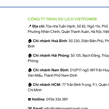
CÔNG TY TNHH DU LỊCH VIETPOWER
📍 Địa chỉ
: Tòa nhà Tuấn Hạnh, Số 82, Ngõ 116, Ph
Phường Nhân Chính, Quận Thanh Xuân, Hà Nội, Việ
🏠 Chi nhánh Hoà Bình
: Số 230, Điện Biên Phủ, 
Bình
🏠 Chi nhánh Hải Phòng
: Số 135, Bạch Đằng, Thủ
Phòng
🏠 Chi nhánh Nam Định
: D12P17 ngõ 189 Trần Hu
Văn Miếu, Thành Phố Nam Định
🏠 Chi nhánh HCM:
77 Trần Bình Trọng, P.1, Quận
Chí Minh
☎️ Hotline
: 0936 336 389
✉️ Email
: info@vietpowertravel.com