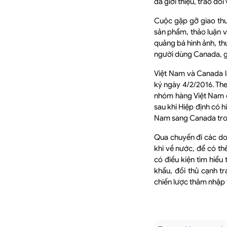
đã giới thiệu, trao đổ
Cuộc gặp gỡ giao thươ
sản phẩm, thảo luận v
quảng bá hình ảnh, th
người dùng Canada, g
Việt Nam và Canada l
ký ngày 4/2/2016. The
nhóm hàng Việt Nam c
sau khi Hiệp định có 
Nam sang Canada tro
Qua chuyến đi các do
khi về nước, để có th
có điều kiện tìm hiểu
khẩu, đối thủ cạnh t
chiến lược thâm nhập t