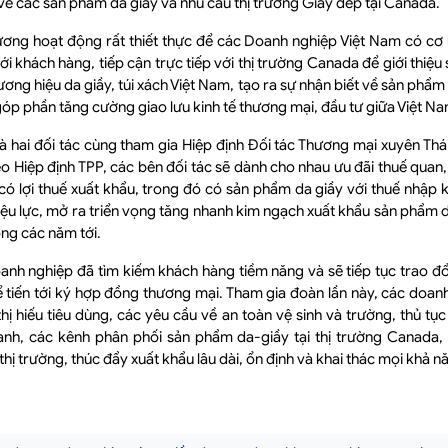
i về các sản phẩm da giầy và nhu cầu thị trường Giầy dép tại Canada.
ng hoạt động rất thiết thực để các Doanh nghiệp Việt Nam có cơ hộ
ới khách hàng, tiếp cận trực tiếp với thị trường Canada để giới thiệ
ương hiệu da giầy, túi xách Việt Nam, tạo ra sự nhận biết về sản phẩm
óp phần tăng cường giao lưu kinh tế thương mại, đầu tư giữa Việt N
à hai đối tác cùng tham gia Hiệp định Đối tác Thương mại xuyên Thá
o Hiệp định TPP, các bên đối tác sẽ dành cho nhau ưu đãi thuế quan, 
ó lợi thuế xuất khẩu, trong đó có sản phẩm da giầy với thuế nhập
hiệu lực, mở ra triển vọng tăng nhanh kim ngạch xuất khẩu sản phẩm d
ng các năm tới.
anh nghiệp đã tìm kiếm khách hàng tiềm năng và sẽ tiếp tục trao đổ
ể tiến tới ký hợp đồng thương mại. Tham gia đoàn lần này, các doa
 thị hiếu tiêu dùng, các yêu cầu về an toàn vệ sinh và trường, thủ tụ
ranh, các kênh phân phối sản phẩm da-giầy tại thị trường Canada
hị trường, thúc đẩy xuất khẩu lâu dài, ổn định và khai thác mọi khả n