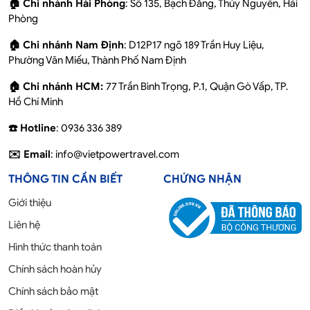
🏠 Chi nhánh Hải Phòng
: Số 135, Bạch Đằng, Thủy Nguyên, Hải
Phòng
🏠 Chi nhánh Nam Định
: D12P17 ngõ 189 Trần Huy Liệu,
Phường Văn Miếu, Thành Phố Nam Định
🏠 Chi nhánh HCM:
77 Trần Bình Trọng, P.1, Quận Gò Vấp, TP.
Hồ Chí Minh
☎️ Hotline
: 0936 336 389
✉️ Email
: info@vietpowertravel.com
THÔNG TIN CẦN BIẾT
CHỨNG NHẬN
Giới thiệu
Liên hệ
Hình thức thanh toán
Chính sách hoàn hủy
Chính sách bảo mật