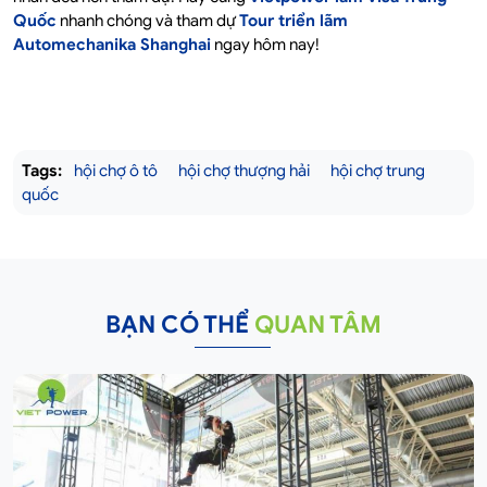
Quốc
nhanh chóng và tham dự
Tour triển lãm
Automechanika Shanghai
ngay hôm nay!
Tags:
hội chợ ô tô
hội chợ thượng hải
hội chợ trung
quốc
BẠN CÓ THỂ
QUAN TÂM