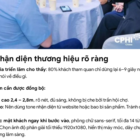
nhận diện thương hiệu rõ ràng
a triển lãm cho thấy
: 80% khách tham quan chỉ dừng lại 6–9 giây 
ói về điều gì.
ện cần được đồng bộ:
í cao 2,4 – 2,8m
, rõ nét, đủ sáng, không bị che bởi trần hội chợ.
ạo
: Nên dùng tone nhận diện từ website hoặc bao bì sản phẩm. Tránh
ớc mặt khách ngay khi bước vào
, phông chữ sans-serif, tối đa 14 từ
 Chọn ảnh độ phân giải tối thiểu 1920x1080, hiển thị máy móc, dây 
ng lâm sàng.