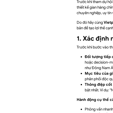
Trước khi tham dự hộ
thiết kế gian hàng chỉn
chuyên nghiệp, uy tín 
Do đó hãy cùng
Viet
bản để tạo lợi thế cạn
1. Xác định
Trước khi bước vào th
Đối tượng tiếp 
hoặc decision-ma
như Đông Nam Á, 
Mục tiêu của gi
phân phối độc qu
Thông điệp cốt l
bật nhất. Ví dụ:
Hành động cụ thể cầ
Phỏng vấn nhanh 