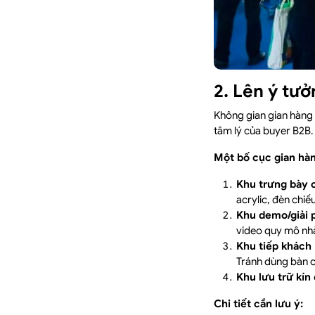
2. Lên ý tư
Không gian gian hàng
tâm lý của buyer B2B.
Một bố cục gian hàn
Khu trưng bày 
acrylic, đèn chi
Khu demo/giải p
video quy mô nhà
Khu tiếp khách 
Tránh dùng bàn c
Khu lưu trữ kín 
Chi tiết cần lưu ý: