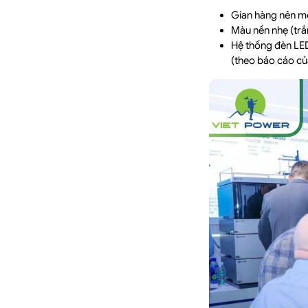
Gian hàng nên mở
Màu nền nhẹ (trắ
Hệ thống đèn LED
(theo báo cáo củ