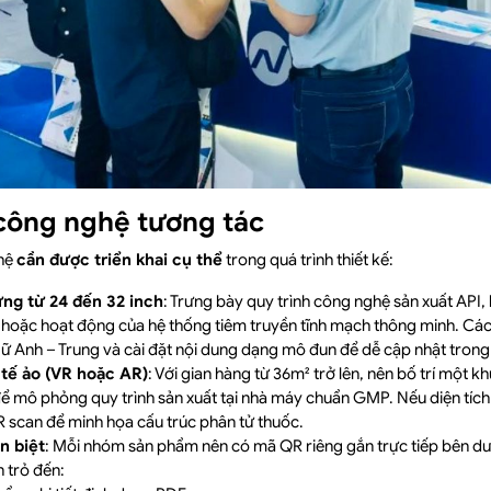
 công nghệ tương tác
hệ
cần được triển khai cụ thể
trong quá trình thiết kế:
ng từ 24 đến 32 inch
: Trưng bày quy trình công nghệ sản xuất API,
hoặc hoạt động của hệ thống tiêm truyền tĩnh mạch thông minh. Các
ữ Anh – Trung và cài đặt nội dung dạng mô đun để dễ cập nhật trong q
 tế ảo (VR hoặc AR)
: Với gian hàng từ 36m² trở lên, nên bố trí một 
để mô phỏng quy trình sản xuất tại nhà máy chuẩn GMP. Nếu diện tích
R scan để minh họa cấu trúc phân tử thuốc.
n biệt
: Mỗi nhóm sản phẩm nên có mã QR riêng gắn trực tiếp bên d
 trỏ đến: