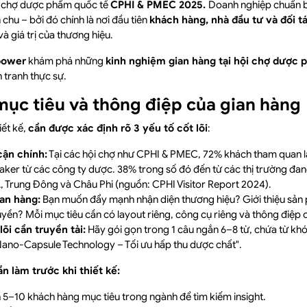
i chợ dược phẩm quốc tế
CPHI & PMEC 2025.
Doanh nghiệp chuẩn b
 chu – bởi đó chính là nơi đầu tiên
khách hàng, nhà đầu tư và đối t
và giá trị của thương hiệu.
power
khám phá những
kinh nghiệm gian hàng tại hội chợ dược
h tranh thực sự.
 mục tiêu và thông điệp của gian hàng
iết kế,
cần được xác định rõ 3 yếu tố cốt lõi
:
cận chính:
Tại các hội chợ như CPHI & PMEC, 72% khách tham quan là
ker từ các công ty dược. 38% trong số đó đến từ các thị trường đa
Trung Đông và Châu Phi (nguồn: CPHI Visitor Report 2024).
an hàng:
Bạn muốn đẩy mạnh nhận diện thương hiệu? Giới thiệu sản
yền? Mỗi mục tiêu cần có layout riêng, công cụ riêng và thông điệp c
õi cần truyền tải:
Hãy gói gọn trong 1 câu ngắn 6–8 từ, chứa từ khóa
 "Nano-Capsule Technology – Tối ưu hấp thu dược chất".
n làm trước khi thiết kế:
5–10 khách hàng mục tiêu trong ngành để tìm kiếm insight.