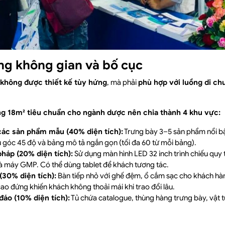
ởng không gian và bố cục
không được thiết kế tùy hứng
, mà phải
phù hợp với luồng di c
g 18m² tiêu chuẩn cho ngành dược nên chia thành 4 khu vực:
các sản phẩm mẫu (40% diện tích):
Trưng bày 3–5 sản phẩm nổi bậ
ếu góc 45 độ và bảng mô tả ngắn gọn (tối đa 60 từ mỗi bảng).
háp (20% diện tích):
Sử dụng màn hình LED 32 inch trình chiếu quy
 máy GMP. Có thể dùng tablet để khách tương tác.
(30% diện tích):
Bàn tiếp nhỏ với ghế đệm, ổ cắm sạc cho khách hàng 
ao đứng khiến khách không thoải mái khi trao đổi lâu.
đáo (10% diện tích):
Tủ chứa catalogue, thùng hàng trưng bày, vật t