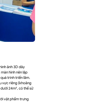
 hình ảnh 3D dây
 màn hình nên lập
uá trình triển lãm.
khu vực riêng (khoảng
 dưới 24m², có thể sử
ưới vật phẩm trưng