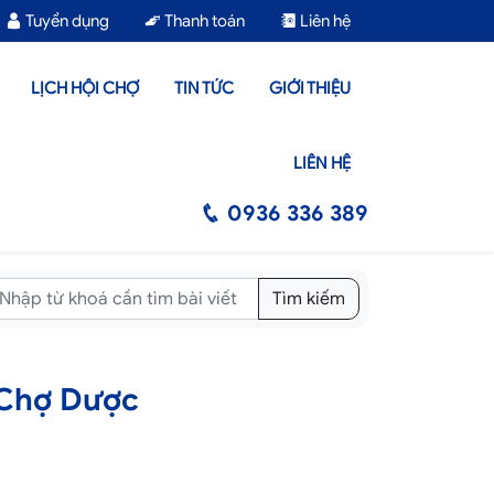
Tuyển dụng
Thanh toán
Liên hệ
LỊCH HỘI CHỢ
TIN TỨC
GIỚI THIỆU
LIÊN HỆ
0936 336 389
Tìm kiếm
 Chợ Dược