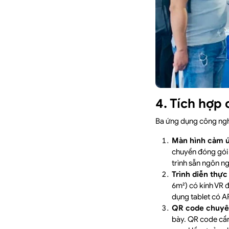
4. Tích hợp
Ba ứng dụng công ng
Màn hình cảm ứ
chuyền đóng gói 
trình sẵn ngôn ng
Trình diễn thực
6m²) có kính VR 
dụng tablet có A
QR code chuyê
bày. QR code cần