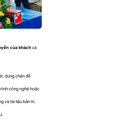
huyển của khách
và
t, dùng chân đế
 trình công nghệ hoặc
và tài liệu bản in.
ư.