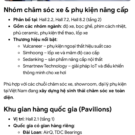
Nhóm chăm sóc xe & phụ kiện nâng cấp
Phân bố tại
: Hall 2.2, Hall 7.2, Hall 8.2 (tầng 2)
Gồm các nhóm ngành
: độ xe, bọc ghế, phim cách nhiệt,
phủ ceramic, phụ kiện thể thao, lốp xe
Thương hiệu nổi bật
:
Vulcaneer – phụ kiện ngoại thất hiệu suất cao
Simhoong – lốp xe và mâm độ cao cấp
Sedanking – sản phẩm nâng cấp nội thất
Smartnew Technology – giải pháp IoT và điều khiển
thông minh cho xe hơi
Phù hợp với các chuỗi chăm sóc xe, showroom, đại lý phụ kiện
tại Việt Nam đang
xây dựng hệ sinh thái chăm sóc xe toàn
diện
.
Khu gian hàng quốc gia (Pavilions)
Vị trí
: Hall 2.1 (tầng 1)
Quốc gia có gian hàng riêng
:
Đài Loan
: AirQ, TDC Bearings