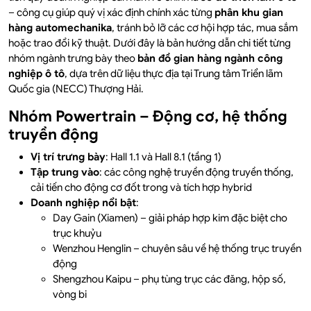
– công cụ giúp quý vị xác định chính xác từng
phân khu gian
hàng automechanika
, tránh bỏ lỡ các cơ hội hợp tác, mua sắm
hoặc trao đổi kỹ thuật. Dưới đây là bản hướng dẫn chi tiết từng
nhóm ngành trưng bày theo
bản đồ gian hàng ngành công
nghiệp ô tô
, dựa trên dữ liệu thực địa tại Trung tâm Triển lãm
Quốc gia (NECC) Thượng Hải.
Nhóm Powertrain – Động cơ, hệ thống
truyền động
Vị trí trưng bày
: Hall 1.1 và Hall 8.1 (tầng 1)
Tập trung vào
: các công nghệ truyền động truyền thống,
cải tiến cho động cơ đốt trong và tích hợp hybrid
Doanh nghiệp nổi bật
:
Day Gain (Xiamen) – giải pháp hợp kim đặc biệt cho
trục khuỷu
Wenzhou Henglin – chuyên sâu về hệ thống trục truyền
động
Shengzhou Kaipu – phụ tùng trục các đăng, hộp số,
vòng bi