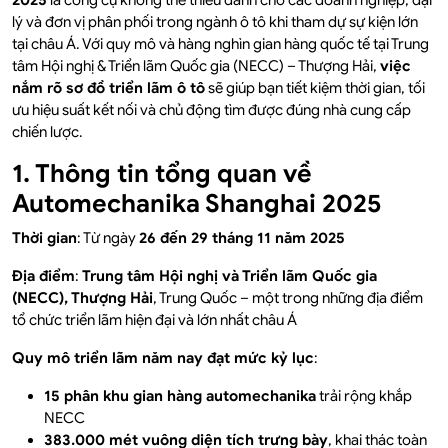
2025
là công cụ không thể thiếu dành cho các doanh nghiệp, đại
lý và đơn vị phân phối trong ngành ô tô khi tham dự sự kiện lớn
tại châu Á. Với quy mô và hàng nghìn gian hàng quốc tế tại Trung
tâm Hội nghị & Triển lãm Quốc gia (NECC) – Thượng Hải,
việc
nắm rõ sơ đồ triển lãm ô tô
sẽ giúp bạn tiết kiệm thời gian, tối
ưu hiệu suất kết nối và chủ động tìm được đúng nhà cung cấp
chiến lược.
1. Thông tin tổng quan về
Automechanika Shanghai 2025
Thời gian
: Từ ngày
26 đến 29 tháng 11 năm 2025
Địa điểm
:
Trung tâm Hội nghị và Triển lãm Quốc gia
(NECC), Thượng Hải
, Trung Quốc – một trong những địa điểm
tổ chức triển lãm hiện đại và lớn nhất châu Á
Quy mô triển lãm năm nay đạt mức kỷ lục
:
15 phân khu gian hàng automechanika
trải rộng khắp
NECC
383.000 mét vuông diện tích trưng bày
, khai thác toàn