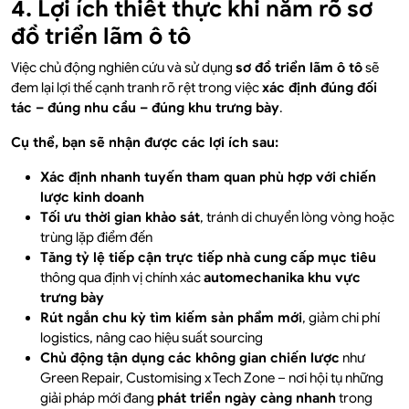
4. Lợi ích thiết thực khi nắm rõ sơ
đồ triển lãm ô tô
Việc chủ động nghiên cứu và sử dụng
sơ đồ triển lãm ô tô
sẽ
đem lại lợi thế cạnh tranh rõ rệt trong việc
xác định đúng đối
tác – đúng nhu cầu – đúng khu trưng bày
.
Cụ thể, bạn sẽ nhận được các lợi ích sau:
Xác định nhanh tuyến tham quan phù hợp với chiến
lược kinh doanh
Tối ưu thời gian khảo sát
, tránh di chuyển lòng vòng hoặc
trùng lặp điểm đến
Tăng tỷ lệ tiếp cận trực tiếp nhà cung cấp mục tiêu
thông qua định vị chính xác
automechanika khu vực
trưng bày
Rút ngắn chu kỳ tìm kiếm sản phẩm mới
, giảm chi phí
logistics, nâng cao hiệu suất sourcing
Chủ động tận dụng các không gian chiến lược
như
Green Repair, Customising x Tech Zone – nơi hội tụ những
giải pháp mới đang
phát triển ngày càng nhanh
trong