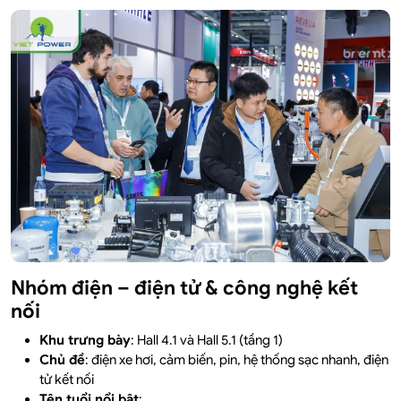
Nhóm điện – điện tử & công nghệ kết
nối
Khu trưng bày
: Hall 4.1 và Hall 5.1 (tầng 1)
Chủ đề
: điện xe hơi, cảm biến, pin, hệ thống sạc nhanh, điện
tử kết nối
Tên tuổi nổi bật
: