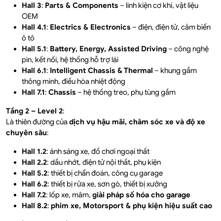
Hall 3
:
Parts & Components
– linh kiện cơ khí, vật liệu
OEM
Hall 4.1
:
Electrics & Electronics
– điện, điện tử, cảm biến
ô tô
Hall 5.1
:
Battery, Energy, Assisted Driving
– công nghệ
pin, kết nối, hệ thống hỗ trợ lái
Hall 6.1
:
Intelligent Chassis & Thermal
– khung gầm
thông minh, điều hòa nhiệt động
Hall 7.1
:
Chassis
– hệ thống treo, phụ tùng gầm
Tầng 2 – Level 2
:
Là thiên đường của
dịch vụ hậu mãi, chăm sóc xe và độ xe
chuyên sâu
:
Hall 1.2
: ánh sáng xe, đồ chơi ngoại thất
Hall 2.2
: dầu nhớt, điện tử nội thất, phụ kiện
Hall 5.2
: thiết bị chẩn đoán, công cụ garage
Hall 6.2
: thiết bị rửa xe, sơn gò, thiết bị xưởng
Hall 7.2
: lốp xe, mâm,
giải pháp số hóa cho garage
Hall 8.2
:
phim xe, Motorsport & phụ kiện hiệu suất cao