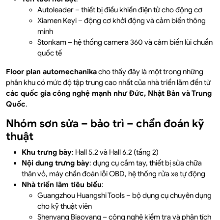
Autoleader – thiết bị điều khiển điện tử cho động cơ
Xiamen Keyi – động cơ khởi động và cảm biến thông
minh
Stonkam – hệ thống camera 360 và cảm biến lùi chuẩn
quốc tế
Floor plan automechanika
cho thấy đây là một trong những
phân khu có mức độ tập trung cao nhất của nhà triển lãm đến từ
các quốc gia công nghệ mạnh như Đức, Nhật Bản và Trung
Quốc
.
Nhóm sơn sửa – bảo trì – chẩn đoán kỹ
thuật
Khu trưng bày
: Hall 5.2 và Hall 6.2 (tầng 2)
Nội dung trưng bày
: dụng cụ cầm tay, thiết bị sửa chữa
thân vỏ, máy chẩn đoán lỗi OBD, hệ thống rửa xe tự động
Nhà triển lãm tiêu biểu
:
Guangzhou Huangshi Tools – bộ dụng cụ chuyên dụng
cho kỹ thuật viên
Shenyang Biaoyang – công nghệ kiểm tra và phân tích