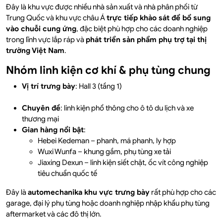
Đây là khu vực được nhiều nhà sản xuất và nhà phân phối từ
Trung Quốc và khu vực châu Á
trực tiếp khảo sát để bổ sung
vào chuỗi cung ứng
, đặc biệt phù hợp cho các doanh nghiệp
trong lĩnh vực lắp ráp và
phát triển sản phẩm phụ trợ tại thị
trường Việt Nam
.
Nhóm linh kiện cơ khí & phụ tùng chung
Vị trí trưng bày
: Hall 3 (tầng 1)
Chuyên đề
: linh kiện phổ thông cho ô tô du lịch và xe
thương mại
Gian hàng nổi bật
:
Hebei Kedeman – phanh, má phanh, ly hợp
Wuxi Wunfa – khung gầm, phụ tùng xe tải
Jiaxing Dexun – linh kiện siết chặt, ốc vít công nghiệp
tiêu chuẩn quốc tế
Đây là
automechanika khu vực trưng bày
rất phù hợp cho các
garage, đại lý phụ tùng hoặc doanh nghiệp nhập khẩu phụ tùng
aftermarket và các đô thị lớn.