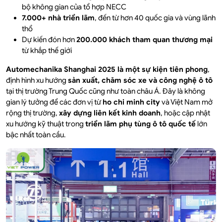
bộ không gian của tổ hợp NECC
7.000+ nhà triển lãm
, đến từ hơn 40 quốc gia và vùng lãnh
thổ
Dự kiến đón hơn
200.000 khách tham quan thương mại
từ khắp thế giới
Automechanika Shanghai 2025 là một sự kiện tiên phong
,
định hình xu hướng
sản xuất, chăm sóc xe và công nghệ ô tô
tại thị trường Trung Quốc cũng như toàn châu Á. Đây là không
gian lý tưởng để các đơn vị từ
ho chi minh city
và Việt Nam mở
rộng thị trường,
xây dựng liên kết kinh doanh
, hoặc cập nhật
xu hướng kỹ thuật trong
triển lãm phụ tùng ô tô quốc tế
lớn
bậc nhất toàn cầu.