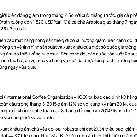
giới biến động giảm trong tháng 7. So với cuối tháng trước, giá cà p
/tấn xuống còn 1.820 USD/tấn. Giá cà phê Arabica giao tháng 7 ngày
,85 UScent/lb.
ến các mặt hàng nông sản thế giới có xu hướng giảm. Bên cạnh đó, t
ông tin về tình hình sản xuất và xuất khẩu của một số quốc gia trồng 
òn giảm do thiếu vắng sức mua. Bên cạnh đó, các nước sản xuất Robust
hành thu hoạch vụ mùa và hàng vụ mới đã được tung ra thị trường tiê
hững ngày vừa qua.
ới (International Coffee Organization – ICO) tại báo cáo định kỳ hàn
 toàn cầu trong tháng 5-2015 giảm 12% so với cùng kỳ năm 2014, qua
ượng xuất khẩu cà phê toàn cầu 8 tháng đầu niên vụ 2014/15 tính từ 1
o với cùng thời kỳ vụ trước.
uất khẩu giảm chủ yếu do loại robusta chỉ đạt 27,34 triệu bao, giảm 6
đạt 44,97 triệu bao. Như vậy, tỷ lệ của robusta trên thị trường cà ph