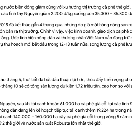
g nước biến động giảm cùng với xu hướng thị trường cà phê thế giới. 
ô các tỉnh Tây Nguyên giảm 2.200 đ/kg xuống còn 35.300 – 35.800 đ
2015 đã kết thúc gần 4 tháng qua, nhưng do giá mặt hàng nông sản n
n bán ra thị trường. Chính vì vậy, việc kinh doanh, giao dịch cà phê
 lắng. Ước tính hiện nông dân và thương nhân Việt Nam vẫn đang trữ 
 vụ thu hoạch mới bắt đầu trong 12-13 tuần nữa, song lượng cà phê l
o tháng 5, thời tiết đã bắt đầu thuận lợi hơn, thúc đẩy triển vọng cho
tháng 10 sẽ có tổng sản lượng dự kiến 1,72 triệu tấn, cao hơn so với s
Nguyên, sau khi tái canh khoản 61.000 ha cà phê già cỗi tại các tỉnh
nông dân đang lên kế hoạch tiếp tục tái canh thêm 19.224 ha trong năm
i canh 140.000 – 160.000 ha cây cà phê già cỗi trong vòng 5 năm nhằ
ứ 2 thế giới và nước sản xuất Robusta lớn nhất thế giới.