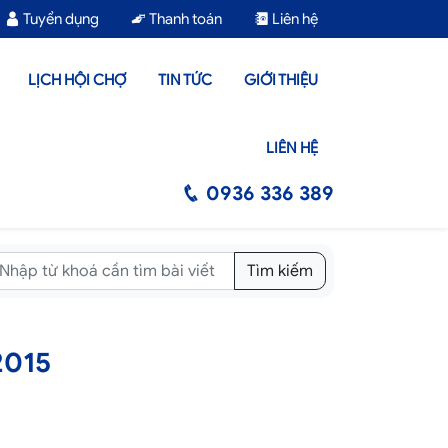
Tuyển dụng
Thanh toán
Liên hệ
LỊCH HỘI CHỢ
TIN TỨC
GIỚI THIỆU
LIÊN HỆ
0936 336 389
Tìm kiếm
2015