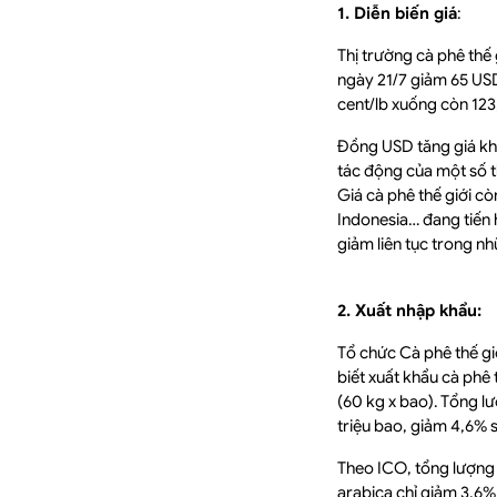
1. Diễn biến giá
:
Thị trường cà phê thế 
ngày 21/7 giảm 65 USD
cent/lb xuống còn 123
Đồng USD tăng giá khi
tác động của một số th
Giá cà phê thế giới c
Indonesia… đang tiến 
giảm liên tục trong n
2. Xuất nhập khẩu:
Tổ chức Cà phê thế gi
biết xuất khẩu cà phê
(60 kg x bao). Tổng l
triệu bao, giảm 4,6% s
Theo ICO, tổng lượng x
arabica chỉ giảm 3,6% 