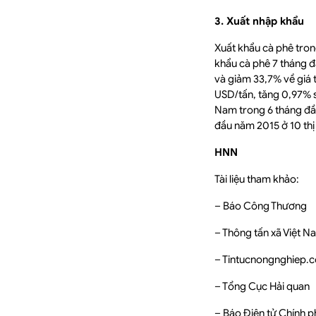
3. Xuất nhập khẩu
Xuất khẩu cà phê trong
khẩu cà phê 7 tháng đầ
và giảm 33,7% về giá 
USD/tấn, tăng 0,97% so
Nam trong 6 tháng đầu n
đầu năm 2015 ở 10 thị
HNN
Tài liệu tham khảo:
– Báo Công Thương
– Thông tấn xã Việt N
– Tintucnongnghiep.c
– Tổng Cục Hải quan
– Báo Điện tử Chính p