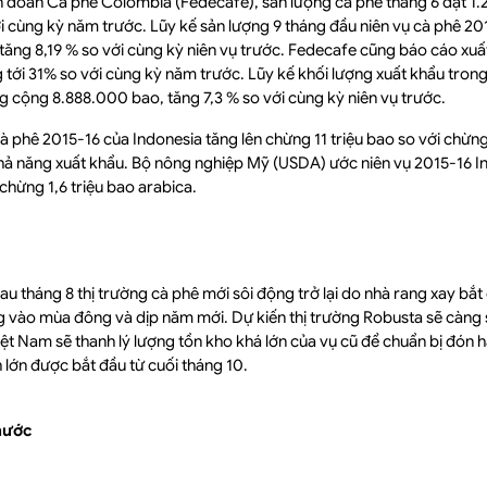
n đoàn Cà phê Colombia (Fedecafe), sản lượng cà phê tháng 6 đạt 1
i cùng kỳ năm trước. Lũy kế sản lượng 9 tháng đầu niên vụ cà phê 2
ăng 8,19 % so với cùng kỳ niên vụ trước. Fedecafe cũng báo cáo xuấ
 tới 31% so với cùng kỳ năm trước. Lũy kế khối lượng xuất khẩu trong
ng cộng 8.888.000 bao, tăng 7,3 % so với cùng kỳ niên vụ trước.
à phê 2015-16 của Indonesia tăng lên chừng 11 triệu bao so với chừng
khả năng xuất khẩu. Bộ nông nghiệp Mỹ (USDA) ước niên vụ 2015-16 In
chừng 1,6 triệu bao arabica.
u tháng 8 thị trường cà phê mới sôi động trở lại do nhà rang xay b
g vào mùa đông và dịp năm mới. Dự kiến thị trường Robusta sẽ càng
ệt Nam sẽ thanh lý lượng tồn kho khá lớn của vụ cũ để chuẩn bị đón 
 lớn được bắt đầu từ cuối tháng 10.
 nước