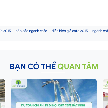
fe 2015
báo cáo ngành cafe
diễn biến giá cafe 2015
ngành ca
BẠN CÓ THỂ
QUAN TÂM