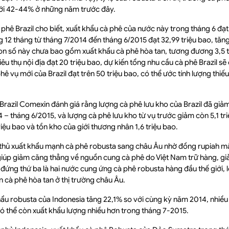
ới 42-44% ở những năm trước đây.
phê Brazil cho biết, xuất khẩu cà phê của nước này trong tháng 6 đạt
g 12 tháng từ tháng 7/2014 đến tháng 6/2015 đạt 32,99 triệu bao, tăng
con số này chưa bao gồm xuất khẩu cà phê hòa tan, tương đương 3,5 t
êu thụ nội địa đạt 20 triệu bao, dự kiến tổng nhu cầu cà phê Brazil sẽ 
ê vụ mới của Brazil đạt trên 50 triệu bao, có thể ước tính lượng thiế
Brazil Comexin đánh giá rằng lượng cà phê lưu kho của Brazil đã giảm
 – tháng 6/2015, và lượng cà phê lưu kho từ vụ trước giảm còn 5,1 tri
triệu bao và tồn kho của giới thương nhân 1,6 triệu bao.
 thủ xuất khẩu mạnh cà phê robusta sang châu Âu nhờ đồng rupiah m
 giúp giảm căng thẳng về nguồn cung cà phê do Việt Nam trữ hàng, gi
a đứng thứ ba là hai nước cung ứng cà phê robusta hàng đầu thế giới, 
 cà phê hòa tan ở thị trường châu Âu.
ẩu robusta của Indonesia tăng 22,1% so với cùng kỳ năm 2014, nhiề
ó thể còn xuất khẩu lượng nhiều hơn trong tháng 7-2015.