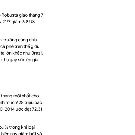
hê Robusta giao tháng 7
 21/7 giảm 6,8 US
hị trường cũng chịu
cà phê trên thế giới.
a lớn khác như Brazil,
u thụ gây sức ép giá
g tháng mới nhất cho
nh mức 9,28 triệu bao
-10-2014 ước đạt 72,31
,1% trong khi loại
ê hiện nay giảm bớt và