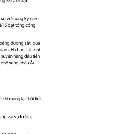
áng 6/2015 đạt
6 so với cùng kỳ năm
4/15 đạt tổng cộng
 bằng đường sắt, quá
dam, Hà Lan. Lộ trình
Chuyến hàng đầu tiên
 phê sang châu Âu
hi mang lại thời tiết
ong vài vụ trước,