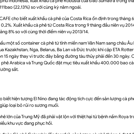
h phủ Indonesia, xuất khẩu cà phê Robusta của Đảo Sumatra trong th
111bao (22,13%) so với cùng kỳ năm ngoái.
ICAFE cho biết xuất khẩu cà phê của Costa Rica ổn định trong tháng 
 0,2%. Xuất khẩu cà phê từ Costa Rica trong 9 tháng đầu niên vụ 201
ảng 8% so với cùng thời điểm niên vụ 2013/14.
hẩu một số container cà phê từ tỉnh miền nam Vân Nam sang châu Âu
a Kazakhstan, Nga, Belarus, Ba Lan và Đức trước khi cập ETA Rotter
n 15 ngày thay vì trước đây bằng đường tàu thủy phải đến 30 ngày. 
à phê Arabica và Trung Quốc đặt mục tiêu xuất khẩu 400.000 bao cà
ường sắt.
biết hiện tượng El Nino đang tác động tích cực đến sản lượng cà phê k
giúp loại bỏ rủi ro sương muối.
ê lớn của Trung Mỹ đã phải vật lộn với thiệt hại từ bệnh nấm Roya tr
hiều khu vực đang phục hồi.