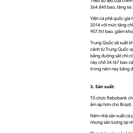
Theo số liệu của chín
364.845 bao, tăng 66.
Viện cà phê quốc gia 
2014 với mức tăng chỉ
957.761 bao, giảm kho
Trung Quốc sẽ xuất k
cảnh từ Trung Quốc qu
bằng đường sắt chỉ cò
này chở 34.167 bao c
trong năm nay bằng đ
3. Sản xuất:
Tổ chức Rabobank cho 
ấm áp hơn cho Brazil, 
Năm nhà sản xuất cà ph
nhưng sản lượng tại n