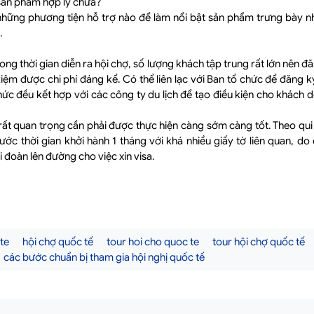
 sản phẩm hợp lý chưa?
hững phương tiện hỗ trợ nào để làm nổi bật sản phẩm trưng bày như 
.
ong thời gian diễn ra hội chợ, số lượng khách tập trung rất lớn nên đ
 kiệm được chi phí đáng kể. Có thể liên lạc với Ban tổ chức để đăng k
hức đều kết hợp với các công ty du lịch để tạo điều kiện cho khách 
 rất quan trọng cần phải được thực hiện càng sớm càng tốt. Theo qui 
ước thời gian khởi hành 1 tháng với khá nhiều giấy tờ liên quan, d
 đoàn lên đường cho việc xin visa.
te
hội chợ quốc tế
tour hoi cho quoc te
tour hội chợ quốc tế
các bước chuẩn bị tham gia hội nghị quốc tế