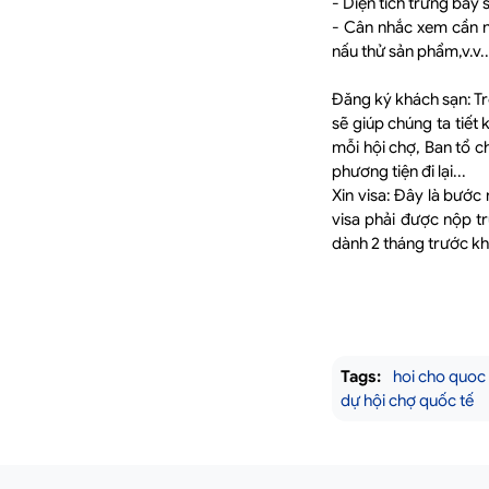
- Diện tích trưng bày
- Cân nhắc xem cần n
nấu thử sản phẩm,v.v..
Đăng ký khách sạn: Tr
sẽ giúp chúng ta tiết
mỗi hội chợ, Ban tổ c
phương tiện đi lại...
Xin visa: Đây là bước
visa phải được nộp tr
dành 2 tháng trước khi
Tags:
hoi cho quoc 
dự hội chợ quốc tế