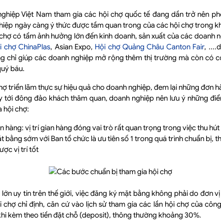
nghiệp Việt Nam tham gia các hội chợ quốc tế đang dần trở nên phổ
ệp ngày càng ý thức được tầm quan trong của các hội chợ trong khu
i chợ có tẩm ảnh hưởng lớn đến kinh doanh, sản xuất của các doanh 
i chợ ChinaPlas
, Asian Expo,
Hội chợ Quảng Châu Canton Fair
, ...
g chỉ giúp các doanh nghiệp mở rộng thêm thị trường mà còn có cơ 
quý báu.
hợ triển lãm thực sự hiệu quả cho doanh nghiệp, đem lại những đơn h
y tới đông đảo khách thăm quan, doanh nghiệp nên lưu ý những đi
a hội chợ:
hàng: vị trí gian hàng đóng vai trò rất quan trọng trong việc thu hút
 bằng sớm với Ban tổ chức là ưu tiên số 1 trong quá trình chuẩn bị, t
c vị trí tốt
 lớn uy tín trên thế giới, việc đăng ký mặt bằng không phải do đơn vị
 chợ chỉ định, căn cứ vào lịch sử tham gia các lần hội chợ của công
ị khi kèm theo tiền đặt chỗ (deposit), thông thường khoảng 30%.