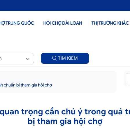
HỢ TRUNG QUỐC
HỘI CHỢ ĐÀI LOAN
THỊ TRƯỜNG KHÁC
TÌM KIẾM
h chuẩn bị tham gia hội chợ
quan trọng cần chú ý trong quá t
bị tham gia hội chợ