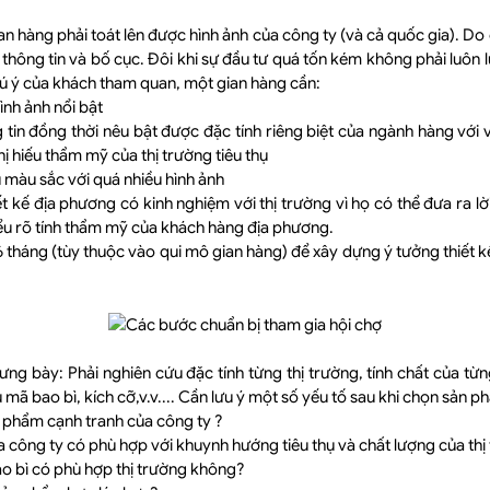
an hàng phải toát lên được hình ảnh của công ty (và cả quốc gia). Do
 thông tin và bố cục. Đôi khi sự đầu tư quá tốn kém không phải luôn l
ú ý của khách tham quan, một gian hàng cần:
hình ảnh nổi bật
g tin đồng thời nêu bật được đặc tính riêng biệt của ngành hàng với
hị hiếu thẩm mỹ của thị trường tiêu thụ
u màu sắc với quá nhiều hình ảnh
t kế địa phương có kinh nghiệm với thị trường vì họ có thể đưa ra lờ
ểu rõ tính thẩm mỹ của khách hàng địa phương.
6 tháng (tùy thuộc vào qui mô gian hàng) để xây dựng ý tưởng thiết kế
.
ng bày: Phải nghiên cứu đặc tính từng thị trường, tính chất của từ
ã bao bì, kích cỡ,v.v.... Cần lưu ý một số yếu tố sau khi chọn sản p
 phẩm cạnh tranh của công ty ?
công ty có phù hợp với khuynh hướng tiêu thụ và chất lượng của th
bao bì có phù hợp thị trường không?