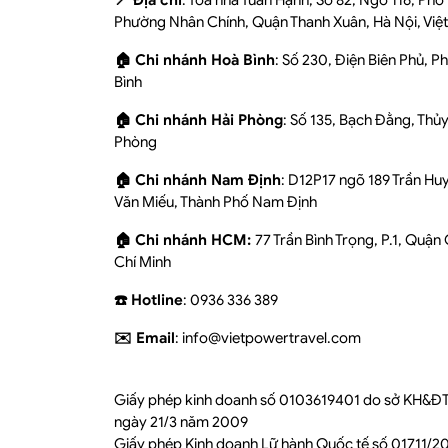
📍 Địa chỉ
: Tòa nhà Tuấn Hạnh, Số 82, Ngõ 116, Ph
Phường Nhân Chính, Quận Thanh Xuân, Hà Nội, Việ
🏠 Chi nhánh Hoà Bình
: Số 230, Điện Biên Phủ, 
Bình
🏠 Chi nhánh Hải Phòng
: Số 135, Bạch Đằng, Thủ
Phòng
🏠 Chi nhánh Nam Định
: D12P17 ngõ 189 Trần Hu
Văn Miếu, Thành Phố Nam Định
🏠 Chi nhánh HCM:
77 Trần Bình Trọng, P.1, Quận
Chí Minh
☎️ Hotline
: 0936 336 389
✉️ Email
: info@vietpowertravel.com
Giấy phép kinh doanh số 0103619401 do sở KH&ĐT
ngày 21/3 năm 2009
Giấy phép Kinh doanh Lữ hành Quốc tế số 01711/