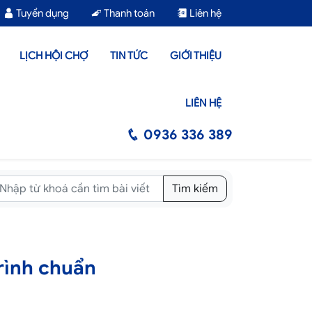
Tuyển dụng
Thanh toán
Liên hệ
LỊCH HỘI CHỢ
TIN TỨC
GIỚI THIỆU
LIÊN HỆ
0936 336 389
Tìm kiếm
rình chuẩn