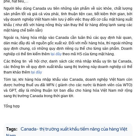
phê, hạt tiêu,…
Người tiêu dùng Canada ưu tiên những sản phẩm về sức khỏe, chất lượng
sản phẩm tốt và giá cả vừa phải, tính thuận tiện cao, tiết kiệm thời gian, bởi
vậy doanh nghiệp Việt Nam nên lưu ý đến việc thay đổi cơ cấu mặt hàng xuất
khẩu ( như đối với hàng nông thủy sản thay thế từ hàng đông lạnh sang các
mặt hàng chế biến sẵn)
Ngoài ra, hàng hóa nhập vào Canada cần tuân thủ các quy định hải quan,
dán mác đầy đủ về nguồn gốc xuất xứ. Đối với mỗi hàng hóa, thì ngoài những
quy định chung, có những quy định riêng cụ thể cho từng sản phẩm. Doanh
nghiệp có thể tìm kiếm thêm
tại đây
theo mã HS của từng mặt hàng.
Các thông tin về hội chợ, danh sách các nhà nhập khẩu uy tín tại Canada,
các thông tin về quy định xuất khẩu sang thị trường này doanh nghiệp có thể
tham khảo thêm
tại đây
Tóm lại, khi hàng hóa nhập khẩu vào Canada, doanh nghệp Việt Nam còn
được hưởng thuế ưu đãi MFN ( giành cho các nước là thành viên của WTO)
và GPT, đây là những thuận lợi ban đầu cho hàng hóa Việt Nam mở rộng
sang thị trường Canada trong thời gian tới.
Tổng hợp
Tags:
Canada- thị trường xuất khẩu tiềm năng của hàng Việt
Nam