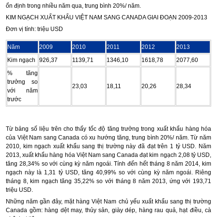
ổn định trong nhiều năm qua, trung bình 20%/ năm.
KIM NGẠCH XUẤT KHẨU VIỆT NAM SANG CANADA GIAI ĐOẠN 2009-2013
Đơn vị tính: triệu USD
Năm
2009
2010
2011
2012
2013
Kim ngạch
926,37
1139,71
1346,10
1618,78
2077,60
% tăng
trưởng so
23,03
18,11
20,26
28,34
với năm
trước
Từ bảng số liệu trên cho thấy tốc độ tăng trưởng trong xuất khẩu hàng hóa
của Việt Nam sang Canada có xu hướng tăng, trung bình 20%/ năm. Từ năm
2010, kim ngạch xuất khẩu sang thị trường này đã đạt trên 1 tỷ USD. Năm
2013, xuất khẩu hàng hóa Việt Nam sang Canada đạt kim ngạch 2,08 tỷ USD,
tăng 28,34% so với cùng kỳ năm ngoái. Tính đến hết tháng 8 năm 2014, kim
ngạch này là 1,31 tỷ USD, tăng 40,99% so với cùng kỳ năm ngoái. Riêng
tháng 8, kim ngạch tăng 35,22% so với tháng 8 năm 2013, ứng với 193,71
triệu USD.
Những năm gần đây, mặt hàng Việt Nam chủ yếu xuất khẩu sang thị trường
Canada gồm: hàng dệt may, thủy sản, giày dép, hàng rau quả, hạt điều, cà