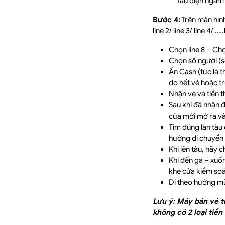
Tàu điện ngầm 
Bước 4:
Trên màn hìn
line 2/ line 3/ line 4/ ….
Chọn line 8 – 
Chọn số người (số
Ấn Cash (tức là 
do hết vé hoặc tr
Nhận vé và tiền t
Sau khi đã nhận 
cửa mới mở ra và 
Tìm đúng làn tàu
hướng di chuyển 
Khi lên tàu, hãy 
Khi đến ga – xuố
khe cửa kiểm soá
Đi theo hướng mũi
Lưu ý: Máy bán vé t
không có 2 loại tiền