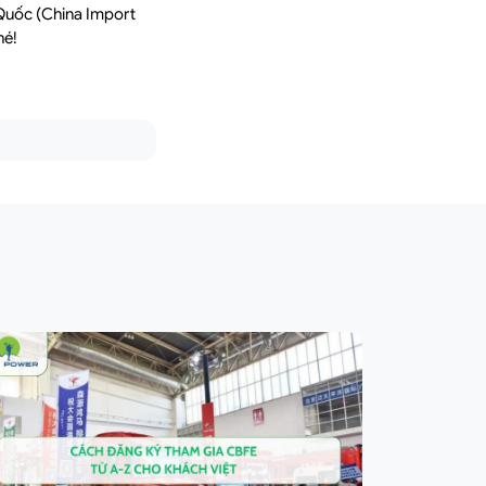
 Quốc (China Import
hé!