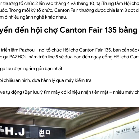
 thường tổ chức 2 lần vào tháng 4 và tháng 10, tại Trung tâm Hội chợ
c. Trong mỗi kỳ tổ chức, Canton Fair thường được chia làm 3 đợt để 
m ở nhiều ngành nghề khác nhau.
yển đến hội chợ Canton Fair 135 bằng
triển lãm Pazhou – nơi tổ chức Hội chợ Canton Fair 135, bạn cần xác 
 PAZHOU nằm trên line 8 sẽ đưa bạn đến ngay cổng Hội chợ Canto
 ga tàu điện ngầm gần bạn nhất.
i chiếu an ninh, đưa hành lý qua máy kiểm tra
é tự động (Bạn lưu ý tìm máy có kí hiệu nhận tiền mặt – nhiều máy c