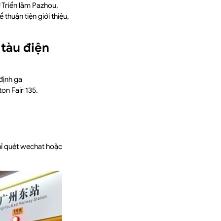
 Triển lãm Pazhou,
thuận tiện giới thiệu,
 tàu điện
định ga
n Fair 135.
hỉ quét wechat hoặc