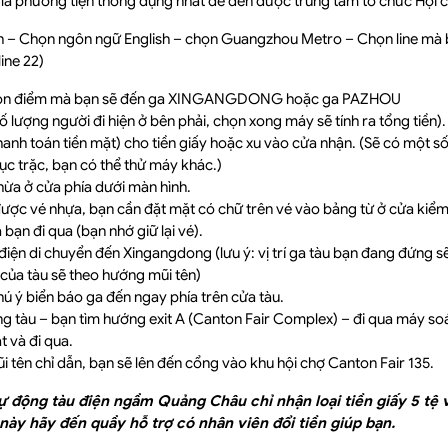
là phương tiện thông dụng nhất để đến được trung tâm tổ chức Hội 
h – Chọn ngôn ngữ English – chọn Guangzhou Metro – Chọn line mà bạ
.line 22)
Chọn điểm mà bạn sẽ đến ga XINGANGDONG hoặc ga PAZHOU
 lượng người đi hiện ở bên phải, chọn xong máy sẽ tính ra tổng tiền).
thanh toán tiền mặt) cho tiền giấy hoặc xu vào cửa nhận. (Sẽ có một 
ục trặc, bạn có thể thử máy khác.)
hừa ở cửa phía dưới màn hình.
được vé nhựa, bạn cần đặt mặt có chữ trên vé vào bảng từ ở cửa kiểm
bạn đi qua (bạn nhớ giữ lại vé).
 điện di chuyển đến Xingangdong (lưu ý: vị trí ga tàu bạn đang đứng 
của tàu sẽ theo hướng mũi tên)
chú ý biển báo ga đến ngay phía trên cửa tàu.
ng tàu – bạn tìm hướng exit A (Canton Fair Complex) – đi qua máy soá
t và đi qua.
 tên chỉ dẫn, bạn sẽ lên đến cổng vào khu hội chợ Canton Fair 135.
ự động tàu điện ngầm Quảng Châu chỉ nhận loại tiền giấy 5 tệ 
 này hãy đến quầy hỗ trợ có nhân viên đổi tiền giúp bạn.