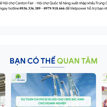
ề Hội chợ Canton Fair - Hội chợ Quốc tế hàng xuất nhập khẩu Trung
 hotline 𝟎𝟗𝟑𝟔.𝟑𝟑𝟔.𝟑𝟖𝟗 - 𝟎𝟗𝟕𝟗.𝟗𝟏𝟖.𝟔𝟔𝟔 để Vietpower hỗ trợ bạn n
BẠN CÓ THỂ
QUAN TÂM