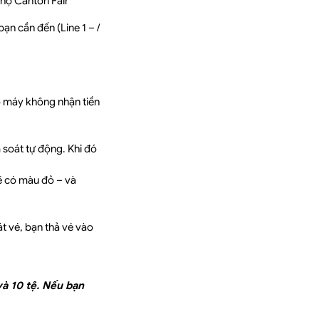
chợ Canton Fair
n cần đến (Line 1 – /
số máy không nhận tiền
 soát tự động. Khi đó
sẽ có màu đỏ – và
t vé, bạn thả vé vào
và 10 tệ. Nếu bạn