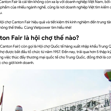
nton Fair là cái tên không còn xa lạ với doanh nghiệp Việt Nam, bởi đ
n phẩm của nhiều ngành nghề, cũng là nơi doanh nghiệp Việt tìm kiếm c
u.
ội chợ Canton Fair hiệu quả và tiết kiệm thì kinh nghiệm đến trung t
ông thể thiếu. Cùng Vietpower tìm hiểu nhé!
on Fair là hội chợ thế nào?
Canton Fair) còn gọi là Hội chợ Quốc tế hàng xuất nhập khẩu Trung 
 chợ được bắt đầu tổ chức từ năm 1957. Đến nay, trải qua hơn 5 thập k
ong việc thúc đẩy thương mại quốc tế cho Trung Quốc, đồng thời là cơ
c cho giới kinh doanh.