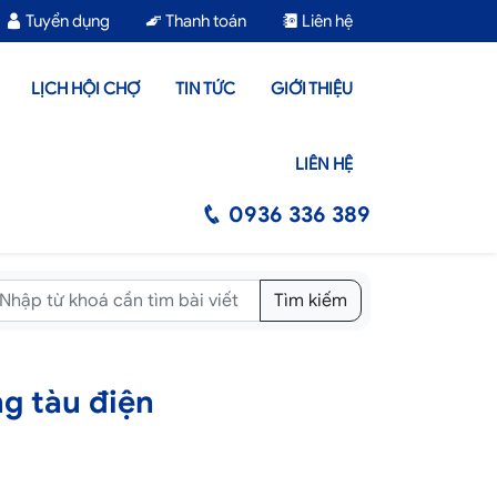
Tuyển dụng
Thanh toán
Liên hệ
LỊCH HỘI CHỢ
TIN TỨC
GIỚI THIỆU
LIÊN HỆ
0936 336 389
Tìm kiếm
ng tàu điện