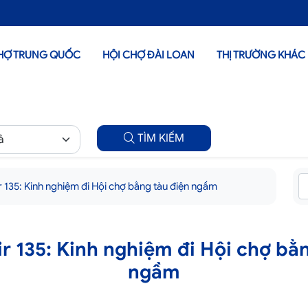
HỢ TRUNG QUỐC
HỘI CHỢ ĐÀI LOAN
THỊ TRƯỜNG KHÁC
TÌM KIẾM
 135: Kinh nghiệm đi Hội chợ bằng tàu điện ngầm
r 135: Kinh nghiệm đi Hội chợ bằ
ngầm