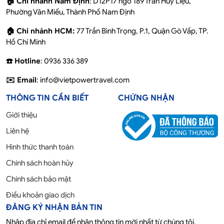
🏠 Chi nhánh Nam Định
: D12P17 ngõ 189 Trần Huy Liệu,
Phường Văn Miếu, Thành Phố Nam Định
🏠 Chi nhánh HCM:
77 Trần Bình Trọng, P.1, Quận Gò Vấp, TP.
Hồ Chí Minh
☎️ Hotline
: 0936 336 389
✉️ Email
: info@vietpowertravel.com
THÔNG TIN CẦN BIẾT
CHỨNG NHẬN
Giới thiệu
Liên hệ
Hình thức thanh toán
Chính sách hoàn hủy
Chính sách bảo mật
Điều khoản giao dịch
ĐĂNG KÝ NHẬN BẢN TIN
Nhập địa chỉ email để nhận thông tin mới nhất từ chúng tôi.