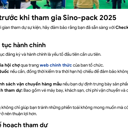
 trước khi tham gia Sino-pack 2025
ời gian tham dự sự kiện, hãy đảm bảo rằng bạn đã sẵn sàng với
Check
 tục hành chính
tục đăng ký và hành chính là yếu tố đầu tiên cần ưu tiên.
ia hội chợ
qua trang
web chính thức
của ban tổ chức.
 Quốc
nếu cần, đồng thời kiểm tra thời hạn hộ chiếu để đảm bảo không
ính sách vận chuyển hàng mẫu
nếu bạn dự định trưng bày sản phẩ
ch tham dự:
Bao gồm vé máy bay, khách sạn, chi phí vận chuyển và 
g không chỉ giúp bạn tránh những phiền toái không mong muốn mà cò
rở nên thuận lợi hơn.
kế hoạch tham dự