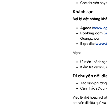
Các chuyến bay th
Khách sạn
Đại lý đặt phòng khá
Agoda
(
www.ag
Booking.com
(
w
Guangzhou.
Expedia
(
www.t
Mẹo:
Ưu tiên khách sạn
Kiểm tra dịch vụ 
Di chuyển nội đị
Xác định phương 
Cân nhắc sử dụng
Việc lên kế hoạch chặ
chuyến đi hiệu quả và