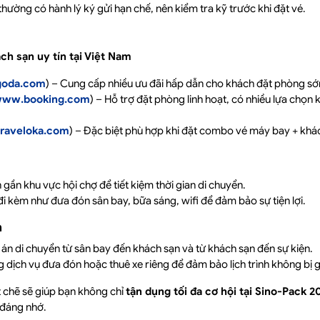
ường có hành lý ký gửi hạn chế, nên kiểm tra kỹ trước khi đặt vé.
ch sạn uy tín tại Việt Nam
oda.com
) – Cung cấp nhiều ưu đãi hấp dẫn cho khách đặt phòng s
ww.booking.com
) – Hỗ trợ đặt phòng linh hoạt, có nhiều lựa chọn 
raveloka.com
) – Đặc biệt phù hợp khi đặt combo vé máy bay + khá
 gần khu vực hội chợ để tiết kiệm thời gian di chuyển.
đi kèm như đưa đón sân bay, bữa sáng, wifi để đảm bảo sự tiện lợi.
a
án di chuyển từ sân bay đến khách sạn và từ khách sạn đến sự kiện.
 dịch vụ đưa đón hoặc thuê xe riêng để đảm bảo lịch trình không bị 
t chẽ sẽ giúp bạn không chỉ
tận dụng tối đa cơ hội tại Sino-Pack 2
 đáng nhớ.