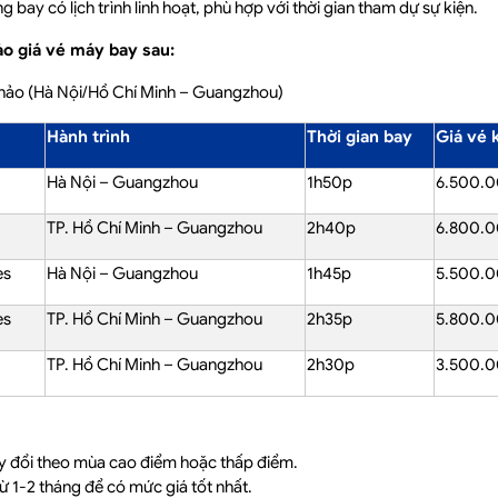
 bay có lịch trình linh hoạt, phù hợp với thời gian tham dự sự kiện.
o giá vé máy bay sau:
khảo (Hà Nội/Hồ Chí Minh – Guangzhou)
Hành trình
Thời gian bay
Giá vé 
Hà Nội – Guangzhou
1h50p
6.500.0
TP. Hồ Chí Minh – Guangzhou
2h40p
6.800.0
es
Hà Nội – Guangzhou
1h45p
5.500.0
es
TP. Hồ Chí Minh – Guangzhou
2h35p
5.800.0
TP. Hồ Chí Minh – Guangzhou
2h30p
3.500.0
ay đổi theo mùa cao điểm hoặc thấp điểm.
ừ 1-2 tháng để có mức giá tốt nhất.