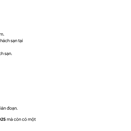
ớm.
khách sạn tại
ch sạn.
gián đoạn.
025
mà còn có một