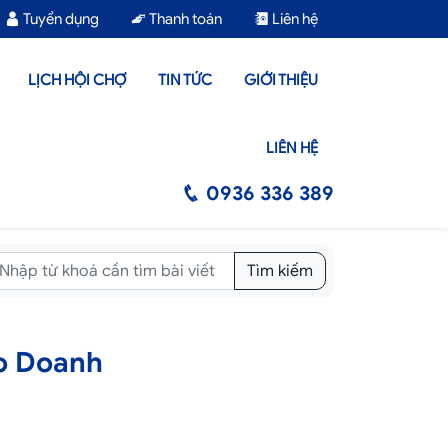
Tuyển dụng
Thanh toán
Liên hệ
LỊCH HỘI CHỢ
TIN TỨC
GIỚI THIỆU
LIÊN HỆ
0936 336 389
Tìm kiếm
o Doanh