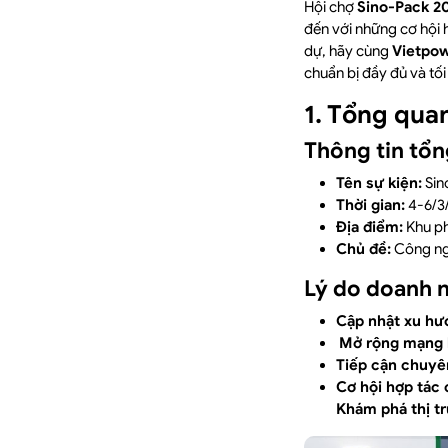
Hội chợ
Sino-Pack 2
đến với những cơ hội 
dự, hãy cùng
Vietpo
chuẩn bị đầy đủ và tối
1. Tổng qua
Thông tin tổn
Tên sự kiện:
Sin
Thời gian:
4-6/3
Địa điểm:
Khu ph
Chủ đề:
Công ngh
Lý do doanh 
Cập nhật xu hư
Mở rộng mạng l
Tiếp cận chuyê
Cơ hội hợp tác 
Khám phá thị t