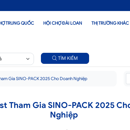
HỢ TRUNG QUỐC
HỘI CHỢ ĐÀI LOAN
THỊ TRƯỜNG KHÁC
TÌM KIẾM
 Tham Gia SINO-PACK 2025 Cho Doanh Nghiệp
ist Tham Gia SINO-PACK 2025 Ch
Nghiệp