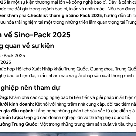
025
là một sự kiện thương mại lớn về công nghệ bao bì. Đây là cánh 
hợp tác đắt giá trong ngành bao bì, in ấn và nhãn mác. Nếu bạn đan
wer
khám phá
Checklist tham gia Sino Pack 2025
, hướng dẫn chi t
 ưu hóa trải nghiệm tại một trong những triển lãm quan trọng tại Tru
n về Sino-Pack 2025
g quan về sự kiện
o-Pack 2025
/2025
ức hợp Hội chợ Xuất Nhập khẩu Trung Quốc, Guangzhou, Trung Qu
ệ bao bì hiện đại, in ấn, nhãn mác và giải pháp sản xuất thông minh
nghiệp nên tham dự
ớng:
Khám phá các công nghệ bao bì tiên tiến và giải pháp in ấn hiện đ
ưới kinh doanh:
Kết nối với hàng trăm nhà cung cấp, đối tác tiềm n
n gia đầu ngành:
Lắng nghe những phân tích sâu sắc từ các diễn giả
chiến lược:
Gặp gỡ các doanh nghiệp lớn và thương hiệu quốc tế.
rường Trung Quốc:
Một trong những trung tâm sản xuất và tiêu thụ ba