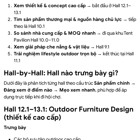
Xem thiết kế & concept cao cấp
→ bắt đầu ở Hall 12.1–
13.1
Tìm sản phẩm thương mại & nguồn hàng chủ lực
→ tiếp
theo là Hall 10.1
So sánh nhà cung cấp & MOQ nhanh
→ đi qua khu Tent
Pavilion Hall 10.0–11.0
Xem giải pháp che nắng & vật liệu
→ Hall 9.1
Trải nghiệm lifestyle outdoor trọn bộ
→ kết thúc tại Hall
11.1
Hall-by-Hall: Hall nào trưng bày gì?
Dưới đây là phân tích từng hall theo cấu trúc
Sản phẩm chính →
Đáng xem ở điểm nào → Mẹo xem nhanh
, phù hợp để áp
dụng trực tiếp khi đi hội chợ.
Hall 12.1–13.1: Outdoor Furniture Design
(thiết kế cao cấp)
Trưng bày
Các bộ sưu tập outdoor cao cấp