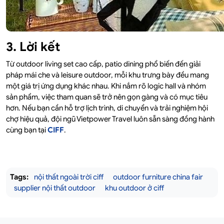
3. Lời kết
Từ outdoor living set cao cấp, patio dining phổ biến đến giải
pháp mái che và leisure outdoor, mỗi khu trưng bày đều mang
một giá trị ứng dụng khác nhau. Khi nắm rõ logic hall và nhóm
sản phẩm, việc tham quan sẽ trở nên gọn gàng và có mục tiêu
hơn. Nếu bạn cần hỗ trợ lịch trình, di chuyển và trải nghiệm hội
chợ hiệu quả, đội ngũ Vietpower Travel luôn sẵn sàng đồng hành
cùng bạn tại
CIFF
.
Tags:
nội thất ngoài trời ciff
outdoor furniture china fair
supplier nội thất outdoor
khu outdoor ở ciff