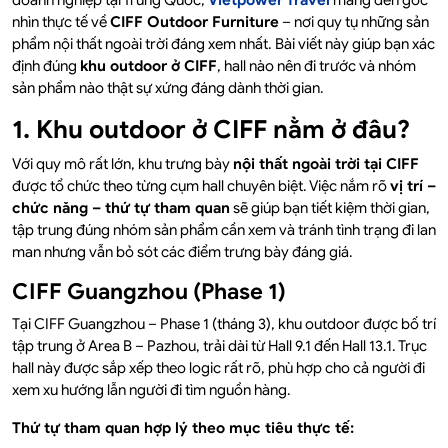
doanh nghiệp tại Trung Quốc,
Vietpower Travel
mang đến góc
nhìn thực tế về
CIFF Outdoor Furniture
– nơi quy tụ những sản
phẩm nội thất ngoài trời đáng xem nhất. Bài viết này giúp bạn xác
định đúng
khu outdoor ở CIFF
, hall nào nên đi trước và nhóm
sản phẩm nào thật sự xứng đáng dành thời gian.
1. Khu outdoor ở CIFF nằm ở đâu?
Với quy mô rất lớn, khu trưng bày
nội thất ngoài trời tại CIFF
được tổ chức theo từng cụm hall chuyên biệt. Việc nắm rõ
vị trí –
chức năng – thứ tự tham quan
sẽ giúp bạn tiết kiệm thời gian,
tập trung đúng nhóm sản phẩm cần xem và tránh tình trạng đi lan
man nhưng vẫn bỏ sót các điểm trưng bày đáng giá.
CIFF Guangzhou (Phase 1)
Tại CIFF Guangzhou – Phase 1 (tháng 3), khu outdoor được bố trí
tập trung ở Area B – Pazhou, trải dài từ Hall 9.1 đến Hall 13.1. Trục
hall này được sắp xếp theo logic rất rõ, phù hợp cho cả người đi
xem xu hướng lẫn người đi tìm nguồn hàng.
Thứ tự tham quan hợp lý theo mục tiêu thực tế: