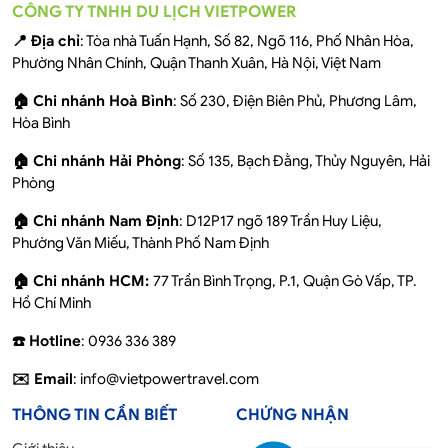
CÔNG TY TNHH DU LỊCH VIETPOWER
📍 Địa chỉ
: Tòa nhà Tuấn Hạnh, Số 82, Ngõ 116, Phố Nhân Hòa,
Phường Nhân Chính, Quận Thanh Xuân, Hà Nội, Việt Nam
🏠 Chi nhánh Hoà Bình
: Số 230, Điện Biên Phủ, Phương Lâm,
Hòa Bình
🏠 Chi nhánh Hải Phòng
: Số 135, Bạch Đằng, Thủy Nguyên, Hải
Phòng
🏠 Chi nhánh Nam Định
: D12P17 ngõ 189 Trần Huy Liệu,
Phường Văn Miếu, Thành Phố Nam Định
🏠 Chi nhánh HCM:
77 Trần Bình Trọng, P.1, Quận Gò Vấp, TP.
Hồ Chí Minh
☎️ Hotline
: 0936 336 389
✉️ Email
: info@vietpowertravel.com
THÔNG TIN CẦN BIẾT
CHỨNG NHẬN