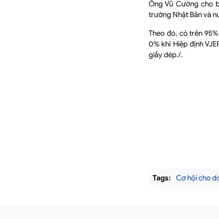
Ông Vũ Cường cho bi
trường Nhật Bản và n
Theo đó, có trên 95%
0% khi Hiệp định VJE
giầy dép./.
Tags:
Cơ hội cho d