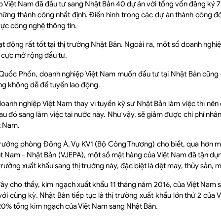
p Việt Nam đã đầu tư sang Nhật Bản 40 dự án với tổng vốn đăng ký 7
hững thành công nhất định. Điển hình trong các dự án thành công đó
vực công nghệ thông tin.
t động rất tốt tại thị trường Nhật Bản. Ngoài ra, một số doanh ngh
h cực mở rộng đầu tư.
Quốc Phồn, doanh nghiệp Việt Nam muốn đầu tư tại Nhật Bản cũng cầ
ng không dễ để tuyển lao động.
doanh nghiệp Việt Nam thay vì tuyển kỹ sư Nhật Bản làm việc thì nên 
au đó sang làm việc tại nước này. Như vậy, sẽ giảm được chi phí nhân
t Nam.
ưởng phòng Đông Á, Vụ KV1 (Bộ Công Thương) cho biết, qua hơn m
Việt Nam - Nhật Bản (VJEPA), một số mặt hàng của Việt Nam đã tận dụn
trưởng xuất khẩu sang thị trường này, đặc biệt là dệt may, thủy sản, m
đây cho thấy, kim ngạch xuất khẩu 11 tháng năm 2016, của Việt Nam 
với cùng kỳ. Nhật Bản tiếp tục là thị trường xuất khẩu lớn thứ 2 của 
0% tổng kim ngạch của Việt Nam sang Nhật Bản.