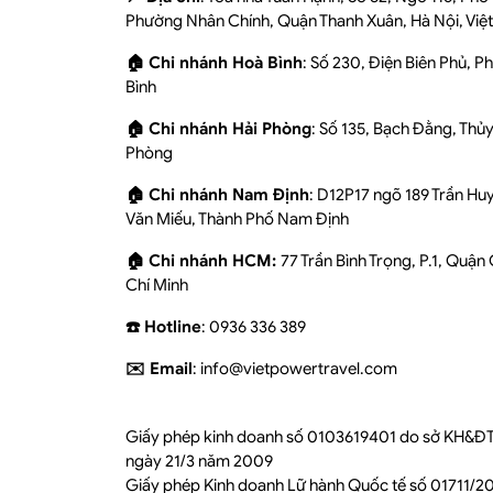
Phường Nhân Chính, Quận Thanh Xuân, Hà Nội, Việ
🏠 Chi nhánh Hoà Bình
: Số 230, Điện Biên Phủ, 
Bình
🏠 Chi nhánh Hải Phòng
: Số 135, Bạch Đằng, Thủ
Phòng
🏠 Chi nhánh Nam Định
: D12P17 ngõ 189 Trần Hu
Văn Miếu, Thành Phố Nam Định
🏠 Chi nhánh HCM:
77 Trần Bình Trọng, P.1, Quận
Chí Minh
☎️ Hotline
: 0936 336 389
✉️ Email
: info@vietpowertravel.com
Giấy phép kinh doanh số 0103619401 do sở KH&ĐT
ngày 21/3 năm 2009
Giấy phép Kinh doanh Lữ hành Quốc tế số 01711/