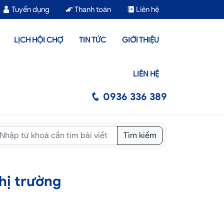
Tuyển dụng
Thanh toán
Liên hệ
LỊCH HỘI CHỢ
TIN TỨC
GIỚI THIỆU
LIÊN HỆ
0936 336 389
Tìm kiếm
hị trường