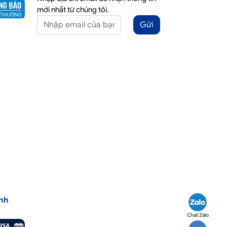
mới nhất từ chúng tôi.
Gửi
nh
Chat Zalo