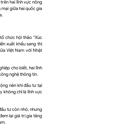
trên hai lĩnh vực nông
 mại giữa hai quốc gia
a.
tổ chức hội thảo “Xúc
ến xuất khẩu sang thị
iữa Việt Nam với Nhật
iệp cho biết, hai lĩnh
công nghệ thông tin.
ộng nên khi đầu tư tại
 không chỉ là lĩnh vực
đầu tư còn nhỏ, nhưng
m lại giá trị gia tăng
am.