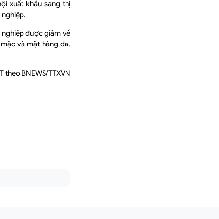
i xuất khẩu sang thị
 nghiệp.
g nghiệp được giảm về
y mặc và mặt hàng da,
T theo BNEWS/TTXVN