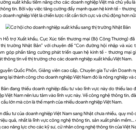
rường xuất khẩu tiềm năng cho các doanh nghiệp Việt mà chủ yếu là 
hông tin. Bởi vậy việc tăng cường đẩy mạnh quan hệ kinh tế - thương
 doanh nghiệp Việt là chiến lược rất cần tích cực và chủ động hơn nữ
m Hỗ trợ Xuất khẩu, Cục Xúc tiến thương mại (Bộ Công Thương) đã 
 thị trường Nhật Bản” với chuyên đề “Con đường hội nhập và xúc ti
m góp phần tăng cường phát triển quan hệ kinh tế - thương mại g
t thông tin về thị trường cho các doanh nghiệp xuất khẩu Việt Nam.
 Nguyễn Quốc Phồn, Giảng viên cao cấp, Chuyên gia Tư vấn Doanh ngh
ang lại thành công cho doanh nghiệp Việt Nam đó là nông nghiệp và 
Bản đang thiếu doanh nghiệp đầu tư vào lĩnh vực này do thiếu lao đ
p Việt Nam nên lưu tâm vào lĩnh vực này. Về công nghệ thông tin, đây
cầu lớn mà còn là thế mạnh của nhiều doanh nghiệp Việt Nam.
n đầu tư của doanh nghiệp Việt Nam sang Nhật chưa nhiều, quy mô 
iệu quả, nhất là lĩnh vực công nghệ thông tin, sản xuất phần mềm… đe
cao năng lực cho các kỹ sư, cử nhân công nghệ thông tin của Việt N