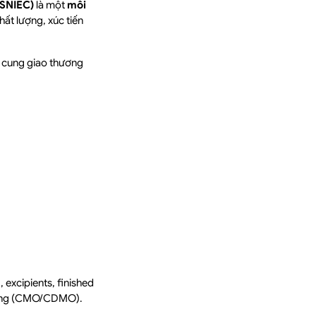
(SNIEC)
là một
môi
ất lượng, xúc tiến
 cung giao thương
 excipients, finished
 đồng (CMO/CDMO).