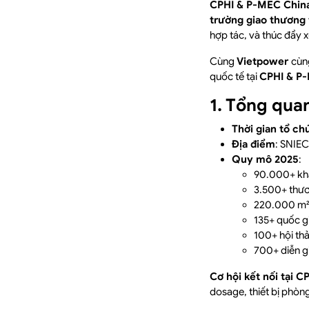
CPHI & P-MEC China
trường giao thương
hợp tác, và thúc đẩy 
Cùng
Vietpower
cùn
quốc tế tại
CPHI & P-
1. Tổng qu
Thời gian tổ ch
Địa điểm
: SNIE
Quy mô 2025
:
90.000+ kh
3.500+ thươ
220.000 m² 
135+ quốc gi
100+ hội th
700+ diễn g
Cơ hội kết nối tại 
dosage, thiết bị phò