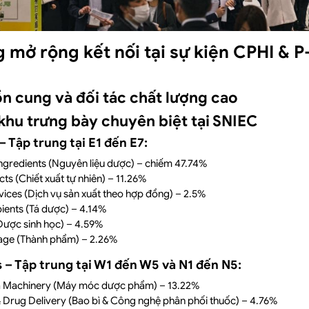
g mở rộng kết nối tại sự kiện CPHI &
n cung và đối tác chất lượng cao
khu trưng bày chuyên biệt tại SNIEC
 Tập trung tại E1 đến E7:
ngredients (Nguyên liệu dược) – chiếm 47.74%
cts (Chiết xuất tự nhiên) – 11.26%
vices (Dịch vụ sản xuất theo hợp đồng) – 2.5%
ients (Tá dược) – 4.14%
Dược sinh học) – 4.59%
sage (Thành phẩm) – 2.26%
– Tập trung tại W1 đến W5 và N1 đến N5:
a Machinery (Máy móc dược phẩm) – 13.22%
& Drug Delivery (Bao bì & Công nghệ phân phối thuốc) – 4.76%