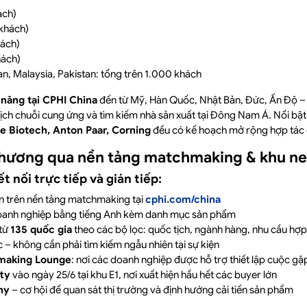
ách)
khách)
hách)
hách)
an, Malaysia, Pakistan: tổng trên 1.000 khách
 năng tại CPHI China
đến từ Mỹ, Hàn Quốc, Nhật Bản, Đức, Ấn Độ – 
ch chuỗi cung ứng và tìm kiếm nhà sản xuất tại Đông Nam Á. Nổi bật
 Biotech, Anton Paar, Corning
đều có kế hoạch mở rộng hợp tác 
 thương qua nền tảng matchmaking & khu n
 nối trực tiếp và gián tiếp:
n trên nền tảng matchmaking tại
cphi.com/china
 doanh nghiệp bằng tiếng Anh kèm danh mục sản phẩm
 từ
135 quốc gia
theo các bộ lọc: quốc tịch, ngành hàng, nhu cầu hợp
c – không cần phải tìm kiếm ngẫu nhiên tại sự kiện
making Lounge
: nơi các doanh nghiệp được hỗ trợ thiết lập cuộc gặ
ty
vào ngày 25/6 tại khu E1, nơi xuất hiện hầu hết các buyer lớn
ny
– cơ hội để quan sát thị trường và định hướng cải tiến sản phẩm