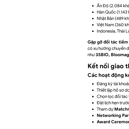
Ấn Độ (2.084 kh
Hàn Quốc (1.143 
Nhật Bản (489 k
Việt Nam (360 k
Indonesia, Thái L
Gặp gỡ đối tác tiềm
có xu hướng chuyển dị
như
3SBIO, Bloomage
Kết nối giao
Các hoạt động kết
Đăng ký tài khoả
Thiết lập hồ sơ
Chọn lọc đối tác
Đặt lịch hẹn trướ
Tham dự
Match
Networking Par
Award Ceremo