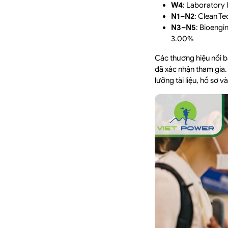
W4
: Laboratory 
N1–N2
: Clean T
N3–N5
: Bioengi
3.00%
Các thương hiệu nổi 
đã xác nhận tham gia
lưỡng tài liệu, hồ sơ 