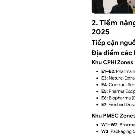
2. Tiềm năn
2025
Tiếp cận nguồ
Địa điểm các 
Khu CPHI Zones –
E1–E2
: Pharma I
E3
: Natural Extra
E4
: Contract Ser
E5
: Pharma Excip
E6
: Biopharma (
E7
: Finished Do
Khu PMEC Zones 
W1–W2
: Pharm
W3
: Packaging 