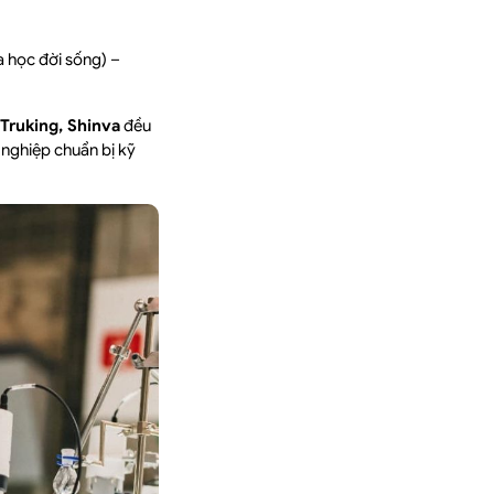
a học đời sống) –
Truking, Shinva
đều
 nghiệp chuẩn bị kỹ