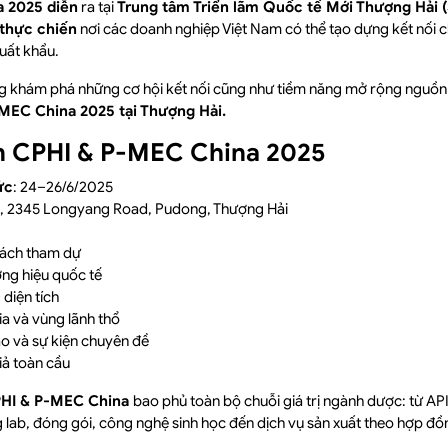
 2025 diễn
ra tại
Trung tâm Triển lãm Quốc tế Mới Thượng Hải 
 thực chiến
nơi các doanh nghiệp Việt Nam có thể tạo dựng kết nối ch
xuất khẩu.
g khám phá những cơ hội kết nối cũng như tiềm năng mở rộng nguồn
MEC China 2025 tại Thượng Hải.
an CPHI & P-MEC China 2025
ức
: 24–26/6/2025
C, 2345 Longyang Road, Pudong, Thượng Hải
ách tham dự
ng hiệu quốc tế
diện tích
a và vùng lãnh thổ
ảo và sự kiện chuyên đề
iả toàn cầu
CPHI & P-MEC China
bao phủ toàn bộ chuỗi giá trị ngành dược: từ API,
ng lab, đóng gói, công nghệ sinh học đến dịch vụ sản xuất theo hợp