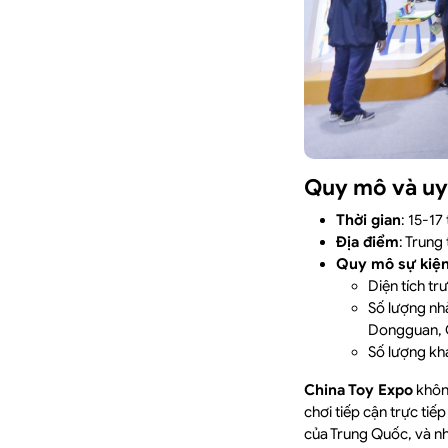
Quy mô và uy 
Thời gian
: 15-1
Địa điểm
: Trung
Quy mô sự kiệ
Diện tích tr
Số lượng nhà
Dongguan, 
Số lượng kh
China Toy Expo
không
chơi tiếp cận trực ti
của Trung Quốc, và nh