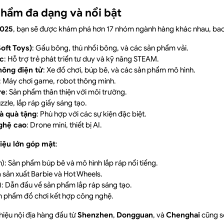
phẩm đa dạng và nổi bật
2025
, bạn sẽ được khám phá hơn 17 nhóm ngành hàng khác nhau, ba
oft Toys)
: Gấu bông, thú nhồi bông, và các sản phẩm vải.
ục
: Hỗ trợ trẻ phát triển tư duy và kỹ năng STEAM.
hông điện tử
: Xe đồ chơi, búp bê, và các sản phẩm mô hình.
: Máy chơi game, robot thông minh.
re
: Sản phẩm thân thiện với môi trường.
uzzle, lắp ráp giấy sáng tạo.
và quà tặng
: Phù hợp với các sự kiện đặc biệt.
ghệ cao
: Drone mini, thiết bị AI.
iệu lớn góp mặt
:
): Sản phẩm búp bê và mô hình lắp ráp nổi tiếng.
 sản xuất Barbie và Hot Wheels.
 Dẫn đầu về sản phẩm lắp ráp sáng tạo.
n phẩm đồ chơi kết hợp công nghệ.
hiệu nội địa hàng đầu từ
Shenzhen
,
Dongguan
, và
Chenghai
cũng s