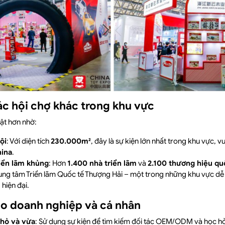
ác hội chợ khác trong khu vực
ật hơn nhờ:
ội
: Với diện tích
230.000m²
, đây là sự kiện lớn nhất trong khu vực, 
ina
.
iển lãm khủng
: Hơn
1.400 nhà triển lãm
và
2.100 thương hiệu qu
rung tâm Triển lãm Quốc tế Thượng Hải – một trong những khu vực dễ 
hiện đại.
ho doanh nghiệp và cá nhân
hỏ và vừa
: Sử dụng sự kiện để tìm kiếm đối tác OEM/ODM và học hỏ