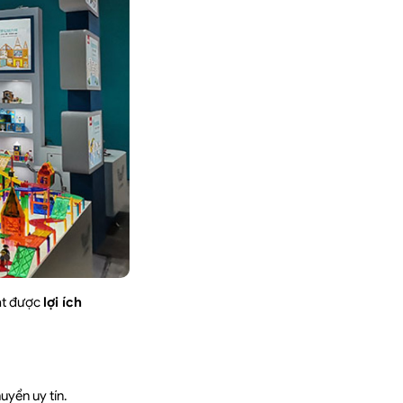
ạt được
lợi ích
huyển uy tín.