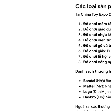
Các loại sản 
Tại
China Toy Expo 
Đồ chơi mềm (S
Đồ chơi giáo d
Đồ chơi nhựa k
Đồ chơi điện tử
Đồ chơi gỗ và t
Đồ chơi giấy
: P
Đồ chơi lễ hội 
Đồ chơi công n
Danh sách thương h
Bandai
(Nhật Bản
Mattel
(Mỹ): Nhà
Lego
(Đan Mạch):
Hasbro
(Mỹ): Sả
Ngoài ra, các thương 