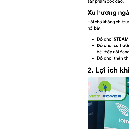
sản phẩm độc đáo.
Xu hướng ngà
Hội chợ không chỉ trư
nổi bật:
Đồ chơi STEAM
Đồ chơi xu hướ
bê khớp nối đang 
Đồ chơi thân th
2. Lợi ích 