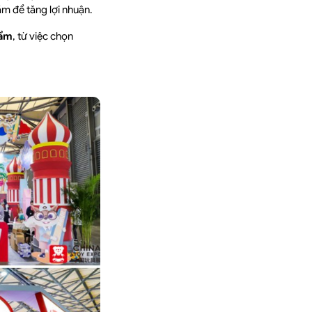
ãm để tăng lợi nhuận.
hẩm
, từ việc chọn