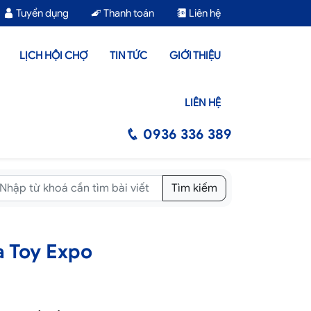
Tuyển dụng
Thanh toán
Liên hệ
LỊCH HỘI CHỢ
TIN TỨC
GIỚI THIỆU
LIÊN HỆ
0936 336 389
Tìm kiếm
a Toy Expo