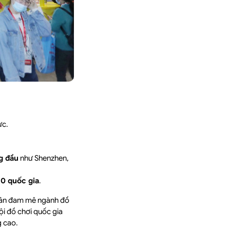
ực.
g đầu
như Shenzhen,
30 quốc gia
.
nhân đam mê ngành đồ
hội đồ chơi quốc gia
g cao.