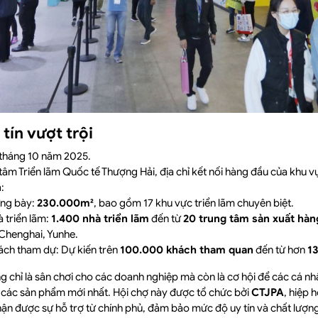
tín vượt trội
7 tháng 10 năm 2025.
 tâm Triển lãm Quốc tế Thượng Hải, địa chỉ kết nối hàng đầu của khu v
n
:
ưng bày:
230.000m²
, bao gồm 17 khu vực triển lãm chuyên biệt.
 triển lãm:
1.400 nhà triển lãm
đến từ
20 trung tâm sản xuất hàn
Chenghai, Yunhe.
ách tham dự: Dự kiến trên
100.000 khách tham quan
đến từ hơn
1
 chỉ là sân chơi cho các doanh nghiệp mà còn là cơ hội để các cá 
ếp các sản phẩm mới nhất. Hội chợ này được tổ chức bởi
CTJPA
, hiệp 
ận được sự hỗ trợ từ chính phủ, đảm bảo mức độ uy tín và chất lượn