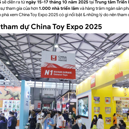
5
sẽ diễn ra từ
ngày 15-17 tháng 10 năm 2025
tại
Trung tâm Triển
i sự tham gia của hơn
1.000 nhà triển lãm
và hàng trăm ngàn sản ph
phá xem China Toy Expo 2025 có gì nổi bật & những lý do nên tham d
n tham dự China Toy Expo 2025