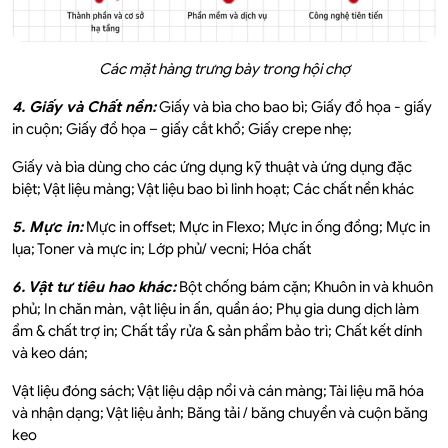
Các mặt hàng trưng bày trong hội chợ
‍4. Giấy và Chất nền:
Giấy và bìa cho bao bì; Giấy đồ họa - giấy
in cuộn; Giấy đồ họa – giấy cắt khổ; Giấy crepe nhẹ;
Giấy và bìa dùng cho các ứng dụng kỹ thuật và ứng dụng đặc
biệt; Vật liệu màng; Vật liệu bao bì linh hoạt; Các chất nền khác
‍5. Mực in:
Mực in offset; Mực in Flexo; Mực in ống đồng; Mực in
lụa; Toner và mực in; Lớp phủ/ vecni; Hóa chất
‍6. Vật tư tiêu hao khác:
Bột chống bám cặn; Khuôn in và khuôn
phủ; In chăn màn, vật liệu in ấn, quần áo; Phụ gia dung dịch làm
ẩm & chất trợ in; Chất tẩy rửa & sản phẩm bảo trì; Chất kết dính
và keo dán;
Vật liệu đóng sách; Vật liệu dập nổi và cán màng; Tài liệu mã hóa
và nhận dạng; Vật liệu ảnh; Băng tải / băng chuyền và cuộn băng
keo