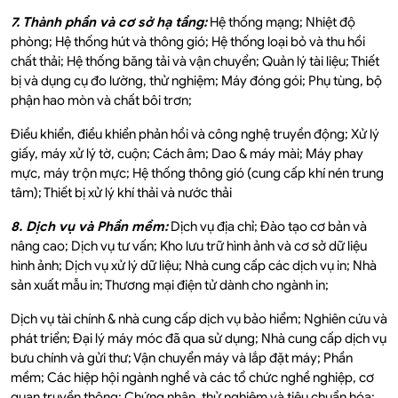
‍7. Thành phần và cơ sở hạ tầng:
Hệ thống mạng; Nhiệt độ
phòng; Hệ thống hút và thông gió; Hệ thống loại bỏ và thu hồi
chất thải; Hệ thống băng tải và vận chuyển; Quản lý tài liệu; Thiết
bị và dụng cụ đo lường, thử nghiệm; Máy đóng gói; Phụ tùng, bộ
phận hao mòn và chất bôi trơn;
Điều khiển, điều khiển phản hồi và công nghệ truyền động; Xử lý
giấy, máy xử lý tờ, cuộn; Cách âm; Dao & máy mài; Máy phay
mực, máy trộn mực; Hệ thống thông gió (cung cấp khí nén trung
tâm); Thiết bị xử lý khí thải và nước thải
8. Dịch vụ và Phần mềm:
Dịch vụ địa chỉ; Đào tạo cơ bản và
nâng cao; Dịch vụ tư vấn; Kho lưu trữ hình ảnh và cơ sở dữ liệu
hình ảnh; Dịch vụ xử lý dữ liệu; Nhà cung cấp các dịch vụ in; Nhà
sản xuất mẫu in; Thương mại điện tử dành cho ngành in;
Dịch vụ tài chính & nhà cung cấp dịch vụ bảo hiểm; Nghiên cứu và
phát triển; Đại lý máy móc đã qua sử dụng; Nhà cung cấp dịch vụ
bưu chính và gửi thư; Vận chuyển máy và lắp đặt máy; Phần
mềm; Các hiệp hội ngành nghề và các tổ chức nghề nghiệp, cơ
quan truyền thông; Chứng nhận, thử nghiệm và tiêu chuẩn hóa;