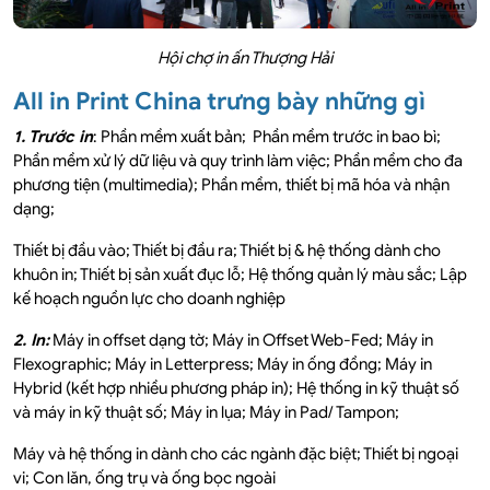
Hội chợ in ấn Thượng Hải
All in Print China trưng bày những gì
1. Trước in
: Phần mềm xuất bản; Phần mềm trước in bao bì;
Phần mềm xử lý dữ liệu và quy trình làm việc; Phần mềm cho đa
phương tiện (multimedia); Phần mềm, thiết bị mã hóa và nhận
dạng;
Thiết bị đầu vào; Thiết bị đầu ra; Thiết bị & hệ thống dành cho
khuôn in; Thiết bị sản xuất đục lỗ; Hệ thống quản lý màu sắc; Lập
kế hoạch nguồn lực cho doanh nghiệp
2. In:
Máy in offset dạng tờ; Máy in Offset Web-Fed; Máy in
Flexographic; Máy in Letterpress; Máy in ống đồng; Máy in
Hybrid (kết hợp nhiều phương pháp in); Hệ thống in kỹ thuật số
và máy in kỹ thuật số; Máy in lụa; Máy in Pad/ Tampon;
Máy và hệ thống in dành cho các ngành đặc biệt; Thiết bị ngoại
vi; Con lăn, ống trụ và ống bọc ngoài