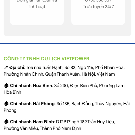
Đơn giản, an toàn và
0936 336 389
linh hoạt
Trực tuyến 24/7
CÔNG TY TNHH DU LỊCH VIETPOWER
📍 Địa chỉ
: Tòa nhà Tuấn Hạnh, Số 82, Ngõ 116, Phố Nhân Hòa,
Phường Nhân Chính, Quận Thanh Xuân, Hà Nội, Việt Nam
🏠 Chi nhánh Hoà Bình
: Số 230, Điện Biên Phủ, Phương Lâm,
Hòa Bình
🏠 Chi nhánh Hải Phòng
: Số 135, Bạch Đằng, Thủy Nguyên, Hải
Phòng
🏠 Chi nhánh Nam Định
: D12P17 ngõ 189 Trần Huy Liệu,
Phường Văn Miếu, Thành Phố Nam Định