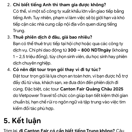
Chỉ biết tiếng Anh thì tham gia được không?
Có thể, vì một số công ty xuất khẩu lớn vẫn giao tiếp bằng
tiếng Anh. Tuy nhiên, phạm vi làm việc sẽ bị giới hạn và khó
tiếp cận các nhà cung cấp nội địa vốn quen dùng tiếng
Trung.
Thuê phiên dịch ở đâu, giá bao nhiêu?
Bạn có thể thuê trực tiếp tại hội chợ hoặc qua các công ty
dịch vụ. Chi phí dao động từ
300 – 800 NDT/ngày
(khoảng
1 – 2,5 triệu đồng), tùy chọn sinh viên, du học sinh hay phiên
dịch chuyên nghiệp.
Có nên đặt tour trọn gói thay vì đi tự túc?
Đặt tour trọn gói là lựa chọn an toàn hơn, vì bạn được hỗ trợ
đầy đủ từ visa, khách sạn, xe đưa đón đến phiên dịch đi
cùng. Đặc biệt, các tour
Canton Fair Quảng Châu 2025
do Vietpower Travel tổ chức còn giúp bạn tiết kiệm thời gian
chuẩn bị, hạn chế rủi ro ngôn ngữ và tập trung vào việc tìm
kiếm đối tác phù hợp.
5. Kết luận
Tóm lại,
đi Canton Fair có cần biết tiếng Trung không?
Câu