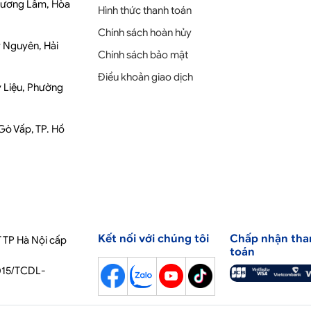
Phương Lâm, Hòa
Hình thức thanh toán
Chính sách hoàn hủy
y Nguyên, Hải
Chính sách bảo mật
Điều khoản giao dịch
y Liệu, Phường
 Gò Vấp, TP. Hồ
Kết nối với chúng tôi
Chấp nhận tha
 TP Hà Nội cấp
toán
2015/TCDL-