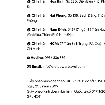
🏠 Chi nhánh Hoà Bình
: Số 230, Điện Biên Phủ, 
Bình
🏠 Chi nhánh Hải Phòng
: Số 135, Bạch Đằng, Thủ
Phòng
🏠 Chi nhánh Nam Định
: D12P17 ngõ 189 Trần Hu
Văn Miếu, Thành Phố Nam Định
🏠 Chi nhánh HCM:
77 Trần Bình Trọng, P.1, Quận
Chí Minh
☎️ Hotline
: 0936 336 389
✉️ Email
: info@vietpowertravel.com
Giấy phép kinh doanh số 0103619401 do sở KH&ĐT
ngày 21/3 năm 2009
Giấy phép Kinh doanh Lữ hành Quốc tế số 01711/
GPLHQT