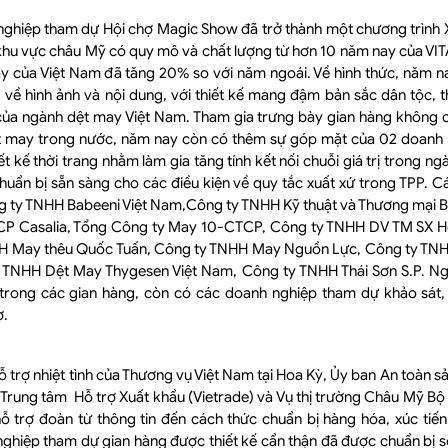
ghiệp tham dự Hội chợ Magic Show đã trở thành một chương trình
 khu vực châu Mỹ có quy mô và chất lượng từ hơn 10 năm nay của VIT
ay của Việt Nam đã tăng 20% so với năm ngoái. Về hình thức, năm n
 về hình ảnh và nội dung, với thiết kế mang đậm bản sắc dân tộc, t
 của ngành dệt may Việt Nam. Tham gia trưng bày gian hàng không ch
t may trong nước, năm nay còn có thêm sự góp mặt của 02 doanh n
iết kế thời trang nhằm làm gia tăng tính kết nối chuỗi giá trị trong n
uẩn bị sẵn sàng cho các điều kiện về quy tắc xuất xứ trong TPP. 
g ty TNHH Babeeni Việt Nam,Công ty TNHH Kỹ thuật và Thương mại 
 CP Casalia, Tổng Công ty May 10-CTCP, Công ty TNHH DV TM SX 
HH May thêu Quốc Tuấn, Công ty TNHH May Nguồn Lực, Công ty TNHH
TNHH Dệt May Thygesen Việt Nam, Công ty TNHH Thái Sơn S.P. Ng
trong các gian hàng, còn có các doanh nghiệp tham dự khảo sát, 
ợ.
 trợ nhiệt tình của Thương vụ Việt Nam tại Hoa Kỳ, Ủy ban An toàn 
rung tâm Hỗ trợ Xuất khẩu (Vietrade) và Vụ thị trường Châu Mỹ B
ỗ trợ đoàn từ thông tin đến cách thức chuẩn bị hàng hóa, xúc tiến
ghiệp tham dự gian hàng được thiết kế cẩn thận đã được chuẩn bị 