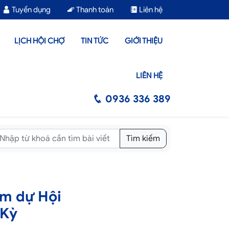
Tuyển dụng
Thanh toán
Liên hệ
LỊCH HỘI CHỢ
TIN TỨC
GIỚI THIỆU
LIÊN HỆ
0936 336 389
Tìm kiếm
am dự Hội
 Kỳ