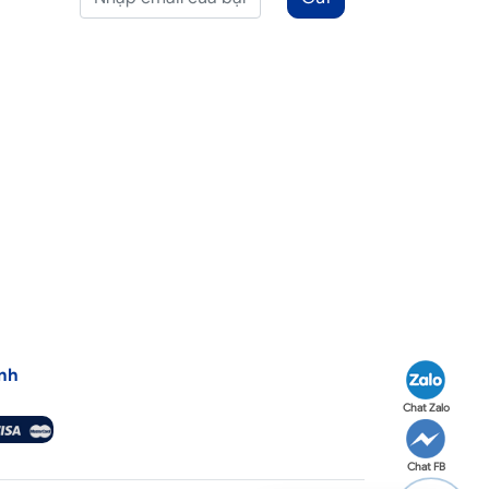
nh
Chat Zalo
Chat FB