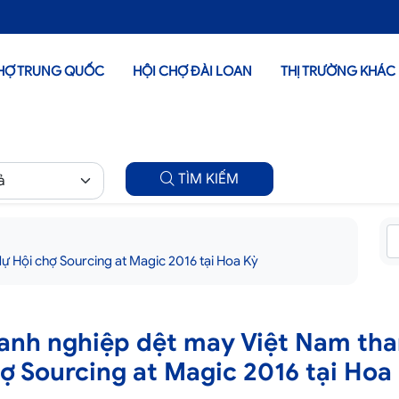
HỢ TRUNG QUỐC
HỘI CHỢ ĐÀI LOAN
THỊ TRƯỜNG KHÁC
TÌM KIẾM
 Hội chợ Sourcing at Magic 2016 tại Hoa Kỳ
nh nghiệp dệt may Việt Nam th
ợ Sourcing at Magic 2016 tại Hoa