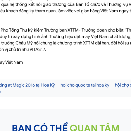
qua hệ thống kết nối giao thương của Ban Tổ chức và Thương vụ V
ều khách đăng ký tham quan, làm việc với gian hàng Việt Nam ngay từ
Phó Tổng Thư ký kiêm Trưởng ban XTTM- Trưởng đoàn cho biết “Th
uy trì xây dựng hình ảnh Thương hiệu dệt may Việt Nam chất lượng, 
hị trường Châu Mỹ nói chung là chương trình XTTM dài hạn, đòi hỏi sự 
 vị chủ trì như VITAS”./.
ay Việt Nam
ing at Magic 2016 tại Hoa Kỳ
hoi cho quoc te tai hoa ky
hội chợ 
e
BẠN CÓ THỂ
QUAN TÂM