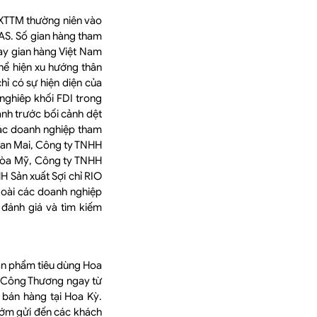
 XTTM thường niên vào
AS. Số gian hàng tham
ay gian hàng Việt Nam
hể hiện xu hướng thân
ỉ có sự hiện diện của
ghiêp khối FDI trong
gành trước bối cảnh dệt
Các doanh nghiệp tham
Ban Mai, Công ty TNHH
Hòa Mỹ, Công ty TNHH
 Sản xuất Sợi chỉ RIO
oài các doanh nghiệp
đánh giá và tìm kiếm
sản phẩm tiêu dùng Hoa
ộ Công Thương ngay từ
 bán hàng tại Hoa Kỳ.
sớm gửi đến các khách