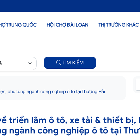
HỢ TRUNG QUỐC
HỘI CHỢ ĐÀI LOAN
THỊ TRƯỜNG KHÁC
TÌM KIẾM
nh kiện, phụ tùng ngành công nghiệp ô tô tại Thượng Hải
ề triển lãm ô tô, xe tải & thiết bị, 
g ngành công nghiệp ô tô tại Th