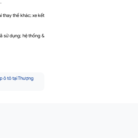
.
i thay thế khác; xe kết
đã sử dụng; hệ thống &
 ô tô tại Thượng