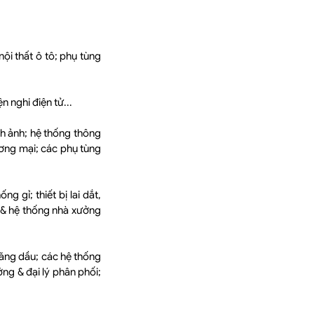
nội thất ô tô; phụ tùng
n nghi điện tử...
nh ảnh; hệ thống thông
hương mại; các phụ tùng
g gỉ; thiết bị lai dắt,
g & hệ thống nhà xưởng
xăng dầu; các hệ thống
ng & đại lý phân phối;