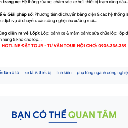
n trang xe
: Hệ thống rửa xe, chăm sóc xe hơi; thiết bị trạm xăng dầu..
ế & Giải pháp số
: Phương tiện di chuyển bằng điện & các hệ thống lá
các dịch vụ di chuyển; các công nghệ nhà xưởng mới...
ùng diễn ra về Lốp)
: Lốp; bánh xe & mâm bánh; sửa chữa lốp; lốp 
án hàng & kho cho lốp...
HOTLINE ĐẶT TOUR - TƯ VẤN TOUR HỘI CHỢ: 0936.336.389
ển lãm ô tô
xe tải & thiết bị
linh kiện
phụ tùng ngành công nghiệp
BẠN CÓ THỂ
QUAN TÂM