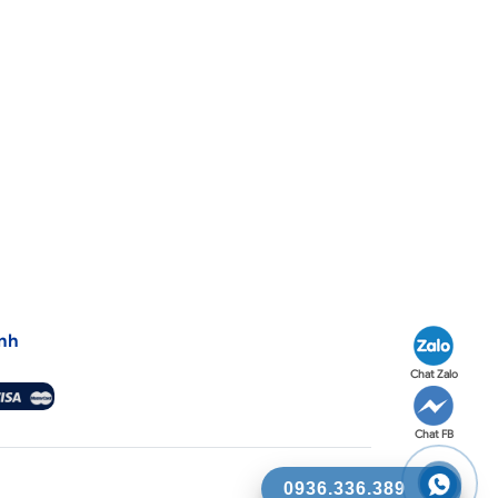
nh
Chat Zalo
Chat FB
0936.336.389