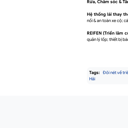
Rửa, Chăm sóc & Tâ
Hệ thống lái thay th
nối & an toàn xe cộ; 
REIFEN
(Triển lãm c
quản lý lốp; thiết bị b
Tags:
Đôi nét về tri
Hải