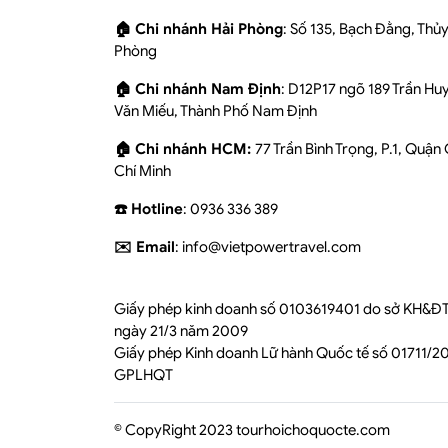
🏠 Chi nhánh Hải Phòng
: Số 135, Bạch Đằng, Thủ
Phòng
🏠 Chi nhánh Nam Định
: D12P17 ngõ 189 Trần Hu
Văn Miếu, Thành Phố Nam Định
🏠 Chi nhánh HCM:
77 Trần Bình Trọng, P.1, Quận
Chí Minh
☎️ Hotline
: 0936 336 389
✉️ Email
: info@vietpowertravel.com
Giấy phép kinh doanh số 0103619401 do sở KH&ĐT
ngày 21/3 năm 2009
Giấy phép Kinh doanh Lữ hành Quốc tế số 01711/
GPLHQT
© CopyRight 2023 tourhoichoquocte.com