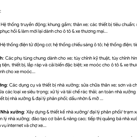
:
: Hệ thống truyền động; khung gầm; thân xe; các thiết bị tiêu chuẩn; 
 phục hồi & làm mới lại dành cho ô tô & xe thương mại...
 Hệ thống điện tử động cơ; hệ thống chiếu sáng ô tô; hệ thống điện; tiệ
nh
: Các phụ tùng chung dành cho xe; tùy chỉnh kỹ thuật, tùy chỉnh hì
ng tiện, thiết bị, lắp ráp và cải biến đặc biệt; xe moóc cho ô tô & xe t
ành cho xe moóc...
ỡng
: Các dụng cụ và thiết bị nhà xưởng; sửa chữa thân xe; sơn và chốn
 các loại xe siêu trọng; xử lý và tái chế rác thải; an toàn nhà xưởn
iết bị nhà xưởng & đại lý phân phối; dầu nhờn & mỡ ...
 Nhà xưởng
: Xây dựng & thiết kế nhà xưởng/ đại lý phân phối/ trạm 
n lý nhà xưởng; đào tạo cơ bản & nâng cao; tiếp thị quảng bá nhà xưở
vụ internet và chợ xe...