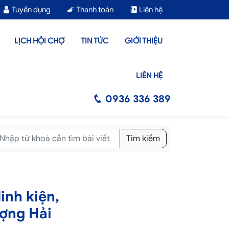
Tuyển dụng
Thanh toán
Liên hệ
LỊCH HỘI CHỢ
TIN TỨC
GIỚI THIỆU
LIÊN HỆ
0936 336 389
Tìm kiếm
linh kiện,
ượng Hải