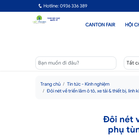
Hotline: 0936 336 389
CANTON FAIR
HỘI C
Trang chủ
Tin tức - Kinh nghiệm
Đôi nét về triển lãm ô tô, xe tải & thiết bị, li
Đôi nét v
phụ tùn