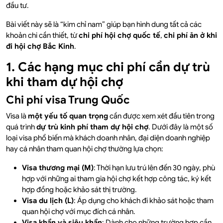
đầu tư.
Bài viết này sẽ là “kim chỉ nam” giúp bạn hình dung tất cả các
khoản chi cần thiết, từ
chi phí hội chợ quốc tế
,
chi phí ăn ở khi
đi hội chợ Bắc Kinh
.
1. Các hạng mục chi phí cần dự trù
khi tham dự hội chợ
Chi phí visa Trung Quốc
Visa là
một yếu tố quan trọng
cần được xem xét đầu tiên trong
quá trình
dự trù kinh phí tham dự hội chợ
. Dưới đây là một số
loại visa phổ biến mà khách doanh nhân, đại diện doanh nghiệp
hay cá nhân tham quan hội chợ thường lựa chọn:
Visa thương mại (M)
: Thời hạn lưu trú lên đến 30 ngày, phù
hợp với những ai tham gia hội chợ kết hợp công tác, ký kết
hợp đồng hoặc khảo sát thị trường.
Visa du lịch (L)
: Áp dụng cho khách đi khảo sát hoặc tham
quan hội chợ với mục đích cá nhân.
Visa khẩn và siêu khẩn
: Dành cho những trường hợp cần