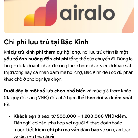
Chi phí lưu trú tại Bắc Kinh
Khi
dự trù kinh phí tham dự hội chợ
, nơi lưu trú chính là
một
yếu tố ảnh hưởng đến chi phí
tổng thể của chuyến đi. Đừng lo
lắng – dù là doanh nhân đi công tác, nhóm nhân viên đi khảo sát
thị trường hay cá nhân đam mê hội chợ, Bắc Kinh đều có đủ phân
khúc chỗ ở cho bạn lựa chọn!
Dưới đây là một số lựa chọn phổ biến
và mức giá tham khảo
(đã quy đổi sang VNĐ) để anh/chị có thể
theo dõi và kiểm soát
tốt:
Khách sạn 3 sao
: từ
500.000 – 1.200.000 VNĐ/đêm
.
Tiện nghi cơ bản, phù hợp với người đi theo đoàn hoặc
muốn
tiết kiệm chi phí mà vẫn đảm bảo
vệ sinh, an toàn
và dịch vụ tiêu chuẩn.