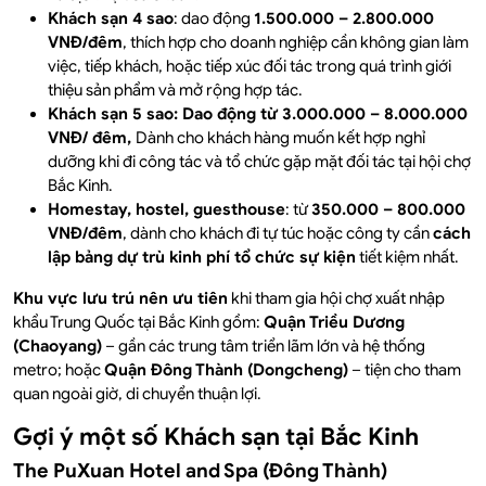
Khách sạn 4 sao
: dao động
1.500.000 – 2.800.000
VNĐ/đêm
, thích hợp cho doanh nghiệp cần không gian làm
việc, tiếp khách, hoặc tiếp xúc đối tác trong quá trình giới
thiệu sản phẩm và mở rộng hợp tác.
Khách sạn 5 sao: Dao động từ 3.000.000 – 8.000.000
VNĐ/ đêm,
Dành cho khách hàng muốn kết hợp nghỉ
dưỡng khi đi công tác và tổ chức gặp mặt đối tác tại hội chợ
Bắc Kinh.
Homestay, hostel, guesthouse
: từ
350.000 – 800.000
VNĐ/đêm
, dành cho khách đi tự túc hoặc công ty cần
cách
lập bảng dự trù kinh phí tổ chức sự kiện
tiết kiệm nhất.
Khu vực lưu trú nên ưu tiên
khi tham gia hội chợ xuất nhập
khẩu Trung Quốc tại Bắc Kinh gồm:
Quận Triều Dương
(Chaoyang)
– gần các trung tâm triển lãm lớn và hệ thống
metro; hoặc
Quận Đông Thành (Dongcheng)
– tiện cho tham
quan ngoài giờ, di chuyển thuận lợi.
Gợi ý một số Khách sạn tại Bắc Kinh
The PuXuan Hotel and Spa (Đông Thành)