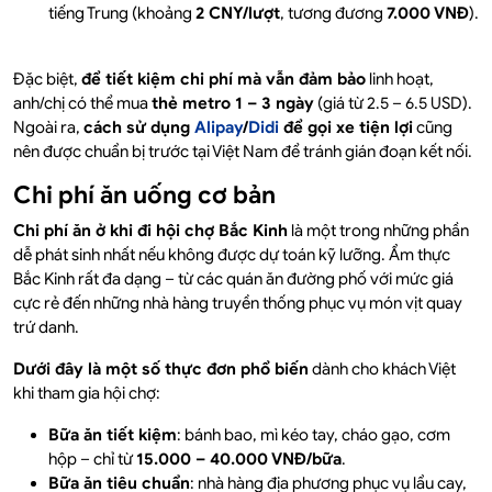
tiếng Trung (khoảng
2 CNY/lượt
, tương đương
7.000 VNĐ
).
Đặc biệt,
để tiết kiệm chi phí mà vẫn đảm bảo
linh hoạt,
anh/chị có thể mua
thẻ metro 1 – 3 ngày
(giá từ 2.5 – 6.5 USD).
Ngoài ra,
cách sử dụng
Alipay
/
Didi
để gọi xe tiện lợi
cũng
nên được chuẩn bị trước tại Việt Nam để tránh gián đoạn kết nối.
Chi phí ăn uống cơ bản
Chi phí ăn ở khi đi hội chợ Bắc Kinh
là một trong những phần
dễ phát sinh nhất nếu không được dự toán kỹ lưỡng. Ẩm thực
Bắc Kinh rất đa dạng – từ các quán ăn đường phố với mức giá
cực rẻ đến những nhà hàng truyền thống phục vụ món vịt quay
trứ danh.
Dưới đây là một số thực đơn phổ biến
dành cho khách Việt
khi tham gia hội chợ:
Bữa ăn tiết kiệm
: bánh bao, mì kéo tay, cháo gạo, cơm
hộp – chỉ từ
15.000 – 40.000 VNĐ/bữa
.
Bữa ăn tiêu chuẩn
: nhà hàng địa phương phục vụ lẩu cay,