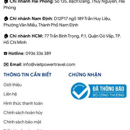
🏠 Chi nhánh Hải Phòng
: Số 135, Bạch Đằng, Thủy Nguyên, Hải
Phòng
🏠 Chi nhánh Nam Định
: D12P17 ngõ 189 Trần Huy Liệu,
Phường Văn Miếu, Thành Phố Nam Định
🏠 Chi nhánh HCM:
77 Trần Bình Trọng, P.1, Quận Gò Vấp, TP.
Hồ Chí Minh
☎️ Hotline
: 0936 336 389
✉️ Email
: info@vietpowertravel.com
THÔNG TIN CẦN BIẾT
CHỨNG NHẬN
Giới thiệu
Liên hệ
Hình thức thanh toán
Chính sách hoàn hủy
Chính sách bảo mật