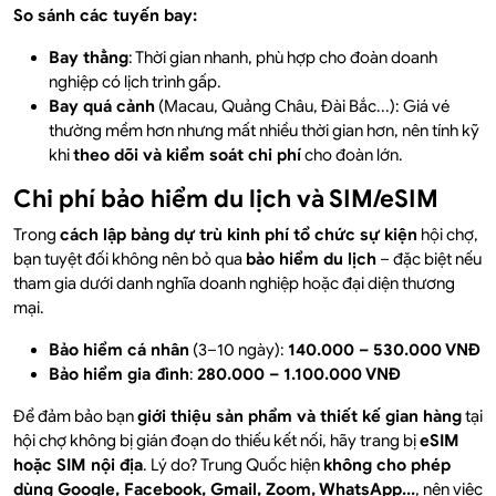
So sánh các tuyến bay:
Bay thẳng
: Thời gian nhanh, phù hợp cho đoàn doanh
nghiệp có lịch trình gấp.
Bay quá cảnh
(Macau, Quảng Châu, Đài Bắc...): Giá vé
thường mềm hơn nhưng mất nhiều thời gian hơn, nên tính kỹ
khi
theo dõi và kiểm soát chi phí
cho đoàn lớn.
Chi phí bảo hiểm du lịch và SIM/eSIM
Trong
cách lập bảng dự trù kinh phí tổ chức sự kiện
hội chợ,
bạn tuyệt đối không nên bỏ qua
bảo hiểm du lịch
– đặc biệt nếu
tham gia dưới danh nghĩa doanh nghiệp hoặc đại diện thương
mại.
Bảo hiểm cá nhân
(3–10 ngày):
140.000 – 530.000 VNĐ
Bảo hiểm gia đình
:
280.000 – 1.100.000 VNĐ
Để đảm bảo bạn
giới thiệu sản phẩm và thiết kế gian hàng
tại
hội chợ không bị gián đoạn do thiếu kết nối, hãy trang bị
eSIM
hoặc SIM nội địa
. Lý do? Trung Quốc hiện
không cho phép
dùng Google, Facebook, Gmail, Zoom, WhatsApp...
, nên việc