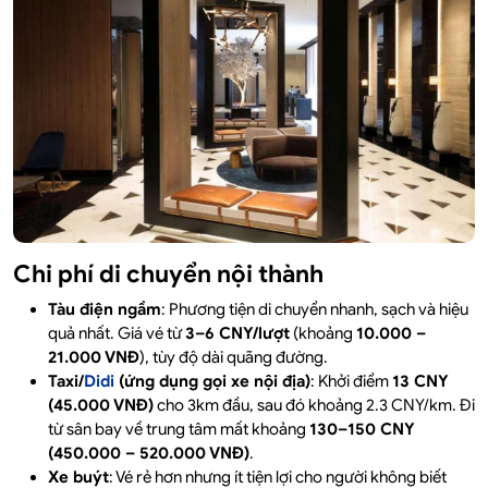
Chi phí di chuyển nội thành
Tàu điện ngầm
: Phương tiện di chuyển nhanh, sạch và hiệu
quả nhất. Giá vé từ
3–6 CNY/lượt
(khoảng
10.000 –
21.000 VNĐ
), tùy độ dài quãng đường.
Taxi/
Didi
(ứng dụng gọi xe nội địa)
: Khởi điểm
13 CNY
(45.000 VNĐ)
cho 3km đầu, sau đó khoảng 2.3 CNY/km. Đi
từ sân bay về trung tâm mất khoảng
130–150 CNY
(450.000 – 520.000 VNĐ)
.
Xe buýt
: Vé rẻ hơn nhưng ít tiện lợi cho người không biết