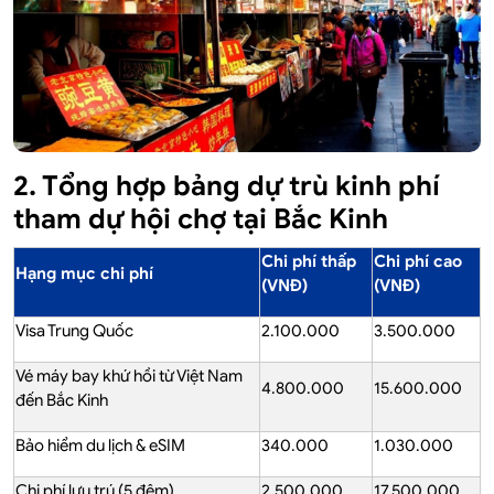
2. Tổng hợp bảng dự trù kinh phí
tham dự hội chợ tại Bắc Kinh
Chi phí thấp
Chi phí cao
Hạng mục chi phí
(VNĐ)
(VNĐ)
Visa Trung Quốc
2.100.000
3.500.000
Vé máy bay khứ hồi từ Việt Nam
4.800.000
15.600.000
đến Bắc Kinh
Bảo hiểm du lịch & eSIM
340.000
1.030.000
Chi phí lưu trú (5 đêm)
2.500.000
17.500.000