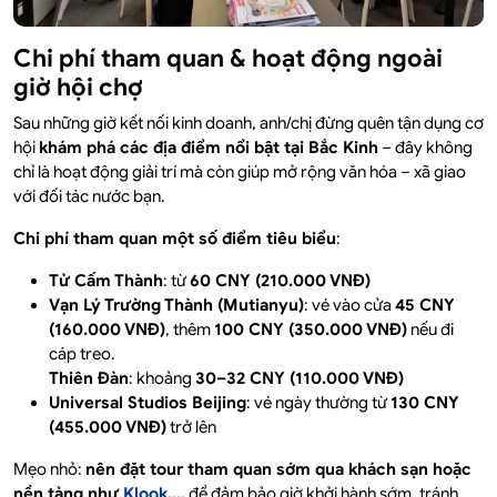
Chi phí tham quan & hoạt động ngoài
giờ hội chợ
Sau những giờ kết nối kinh doanh, anh/chị đừng quên tận dụng cơ
hội
khám phá các địa điểm nổi bật tại Bắc Kinh
– đây không
chỉ là hoạt động giải trí mà còn giúp mở rộng văn hóa – xã giao
với đối tác nước bạn.
Chi phí tham quan một số điểm tiêu biểu
:
Tử Cấm Thành
: từ
60 CNY (210.000 VNĐ)
Vạn Lý Trường Thành (Mutianyu)
: vé vào cửa
45 CNY
(160.000 VNĐ)
, thêm
100 CNY (350.000 VNĐ)
nếu đi
cáp treo.
Thiên Đàn
: khoảng
30–32 CNY (110.000 VNĐ)
Universal Studios Beijing
: vé ngày thường từ
130 CNY
(455.000 VNĐ)
trở lên
Mẹo nhỏ:
nên đặt tour tham quan sớm qua khách sạn hoặc
nền tảng như
Klook
,...
để đảm bảo giờ khởi hành sớm, tránh