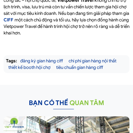
công tác – hội chợ quốc tế,
Vietpower Travel
không chỉ hỗ trợ
lịch trình, visa, lưu trú mà còn tư vấn chiến lược tham gia hội chợ
sát với mục tiêu kinh doanh. Nếu bạn đang tìm giải pháp tham gia
CIFF
một cách chủ động và tối ưu, hãy lựa chọn đồng hành cùng
Vietpower Travel để hành trình hội chợ trở nên rõ ràng và dễ triển
khai hơn.
Tags:
đăng ký gian hàng ciff
chi phí gian hàng nội thất
thiết kế booth hội chợ
tiêu chuẩn gian hàng ciff
BẠN CÓ THỂ
QUAN TÂM