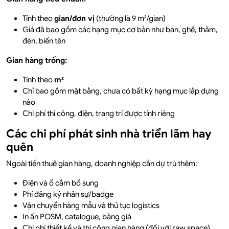
Tính theo
gian/đơn vị
(thường là 9 m²/gian)
Giá đã bao gồm các hạng mục cơ bản như bàn, ghế, thảm,
đèn, biển tên
Gian hàng trống:
Tính theo
m²
Chỉ bao gồm mặt bằng, chưa có bất kỳ hạng mục lắp dựng
nào
Chi phí thi công, điện, trang trí được tính riêng
Các chi phí phát sinh nhà triển lãm hay
quên
Ngoài tiền thuê gian hàng, doanh nghiệp cần dự trù thêm:
Điện và ổ cắm bổ sung
Phí đăng ký nhân sự/badge
Vận chuyển hàng mẫu và thủ tục logistics
In ấn POSM, catalogue, bảng giá
Chi phí thiết kế và thi công gian hàng (đối với raw space)