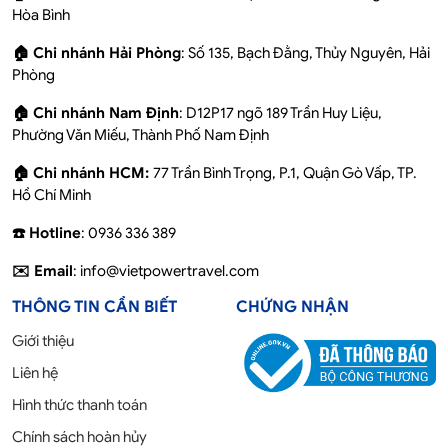
Hòa Bình
🏠 Chi nhánh Hải Phòng
: Số 135, Bạch Đằng, Thủy Nguyên, Hải
Phòng
🏠 Chi nhánh Nam Định
: D12P17 ngõ 189 Trần Huy Liệu,
Phường Văn Miếu, Thành Phố Nam Định
🏠 Chi nhánh HCM:
77 Trần Bình Trọng, P.1, Quận Gò Vấp, TP.
Hồ Chí Minh
☎️ Hotline
: 0936 336 389
✉️ Email
: info@vietpowertravel.com
THÔNG TIN CẦN BIẾT
CHỨNG NHẬN
Giới thiệu
Liên hệ
Hình thức thanh toán
Chính sách hoàn hủy