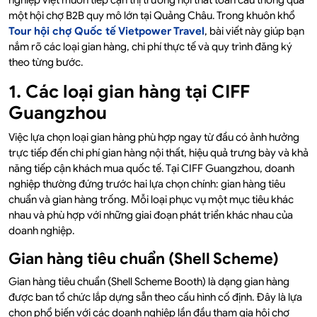
nghiệp Việt muốn tiếp cận thị trường nội thất toàn cầu thông qua
một hội chợ B2B quy mô lớn tại Quảng Châu. Trong khuôn khổ
Tour hội chợ Quốc tế Vietpower Travel
, bài viết này giúp bạn
nắm rõ các loại gian hàng, chi phí thực tế và quy trình đăng ký
theo từng bước.
1. Các loại gian hàng tại CIFF
Guangzhou
Việc lựa chọn loại gian hàng phù hợp ngay từ đầu có ảnh hưởng
trực tiếp đến chi phí gian hàng nội thất, hiệu quả trưng bày và khả
năng tiếp cận khách mua quốc tế. Tại CIFF Guangzhou, doanh
nghiệp thường đứng trước hai lựa chọn chính: gian hàng tiêu
chuẩn và gian hàng trống. Mỗi loại phục vụ một mục tiêu khác
nhau và phù hợp với những giai đoạn phát triển khác nhau của
doanh nghiệp.
Gian hàng tiêu chuẩn (Shell Scheme)
Gian hàng tiêu chuẩn (Shell Scheme Booth) là dạng gian hàng
được ban tổ chức lắp dựng sẵn theo cấu hình cố định. Đây là lựa
chọn phổ biến với các doanh nghiệp lần đầu tham gia hội chợ