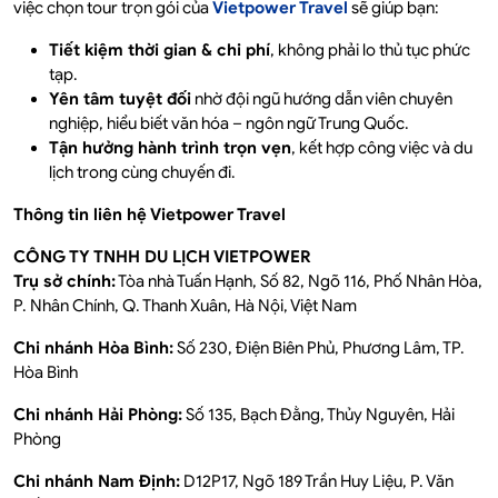
việc chọn tour trọn gói của
Vietpower Travel
sẽ giúp bạn:
Tiết kiệm thời gian & chi phí
, không phải lo thủ tục phức
tạp.
Yên tâm tuyệt đối
nhờ đội ngũ hướng dẫn viên chuyên
nghiệp, hiểu biết văn hóa – ngôn ngữ Trung Quốc.
Tận hưởng hành trình trọn vẹn
, kết hợp công việc và du
lịch trong cùng chuyến đi.
Thông tin liên hệ Vietpower Travel
CÔNG TY TNHH DU LỊCH VIETPOWER
Trụ sở chính:
Tòa nhà Tuấn Hạnh, Số 82, Ngõ 116, Phố Nhân Hòa,
P. Nhân Chính, Q. Thanh Xuân, Hà Nội, Việt Nam
Chi nhánh Hòa Bình:
Số 230, Điện Biên Phủ, Phương Lâm, TP.
Hòa Bình
Chi nhánh Hải Phòng:
Số 135, Bạch Đằng, Thủy Nguyên, Hải
Phòng
Chi nhánh Nam Định:
D12P17, Ngõ 189 Trần Huy Liệu, P. Văn