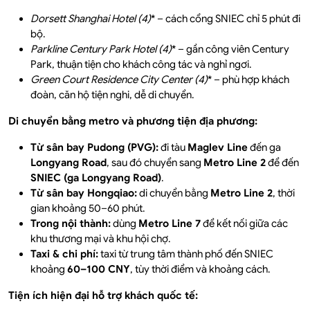
Dorsett Shanghai Hotel (4)
* – cách cổng SNIEC chỉ 5 phút đi
bộ.
Parkline Century Park Hotel (4)
* – gần công viên Century
Park, thuận tiện cho khách công tác và nghỉ ngơi.
Green Court Residence City Center (4)
* – phù hợp khách
đoàn, căn hộ tiện nghi, dễ di chuyển.
Di chuyển bằng metro và phương tiện địa phương:
Từ sân bay Pudong (PVG):
đi tàu
Maglev Line
đến ga
Longyang Road
, sau đó chuyển sang
Metro Line 2
để đến
SNIEC (ga Longyang Road)
.
Từ sân bay Hongqiao:
di chuyển bằng
Metro Line 2
, thời
gian khoảng 50–60 phút.
Trong nội thành:
dùng
Metro Line 7
để kết nối giữa các
khu thương mại và khu hội chợ.
Taxi & chi phí:
taxi từ trung tâm thành phố đến SNIEC
khoảng
60–100 CNY
, tùy thời điểm và khoảng cách.
Tiện ích hiện đại hỗ trợ khách quốc tế: