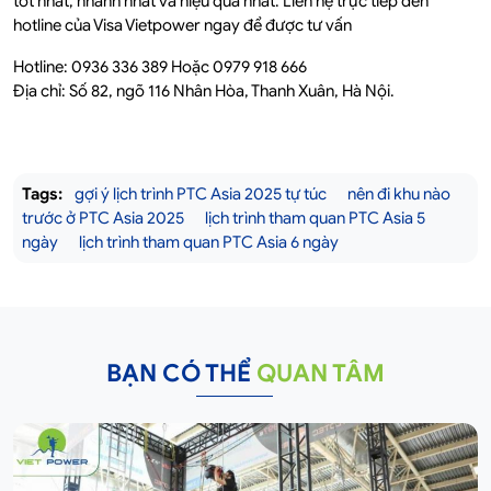
tốt nhất, nhanh nhất và hiệu quả nhất. Liên hệ trực tiếp đến
hotline của Visa Vietpower ngay để được tư vấn
Hotline: 0936 336 389 Hoặc 0979 918 666
Địa chỉ: Số 82, ngõ 116 Nhân Hòa, Thanh Xuân, Hà Nội.
Tags:
gợi ý lịch trình PTC Asia 2025 tự túc
nên đi khu nào
trước ở PTC Asia 2025
lịch trình tham quan PTC Asia 5
ngày
lịch trình tham quan PTC Asia 6 ngày
BẠN CÓ THỂ
QUAN TÂM