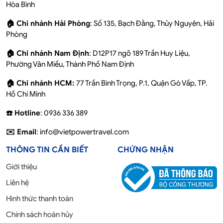
Hòa Bình
🏠 Chi nhánh Hải Phòng
: Số 135, Bạch Đằng, Thủy Nguyên, Hải
Phòng
🏠 Chi nhánh Nam Định
: D12P17 ngõ 189 Trần Huy Liệu,
Phường Văn Miếu, Thành Phố Nam Định
🏠 Chi nhánh HCM:
77 Trần Bình Trọng, P.1, Quận Gò Vấp, TP.
Hồ Chí Minh
☎️ Hotline
: 0936 336 389
✉️ Email
: info@vietpowertravel.com
THÔNG TIN CẦN BIẾT
CHỨNG NHẬN
Giới thiệu
Liên hệ
Hình thức thanh toán
Chính sách hoàn hủy