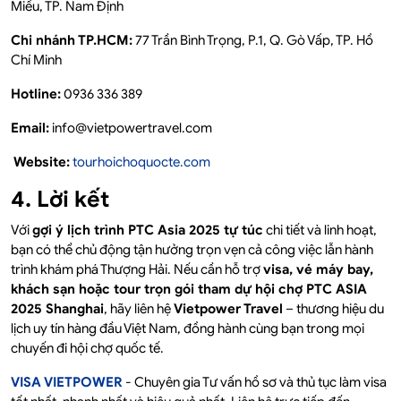
Miếu, TP. Nam Định
Chi nhánh TP.HCM:
77 Trần Bình Trọng, P.1, Q. Gò Vấp, TP. Hồ
Chí Minh
Hotline:
0936 336 389
Email:
info@vietpowertravel.com
Website:
tourhoichoquocte.com
4. Lời kết
Với
gợi ý lịch trình PTC Asia 2025 tự túc
chi tiết và linh hoạt,
bạn có thể chủ động tận hưởng trọn vẹn cả công việc lẫn hành
trình khám phá Thượng Hải. Nếu cần hỗ trợ
visa, vé máy bay,
khách sạn hoặc tour trọn gói tham dự hội chợ PTC ASIA
2025 Shanghai
, hãy liên hệ
Vietpower Travel
– thương hiệu du
lịch uy tín hàng đầu Việt Nam, đồng hành cùng bạn trong mọi
chuyến đi hội chợ quốc tế.
VISA VIETPOWER
- Chuyên gia Tư vấn hồ sơ và thủ tục làm visa