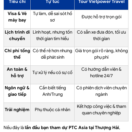
Tiêu chí
Tự túc
Tour Vietpower Travel
Visa & Vé
Tự làm, dễ sai sót hồ
Được hỗ trợ trọn gói
máy bay
sơ
Lịch trình di
Linh hoạt, nhưng tốn
Có sẵn xe đưa đón, tối ưu
chuyển
thời gian tìm hiểu
thời gian
Chi phí tổng
Có thể rẻ hơn nhưng
Giá trọn gói rõ ràng, không
thể
dễ phát sinh
phụ phí
An toàn &
Có hướng dẫn viên &
Tự xử lý nếu có sự cố
hỗ trợ
hotline 24/7
Ngôn ngữ &
Cần biết tiếng
Có phiên dịch viên chuyên
giao tiếp
Anh/Trung
ngành
Kết hợp công việc & tham
Trải nghiệm
Phụ thuộc cá nhân
quan chuyên nghiệp
Nếu đây là
lần đầu bạn tham dự PTC Asia tại Thượng Hải
,