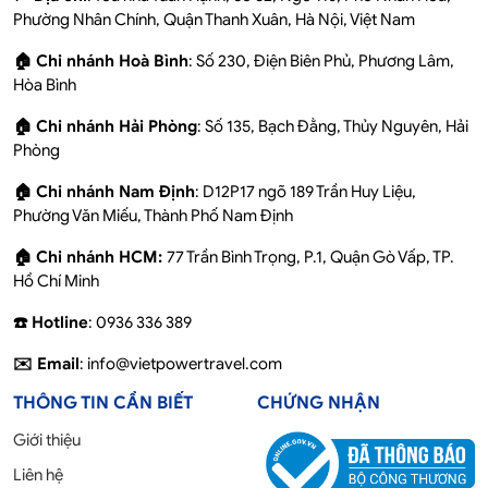
Phường Nhân Chính, Quận Thanh Xuân, Hà Nội, Việt Nam
🏠 Chi nhánh Hoà Bình
: Số 230, Điện Biên Phủ, Phương Lâm,
Hòa Bình
🏠 Chi nhánh Hải Phòng
: Số 135, Bạch Đằng, Thủy Nguyên, Hải
Phòng
🏠 Chi nhánh Nam Định
: D12P17 ngõ 189 Trần Huy Liệu,
Phường Văn Miếu, Thành Phố Nam Định
🏠 Chi nhánh HCM:
77 Trần Bình Trọng, P.1, Quận Gò Vấp, TP.
Hồ Chí Minh
☎️ Hotline
: 0936 336 389
✉️ Email
: info@vietpowertravel.com
THÔNG TIN CẦN BIẾT
CHỨNG NHẬN
Giới thiệu
Liên hệ