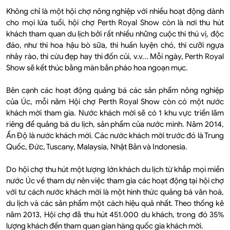
Không chỉ là một hội chợ nông nghiệp với nhiều hoạt động dành
cho mọi lứa tuổi, hội chợ Perth Royal Show còn là nơi thu hút
khách tham quan du lịch bởi rất nhiều những cuộc thi thú vị, độc
đáo, như thi hoa hậu bò sữa, thi huấn luyện chó, thi cưỡi ngựa
nhảy rào, thi cừu đẹp hay thi đốn củi, v.v... Mỗi ngày, Perth Royal
Show sẽ kết thúc bằng màn bắn pháo hoa ngoạn mục.
Bên cạnh các hoạt động quảng bá các sản phẩm nông nghiệp
của Úc, mỗi năm Hội chợ Perth Royal Show còn có một nước
khách mời tham gia. Nước khách mời sẽ có 1 khu vực triển lãm
riêng để quảng bá du lịch, sản phẩm của nước mình. Năm 2014,
Ấn Độ là nước khách mời. Các nước khách mời trước đó là Trung
Quốc, Đức, Tuscany, Malaysia, Nhật Bản và Indonesia.
Do hội chợ thu hút một lượng lớn khách du lịch từ khắp mọi miền
nước Úc về tham dự nên việc tham gia các hoạt động tại hội chợ
với tư cách nước khách mời là một hình thức quảng bá văn hoá,
du lịch và các sản phẩm một cách hiệu quả nhất. Theo thống kê
năm 2013, Hội chợ đã thu hút 451.000 du khách, trong đó 35%
lượng khách đến tham quan gian hàng quốc gia khách mời.