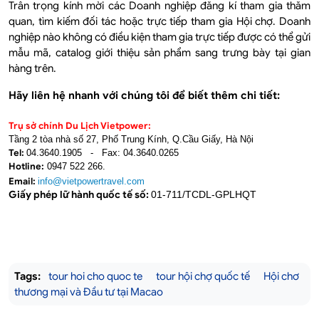
Trân trọng kính mời các Doanh nghiệp đăng kí tham gia thăm
quan, tìm kiếm đối tác hoặc trực tiếp tham gia Hội chợ. Doanh
nghiệp nào không có điều kiện tham gia trực tiếp được có thể gửi
mẫu mã, catalog giới thiệu sản phẩm sang trưng bày tại gian
hàng trên.
Hãy liên hệ nhanh với chúng tôi để biết thêm chi tiết:
Trụ sở chính Du Lịch Vietpower:
Tầng 2 tòa nhà số 27, Phố Trung Kính, Q.Cầu Giấy, Hà Nội
Tel:
04.3640.1905
-
Fax: 04.3640.0265
Hotline:
0947 522 266.
Email:
info@vietpowertravel.com
Giấy phép lữ hành quốc tế số:
01-711/TCDL-GPLHQT
Tags:
tour hoi cho quoc te
tour hội chợ quốc tế
Hội chơ
thương mại và Đầu tư tại Macao