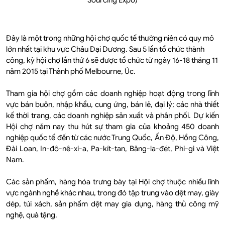
Đây là một trong những hội chợ quốc tế thường niên có quy mô
lớn nhất tại khu vực Châu Đại Dương. Sau 5 lần tổ chức thành
công, kỳ hội chợ lần thứ 6 sẽ được tổ chức từ ngày 16-18 tháng 11
năm 2015 tại Thành phố Melbourne, Úc.
Tham gia hội chợ gồm các doanh nghiệp hoạt động trong lĩnh
vực bán buôn, nhập khẩu, cung ứng, bán lẻ, đại lý; các nhà thiết
kế thời trang, các doanh nghiệp sản xuất và phân phối. Dự kiến
Hội chợ năm nay thu hút sự tham gia của khoảng 450 doanh
nghiệp quốc tế đến từ các nước Trung Quốc, Ấn Độ, Hồng Công,
Đài Loan, In-đô-nê-xi-a, Pa-kít-tan, Băng-la-đét, Phi-gi và Việt
Nam.
Các sản phẩm, hàng hóa trưng bày tại Hội chợ thuộc nhiều lĩnh
vực ngành nghề khác nhau, trong đó tập trung vào dệt may, giày
dép, túi xách, sản phẩm dệt may gia dụng, hàng thủ công mỹ
nghệ, quà tặng.