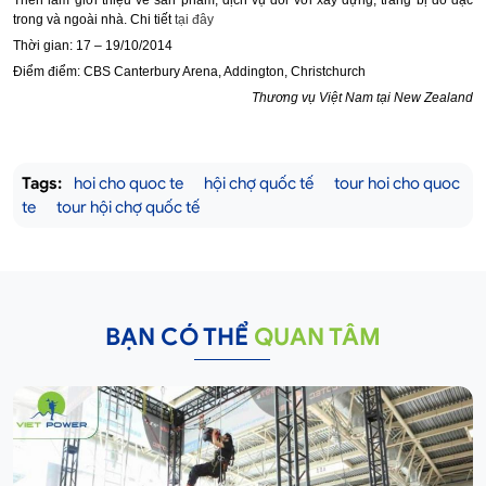
Triển lãm giới thiệu về sản phẩm, dịch vụ đối với xây dựng, trang bị đồ đạc
trong và ngoài nhà. Chi tiết
tại đây
Thời gian: 17 – 19/10/2014
Điểm điểm: CBS Canterbury Arena, Addington, Christchurch
Thương vụ Việt Nam tại New Zealand
Tags:
hoi cho quoc te
hội chợ quốc tế
tour hoi cho quoc
te
tour hội chợ quốc tế
BẠN CÓ THỂ
QUAN TÂM