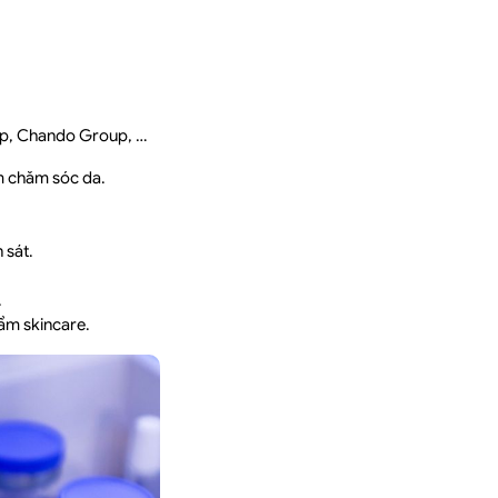
up, Chando Group, …
m chăm sóc da.
 sát.
.
hẩm skincare.