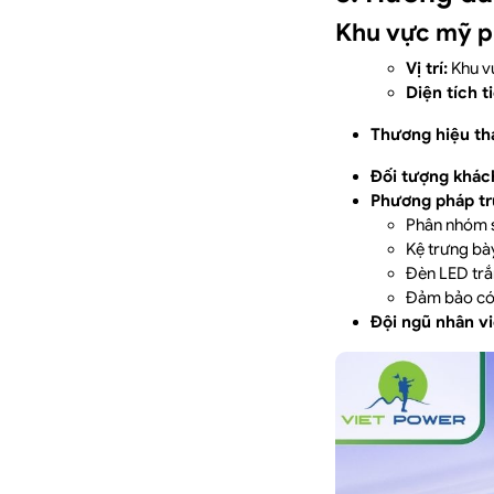
Khu vực mỹ p
Vị trí:
Khu vự
Diện tích t
Thương hiệu th
Đối tượng khác
Phương pháp tr
Phân nhóm s
Kệ trưng bà
Đèn LED trắ
Đảm bảo có 
Đội ngũ nhân vi