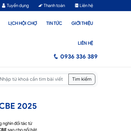
Tuyển dụng
Thanh toán
Liên hệ
LỊCH HỘI CHỢ
TIN TỨC
GIỚI THIỆU
LIÊN HỆ
0936 336 389
Tìm kiếm
 CBE 2025
 nghìn đối tác từ
 CBE
sao cho nổi bật,