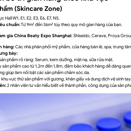
hẩm (Skincare Zone)
c Hall W1, E1, E2, E3, E6, E7, N5.
iêu chuẩn:
Từ 9m² đến 36m² tùy theo quy mô gian hàng của bạn.
am gia China Beaty Expo Shanghai:
Shiseido, Cerave, Proya Gro
h hàng:
Các nhà phân phối mỹ phẩm, cửa hàng bán lẻ, spa, trung tâ
ưng bày:
ản phẩm rõ ràng: Serum, kem dưỡng, mặt nạ, sữa rửa mặt.
y sản phẩm cao từ 1,2m đến 1,8m, đảm bảo khách hàng dễ dàng quan
ng giúp làm nổi bật các sản phẩm chăm sóc da.
khu vực thử sản phẩm với gương, khăn giấy và dung dịch vệ sinh tay
ên:
2 nhân viên tư vấn hiểu biết về thành phần, công dụng của sản p