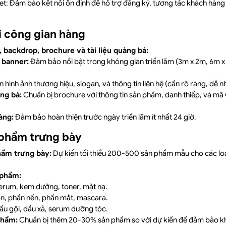
t: Đảm bảo kết nối ổn định để hỗ trợ đăng ký, tương tác khách hàng 
hi công gian hàng
, backdrop, brochure và tài liệu quảng bá:
 banner:
Đảm bảo nổi bật trong không gian triển lãm (3m x 2m, 6m 
n hình ảnh thương hiệu, slogan, và thông tin liên hệ (cần rõ ràng, dễ nh
ảng bá:
Chuẩn bị brochure với thông tin sản phẩm, danh thiếp, và mã 
àng:
Đảm bảo hoàn thiện trước ngày triển lãm ít nhất 24 giờ.
 phẩm trưng bày
hẩm trưng bày:
Dự kiến tối thiểu 200-500 sản phẩm mẫu cho các loạ
 phẩm:
erum, kem dưỡng, toner, mặt nạ.
n, phấn nền, phấn mắt, mascara.
u gội, dầu xả, serum dưỡng tóc.
phẩm:
Chuẩn bị thêm 20-30% sản phẩm so với dự kiến để đảm bảo kh