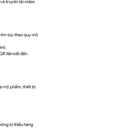
và truyền tải video
x 4m tùy theo quy mô
ìn).
QR liên kết đến
i mỹ phẩm, thiết bị
ông bị thiếu hàng