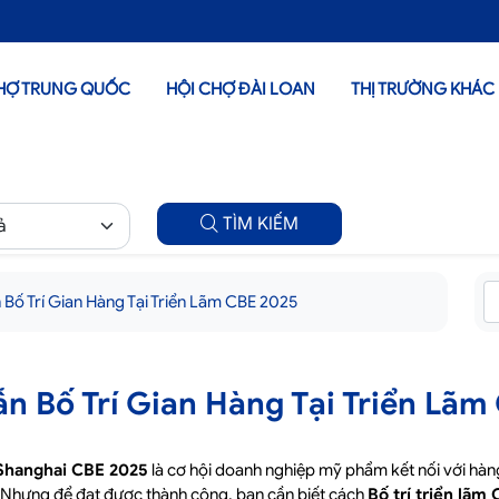
HỢ TRUNG QUỐC
HỘI CHỢ ĐÀI LOAN
THỊ TRƯỜNG KHÁC
TÌM KIẾM
Bố Trí Gian Hàng Tại Triển Lãm CBE 2025
n Bố Trí Gian Hàng Tại Triển Lãm
Shanghai CBE 2025
là cơ hội doanh nghiệp mỹ phẩm kết nối với hàng
i. Nhưng để đạt được thành công, bạn cần biết cách
Bố trí triển lãm