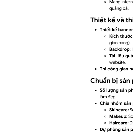
Mạng interne
quảng bá.
Thiết kế và t
Thiết kế banner
Kích thước
gian hàng).
Backdrop:
I
Tài liệu qu
website.
Thi công gian h
Chuẩn bị sản
Số lượng sản p
làm đẹp.
Chia nhóm sản
Skincare:
S
Makeup:
So
Haircare:
Dầ
Dự phòng sản 