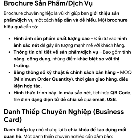
Brochure Sản Phẩm/Dịch Vụ
Brochure chuyên nghiệp là vũ khí giúp bạn
giới thiệu sản
phẩm/dịch vụ
một cách
hấp dẫn và dễ hiểu
. Một
brochure
hiệu quả
cần có:
Hình ảnh sản phẩm chất lượng cao
– Đầu tư vào
hình
ảnh sắc nét
để gây ấn tượng mạnh mẽ với khách hàng.
Thông tin chi tiết về sản phẩm/dịch vụ
– Bao gồm
tính
năng, công dụng
, những điểm
khác biệt so với thị
trường
.
Bảng thông số kỹ thuật & chính sách bán hàng
– MOQ
(
Minimum Order Quantity
),
thời gian giao hàng
,
điều
kiện hợp tác
.
Hình thức trình bày
:
In màu sắc nét
, tích hợp
QR Code
,
file
định dạng điện tử dễ chia sẻ
qua
email, USB
.
Danh Thiếp Chuyên Nghiệp (Business
Card)
Danh thiếp
tuy nhỏ nhưng lại là
chìa khóa để tạo dựng mối
quan hệ
. Một danh thiếp chuyên nghiệp cần đảm bảo: