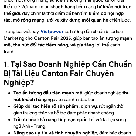
phục một trong những
sự kiện thương mại quốc tế
lớn trên
thế giới? Với hàng ngàn
khách hàng
tiềm năng
từ khắp nơi trên
thế giới
, đây chính là thời điểm để bạn
tìm kiếm cơ hội hợp
tác
,
mở rộng mạng lưới
và
xây dựng mối quan hệ
chiến lược.
Trong bài viết này,
Vietpower
sẽ hướng dẫn chuẩn bị tài liệu
Marketing cho
Canton Fair 2025
, giúp bạn tạo
ấn tượng mạnh
mẽ, thu hút đối tác tiềm năng, và gia tăng lợi thế
cạnh
tranh!
1. Tại Sao Doanh Nghiệp Cần Chuẩn
Bị Tài Liệu Canton Fair Chuyên
Nghiệp?
Tạo ấn tượng đầu tiên mạnh mẽ
, giúp doanh nghiệp
thu
hút khách hàng
ngay từ cái nhìn đầu tiên.
Giúp đối tác hiểu rõ sản phẩm, dịch vụ
, rút ngắn thời
gian thương thảo và hỗ trợ đàm phán nhanh chóng.
Tối ưu hóa khả năng tiếp cận quốc tế
, với tài liệu song
ngữ Anh - Trung.
Nâng cao uy tín và tính chuyên nghiệp
, đảm bảo doanh