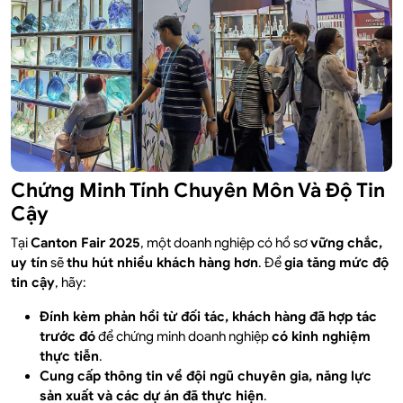
Chứng Minh Tính Chuyên Môn Và Độ Tin
Cậy
Tại
Canton Fair 2025
, một doanh nghiệp có hồ sơ
vững chắc,
uy tín
sẽ
thu hút nhiều khách hàng hơn
. Để
gia tăng mức độ
tin cậy
, hãy:
Đính kèm phản hồi từ đối tác, khách hàng đã hợp tác
trước đó
để chứng minh doanh nghiệp
có kinh nghiệm
thực tiễn
.
Cung cấp thông tin về đội ngũ chuyên gia, năng lực
sản xuất và các dự án đã thực hiện
.