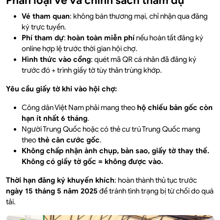
Phân loại vé và chính sách tham dự
Vé tham quan
: không bán thương mại, chỉ nhận qua đăng
ký trực tuyến.
Phí tham dự
:
hoàn toàn miễn phí
nếu hoàn tất đăng ký
online hợp lệ trước thời gian hội chợ.
Hình thức vào cổng
: quét mã QR cá nhân đã đăng ký
trước đó + trình giấy tờ tùy thân trùng khớp.
Yêu cầu giấy tờ khi vào hội chợ:
Công dân Việt Nam phải mang theo
hộ chiếu bản gốc còn
hạn ít nhất 6 tháng
.
Người Trung Quốc hoặc có thẻ cư trú Trung Quốc mang
theo
thẻ căn cước gốc
.
Không chấp nhận ảnh chụp, bản sao, giấy tờ thay thế.
Không có giấy tờ gốc = không được vào.
Thời hạn đăng ký khuyến khích
: hoàn thành thủ tục trước
ngày 15 tháng 5 năm 2025
để tránh tình trạng bị từ chối do quá
tải.