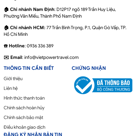
🏠 Chi nhánh Nam Định
: D12P17 ngõ 189 Trần Huy Liệu,
Phường Văn Miếu, Thành Phố Nam Định
🏠 Chi nhánh HCM:
77 Trần Bình Trọng, P.1, Quận Gò Vấp, TP.
Hồ Chí Minh
☎️ Hotline
: 0936 336 389
✉️ Email
: info@vietpowertravel.com
THÔNG TIN CẦN BIẾT
CHỨNG NHẬN
Giới thiệu
Liên hệ
Hình thức thanh toán
Chính sách hoàn hủy
Chính sách bảo mật
Điều khoản giao dịch
ĐĂNG KÝ NHẬN BẢN TIN