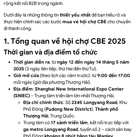
rộng kết nối B2B trong ngành.
Dưới đây là những thông tin
thiết yếu nhất
để bạn hiểu rõ và
thực hiện chính xác các bước
mua vé hội chợ CBE
cho chuyến
đi thành công.
1. Tổng quan về hội chợ CBE 2025
Thời gian và địa điểm tổ chức
Thời gian diễn ra
: từ
ngày 12 đến ngày 14 tháng 5 năm
2025
(3 ngày liên tiếp, thứ Hai đến thứ Tư).
Giờ mở cửa
(theo lịch các năm trước): từ
9:00 đến 17:00
mỗi ngày (giờ địa phương Thượng Hải).
Địa điểm
:
Shanghai New International Expo Center
(SNIEC)
– Trung tâm triển lãm lớn nhất Thượng Hải.
Địa chỉ chính thức
: Số
2345 Longyang Road
, Khu
Phố Đông (
Pudong New District
),
Thành phố
Thượng Hải
, Trung Quốc.
Trung tâm có
17 sảnh triển lãm
, kết nối trực tiếp với
ga metro Longyang Road
, tuyến số 2 – cách sân bay
Phố Đông
khoảng 8 phút bằng tàu Maglev
.