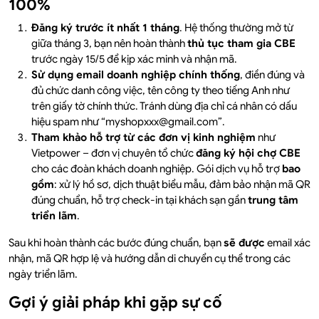
100%
Đăng ký trước ít nhất 1 tháng
. Hệ thống thường mở từ
giữa tháng 3, bạn nên hoàn thành
thủ tục tham gia CBE
trước ngày 15/5 để kịp xác minh và nhận mã.
Sử dụng email doanh nghiệp chính thống
, điền đúng và
đủ chức danh công việc, tên công ty theo tiếng Anh như
trên giấy tờ chính thức. Tránh dùng địa chỉ cá nhân có dấu
hiệu spam như “myshopxxx@gmail.com”.
Tham khảo hỗ trợ từ các đơn vị kinh nghiệm
như
Vietpower – đơn vị chuyên tổ chức
đăng ký hội chợ CBE
cho các đoàn khách doanh nghiệp. Gói dịch vụ hỗ trợ
bao
gồm
: xử lý hồ sơ, dịch thuật biểu mẫu, đảm bảo nhận mã QR
đúng chuẩn, hỗ trợ check-in tại khách sạn gần
trung tâm
triển lãm
.
Sau khi hoàn thành các bước đúng chuẩn, bạn
sẽ được
email xác
nhận, mã QR hợp lệ và hướng dẫn di chuyển cụ thể trong các
ngày triển lãm.
Gợi ý giải pháp khi gặp sự cố