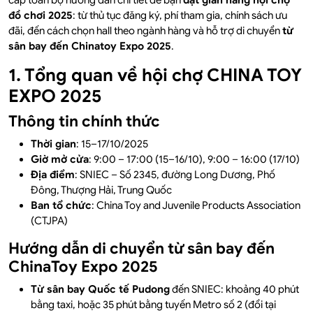
cấp toàn bộ hướng dẫn chi tiết để bạn
đặt gian hàng hội chợ
đồ chơi 2025
: từ thủ tục đăng ký, phí tham gia, chính sách ưu
đãi, đến cách chọn hall theo ngành hàng và hỗ trợ di chuyển
từ
sân bay đến Chinatoy Expo 2025
.
1. Tổng quan về hội chợ CHINA TOY
EXPO 2025
Thông tin chính thức
Thời gian
: 15–17/10/2025
Giờ mở cửa
: 9:00 – 17:00 (15–16/10), 9:00 – 16:00 (17/10)
Địa điểm
: SNIEC – Số 2345, đường Long Dương, Phố
Đông, Thượng Hải, Trung Quốc
Ban tổ chức
: China Toy and Juvenile Products Association
(CTJPA)
Hướng dẫn di chuyển từ sân bay đến
ChinaToy Expo 2025
Từ sân bay Quốc tế Pudong
đến SNIEC: khoảng 40 phút
bằng taxi, hoặc 35 phút bằng tuyến Metro số 2 (đổi tại