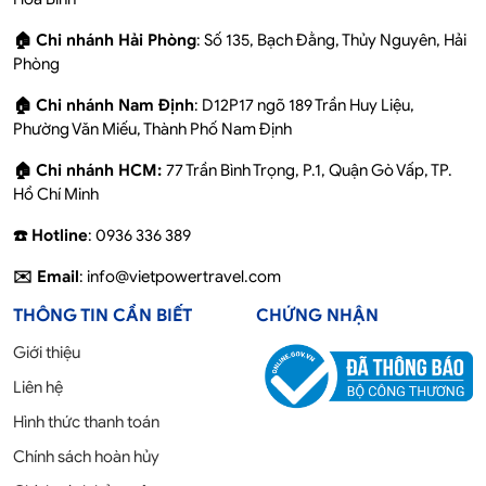
🏠 Chi nhánh Hải Phòng
: Số 135, Bạch Đằng, Thủy Nguyên, Hải
Phòng
🏠 Chi nhánh Nam Định
: D12P17 ngõ 189 Trần Huy Liệu,
Phường Văn Miếu, Thành Phố Nam Định
🏠 Chi nhánh HCM:
77 Trần Bình Trọng, P.1, Quận Gò Vấp, TP.
Hồ Chí Minh
☎️ Hotline
: 0936 336 389
✉️ Email
: info@vietpowertravel.com
THÔNG TIN CẦN BIẾT
CHỨNG NHẬN
Giới thiệu
Liên hệ
Hình thức thanh toán
Chính sách hoàn hủy