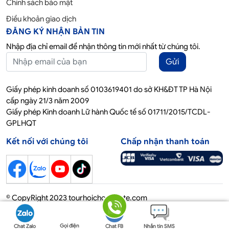
Chính sách bảo mật
Điều khoản giao dịch
ĐĂNG KÝ NHẬN BẢN TIN
Nhập địa chỉ email để nhận thông tin mới nhất từ chúng tôi.
Gửi
Giấy phép kinh doanh số 0103619401 do sở KH&ĐT TP Hà Nội
cấp ngày 21/3 năm 2009
Giấy phép Kinh doanh Lữ hành Quốc tế số 01711/2015/TCDL-
GPLHQT
Kết nối với chúng tôi
Chấp nhận thanh toán
© CopyRight 2023 tourhoichoquocte.com
Gọi điện
Chat Zalo
Chat FB
Nhắn tin SMS