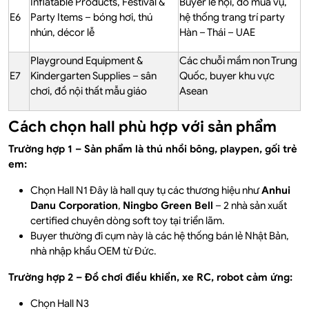
Inflatable Products, Festival &
Buyer lễ hội, đồ mùa vụ,
E6
Party Items – bóng hơi, thú
hệ thống trang trí party
nhún, décor lễ
Hàn – Thái – UAE
Playground Equipment &
Các chuỗi mầm non Trung
E7
Kindergarten Supplies – sân
Quốc, buyer khu vực
chơi, đồ nội thất mẫu giáo
Asean
Cách chọn hall phù hợp với sản phẩm
Trường hợp 1 – Sản phẩm là thú nhồi bông, playpen, gối trẻ
em:
Chọn Hall N1 Đây là hall quy tụ các thương hiệu như
Anhui
Danu Corporation
,
Ningbo Green Bell
– 2 nhà sản xuất
certified chuyên dòng soft toy tại triển lãm.
Buyer thường đi cụm này là các hệ thống bán lẻ Nhật Bản,
nhà nhập khẩu OEM từ Đức.
Trường hợp 2 – Đồ chơi điều khiển, xe RC, robot cảm ứng:
Chọn Hall N3