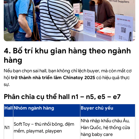
4. Bố trí khu gian hàng theo ngành
hàng
Nếu bạn chọn sai hall, bạn không chỉ lệch buyer, mà còn mất cơ
hội
trở thành nhà triển lãm Chinatoy 2025
có hiệu quả thực
sự.
Phân chia cụ thể hall n1 – n5, e5 – e7
Hall
Nhóm ngành hàng
Buyer chủ yếu
Nhà nhập khẩu châu Âu,
Soft Toy – thú nhồi bông, đệm
N1
Hàn Quốc, hệ thống cửa
mềm, playmat, playpen
hàng baby care