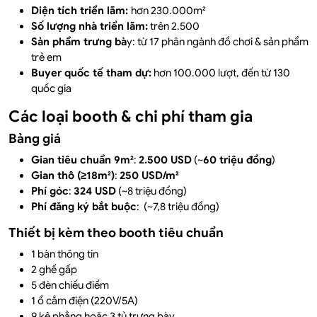
Diện tích triển lãm:
hơn 230.000m²
Số lượng nhà triển lãm:
trên 2.500
Sản phẩm trưng bà
y: từ 17 phân ngành đồ chơi & sản phẩm
trẻ em
Buyer quốc tế tham dự:
hơn 100.000 lượt, đến từ 130
quốc gia
Các loại booth & chi phí tham gia
Bảng giá
Gian tiêu chuẩn 9m²
:
2.500 USD
(~
60 triệu đồng
)
Gian thô (≥18m²)
:
250 USD/m²
Phí góc
:
324 USD
(~8 triệu đồng)
Phí đăng ký bắt buộc
: (~7,8 triệu đồng)
Thiết bị kèm theo booth tiêu chuẩn
1 bàn thông tin
2 ghế gấp
5 đèn chiếu điểm
1 ổ cắm điện (220V/5A)
9 kệ phẳng hoặc 3 tủ trưng bày