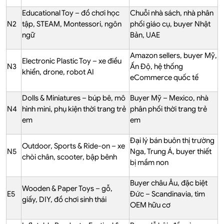
Educational Toy – đồ chơi học
Chuỗi nhà sách, nhà phân
N2
tập, STEAM, Montessori, ngôn
phối giáo cụ, buyer Nhật
ngữ
Bản, UAE
Amazon sellers, buyer Mỹ,
Electronic Plastic Toy – xe điều
N3
Ấn Độ, hệ thống
khiển, drone, robot AI
eCommerce quốc tế
Dolls & Miniatures – búp bê, mô
Buyer Mỹ – Mexico, nhà
N4
hình mini, phụ kiện thời trang trẻ
phân phối thời trang trẻ
em
em
Đại lý bán buôn thị trường
Outdoor, Sports & Ride-on – xe
N5
Nga, Trung Á, buyer thiết
chòi chân, scooter, bập bênh
bị mầm non
Buyer châu Âu, đặc biệt
Wooden & Paper Toys – gỗ,
E5
Đức – Scandinavia, tìm
giấy, DIY, đồ chơi sinh thái
OEM hữu cơ