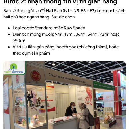
Bước 2: nhận thông tin vị trí gian hàng
Bạn sẽ được gửi sơ đồ Hall Plan (N1 – N5, E5 – E7) kèm danh sách
hall phù hợp ngành hàng. Sau đó chọn:
Loại booth: Standard hoặc Raw Space
Diện tích mong muốn: 9m², 18m², 36m², 54m², 72m² hoặc
≥90m²
Vị trí ưu tiên: gần cổng, booth góc (phí cộng thêm), hoặc
theo cụm sản phẩm