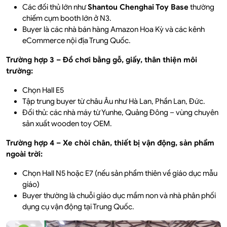
Các đối thủ lớn như
Shantou Chenghai Toy Base
thường
chiếm cụm booth lớn ở N3.
Buyer là các nhà bán hàng Amazon Hoa Kỳ và các kênh
eCommerce nội địa Trung Quốc.
Trường hợp 3 – Đồ chơi bằng gỗ, giấy, thân thiện môi
trường:
Chọn Hall E5
Tập trung buyer từ châu Âu như Hà Lan, Phần Lan, Đức.
Đối thủ: các nhà máy từ Yunhe, Quảng Đông – vùng chuyên
sản xuất wooden toy OEM.
Trường hợp 4 – Xe chòi chân, thiết bị vận động, sản phẩm
ngoài trời:
Chọn Hall N5 hoặc E7 (nếu sản phẩm thiên về giáo dục mẫu
giáo)
Buyer thường là chuỗi giáo dục mầm non và nhà phân phối
dụng cụ vận động tại Trung Quốc.